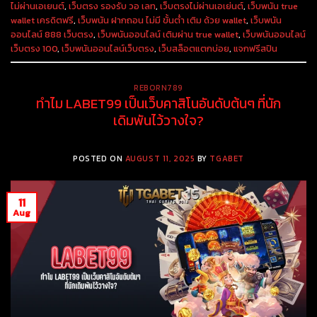
ไม่ผ่านเอเยนต์
,
เว็บตรง รองรับ วอ เลท
,
เว็บตรงไม่ผ่านเอเย่นต์
,
เว็บพนัน true
wallet เครดิตฟรี
,
เว็บพนัน ฝากถอน ไม่มี ขั้นต่ำ เติม ด้วย wallet
,
เว็บพนัน
ออนไลน์ 888 เว็บตรง
,
เว็บพนันออนไลน์ เติมผ่าน true wallet
,
เว็บพนันออนไลน์
เว็บตรง 100
,
เว็บพนันออนไลน์เว็บตรง
,
เว็บสล็อตแตกบ่อย
,
แจกฟรีสปิน
REBORN789
ทำไม LABET99 เป็นเว็บคาสิโนอันดับต้นๆ ที่นัก
เดิมพันไว้วางใจ?
POSTED ON
AUGUST 11, 2025
BY
TGABET
11
Aug