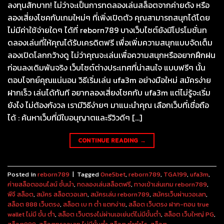
ลงทุนสักบาท! ไม่ว่าจะเป็นการทดลองเล่นสล็อตจากค่ายดัง หรือ
ลองเสี่ยงโชคกับเกมใหม่ๆ ที่เพิ่งเปิดตัว คุณสามารถสนุกได้โดย
ไม่มีค่าใช้จ่ายใดๆ ได้ที่ reborn789 บางเว็บไซต์ยังมีโปรโมชั่นท
ดลองเล่นที่ให้คุณได้รับเครดิตฟรี เพื่อเพิ่มความสนุกแบบจัดเต็ม
ลองเปิดโลกกว้างดู ไม่ว่าคุณจะเล่นเพื่อความสนุกหรืออยากฝึกฝน
ก่อนลงเดิมพันจริง เว็บไซต์ต่างประเทศที่น่าสนใจ แบบฟรีๆ นั้น
ตอบโจทย์คุณแน่นอน วิธีเริ่มเล่น ufa3m อย่างมือใหม่ สมัครง่าย
ฝากเร็ว เล่นได้ทันที อยากลองเสี่ยงโชคกับ ufa3m แต่ไม่รู้จะเริ่ม
ยังไง ไม่ต้องกังวล เรามีวิธีง่ายๆ มาแนะนำคุณ เลือกเว็บที่เชื่อถือ
ได้ : ค้นหาเว็บที่มีใบอนุญาตและรีวิวดีๆ […]
CONTINUE READING
→
Posted in
reborn789
|
Tagged
One5bet
,
reborn789
,
TGA199
,
ufa3m
,
ค่ายสล็อตออนไลน์ ชั้นนำ
,
ทดลองเล่นสล็อตฟรี
,
ทางเข้าเล่นเกม reborn789
,
พีจี สล็อต
,
สมัคร สล็อตวอเลท
,
สมัครเล่น reborn789
,
สมัครเว็บผ่านวอเลท
,
สล็อต 888 เว็บตรง
,
สล็อต เบ ท ต่ำ แตกง่าย
,
สล็อต เว็บตรง ฝาก-ถอน true
wallet ไม่มี ขั้น ต่ํา
,
สล็อต เว็บตรงไม่ผ่านเอเย่นต์ไม่มีขั้นต่ำ
,
สล็อต เว็บใหญ่ PG
,
สล็อต888
,
สล็อตทรูวอเลท ไม่มีขั้นต่ำ สล็อต ทำกำไร
,
สล็อต