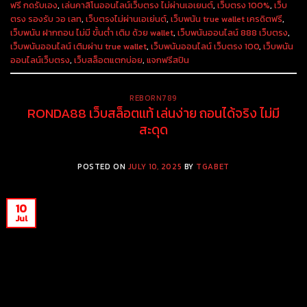
ฟรี กดรับเอง
,
เล่นคาสิโนออนไลน์เว็บตรง ไม่ผ่านเอเยนต์
,
เว็บตรง 100%
,
เว็บ
ตรง รองรับ วอ เลท
,
เว็บตรงไม่ผ่านเอเย่นต์
,
เว็บพนัน true wallet เครดิตฟรี
,
เว็บพนัน ฝากถอน ไม่มี ขั้นต่ำ เติม ด้วย wallet
,
เว็บพนันออนไลน์ 888 เว็บตรง
,
เว็บพนันออนไลน์ เติมผ่าน true wallet
,
เว็บพนันออนไลน์ เว็บตรง 100
,
เว็บพนัน
ออนไลน์เว็บตรง
,
เว็บสล็อตแตกบ่อย
,
แจกฟรีสปิน
REBORN789
RONDA88 เว็บสล็อตแท้ เล่นง่าย ถอนได้จริง ไม่มี
สะดุด
POSTED ON
JULY 10, 2025
BY
TGABET
10
Jul