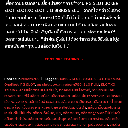
เพื่อความผ่อนคลายเบื่อหน่ายจากการทำงาน PG SLOT JOKER
SLOT SLOTXO SLOT JILI 918KISS SLOT จากที่ได้กล่าวไปข้าง
ต้นนั้น ภายในเกม เว็บตรง 100 ถือได้ว่าเป็นเกมที่น่าสนใจอีกหนึ่ง
เกม และผู้เล่นสามารถพิจารณาแนวเกมได้ว่าจะเลือกเล่นในช่วง
เวลาใดได้บ้าง สิ่งสำคัญที่สุดก็คือการเล่นเกม slot online ใช้
เวลาการเล่นไม่นาน ที่สำคัญผู้เล่นไม่ต้องทำการอ่านวิธีเล่นให้ยุ่ง
ยากเพียงแค่คุณปั่นสล็อตในเว็บ […]
CONTINUE READING
→
Posted in
reborn789
|
Tagged
918KISS SLOT
,
JOKER SLOT
,
NAZA456
,
One5bet
,
PG SLOT
,
pg slot เว็บหลัก
,
reborn789
,
SLOT JILI
,
SLOTXO
,
TGA199
,
ค่ายสล็อตออนไลน์ ชั้นนำ
,
ทดลองเล่นสล็อตฟรี
,
ทางเข้าเล่นเกม
reborn789
,
พีจี สล็อต
,
สมัคร สล็อตวอเลท
,
สมัครเล่น reborn789
,
สมัครเล่น
เว็บ NAZA456
,
สมัครเว็บผ่านวอเลท
,
สล็อต 888 เว็บตรง
,
สล็อต เบ ท ต่ำ แตก
ง่าย
,
สล็อต เว็บตรง ฝาก-ถอน true wallet ไม่มี ขั้น ต่ํา
,
สล็อต เว็บตรงไม่ผ่าน
เอเย่นต์ไม่มีขั้นต่ำ
,
สล็อต เว็บใหญ่ PG
,
สล็อต888
,
สล็อตทรูวอเลท ไม่มีขั้นต่ำ
สล็อต ทำกำไร
,
สล็อตฝาก10รับ100ล่าสุด
,
สล็อตเว็บตรง แตกง่าย
,
สล็อตเว็บ
ตรงไม่ผ่านเอเย่นต์
,
สล็อตแตกง่าย pg
,
สล็อตแตกง่าย ทุนน้อยวอเลท
,
เครดิต