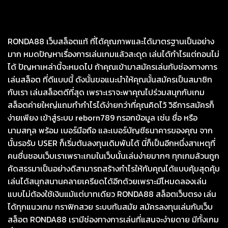
RONDA88 เว็บสล็อตแท้ ที่ได้คุณภาพและได้มาตรฐานเป็นอย่าง
มาก หมดปัญหาเรื่องการเล่นเกมแล้วสะดุด เล่นได้กำไรแต่ถอนไม่
ได้ ปัญหาเหล่านี้จะหมดไป ถ้าคุณเข้ามาสมัครเล่นกับช่องทางการ
เล่นสล็อต ที่ดีแบบนี้ ดังนั้นขอแนะนำให้คุณนั้นสมัครเป็นสมาชิก
กับเรา เล่นสล็อตดีที่สุด เพราะเราจะพาคุณไปร่วมสนุกกับเกม
สล็อตค่ายใหญ่แถมทำกำไรได้ง่ายกว่าที่คุณคิดไว้ วิธีการสมัครก็
ง่ายเพียง เข้าสู่ระบบ reborn789 กรอกข้อมูล เช่น ชื่อ หรือ
นามสกุล พร้อม เบอร์มือถือ และเบอร์บัญชีธนาคารของคุณ จาก
นั้นรอรับ USER ก็เริ่มต้นลงทุนเดิมพันได้ นี่ก็เป็นอีกหนึ่งสาเหตุที่
คนชื่นชอบเว็บเราเพราะเกมในเว็บนั้นเล่นง่ายมากๆ ทุกเกมล้วนถูก
คัดสรรมาเป็นอย่างดีสามารถสร้างกำไรให้กับคุณได้แบบคุ้มสุดคุ้ม
เล่นได้สนุกสนานคลายเครียดได้อีกด้วยเพราะมีโหมดลองเล่น
แบบไม่ต้องใช้เงินแม้แต่บาทเดียว RONDA88 สล็อตเว็บตรง เล่น
ได้ทุกแนวเกม กราฟิกสวย ระบบทันสมัย สมัครลงทุนเล่นกับเว็บ
สล็อต RONDA88 เรามีช่องทางการเล่นที่แสนจะง่ายดาย มีทั้งเกม