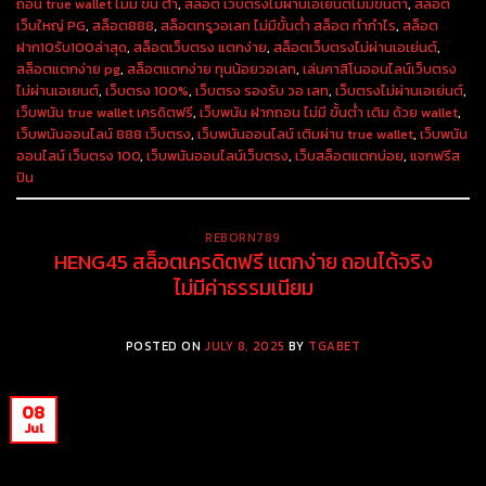
ถอน true wallet ไม่มี ขั้น ต่ํา
,
สล็อต เว็บตรงไม่ผ่านเอเย่นต์ไม่มีขั้นต่ำ
,
สล็อต
เว็บใหญ่ PG
,
สล็อต888
,
สล็อตทรูวอเลท ไม่มีขั้นต่ำ สล็อต ทำกำไร
,
สล็อต
ฝาก10รับ100ล่าสุด
,
สล็อตเว็บตรง แตกง่าย
,
สล็อตเว็บตรงไม่ผ่านเอเย่นต์
,
สล็อตแตกง่าย pg
,
สล็อตแตกง่าย ทุนน้อยวอเลท
,
เล่นคาสิโนออนไลน์เว็บตรง
ไม่ผ่านเอเยนต์
,
เว็บตรง 100%
,
เว็บตรง รองรับ วอ เลท
,
เว็บตรงไม่ผ่านเอเย่นต์
,
เว็บพนัน true wallet เครดิตฟรี
,
เว็บพนัน ฝากถอน ไม่มี ขั้นต่ำ เติม ด้วย wallet
,
เว็บพนันออนไลน์ 888 เว็บตรง
,
เว็บพนันออนไลน์ เติมผ่าน true wallet
,
เว็บพนัน
ออนไลน์ เว็บตรง 100
,
เว็บพนันออนไลน์เว็บตรง
,
เว็บสล็อตแตกบ่อย
,
แจกฟรีส
ปิน
REBORN789
HENG45 สล็อตเครดิตฟรี แตกง่าย ถอนได้จริง
ไม่มีค่าธรรมเนียม
POSTED ON
JULY 8, 2025
BY
TGABET
08
Jul