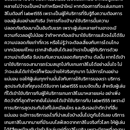
หลายไม่ว่าจะเป็นหน้าเก่าหรือหน้าใหม่ หากต้องการที่จะเล่นเกมคา
สิโนต้องที่ labet555 เพราะเป็นผู้ให้บริการที่รับรู้ถึงความต้องการ
ของผู้เล่นอย่างแท้จริง ว่าการที่จะเข้ามาใช้บริการนั้นความ
ปลอดภัยต้องมาเป็นอันดับแรก เพราะผู้เล่นหลายท่านอาจจะมี
ความกังวลอยู่ไม่น้อย ว่าถ้าหากต้องเข้ามาใช้บริการแล้วจะไม่ได้รับ
ความปลอดภัยเท่าที่ควร หรือไม่รู้ว่าจะต้องเสี่ยงกับการโดนโกง
มากน้อยแค่ไหน เรากล้ายืนยันได้เลยว่าเราเป็นผู้ให้บริการด้วย
ความน่าเชื่อถือ รับประกันความปลอดภัยทุกด้าน ดังนั้น หากได้เข้า
มาใช้บริการจะสามารถร่วมสนุกไปกับเกมคาสิโนได้อย่างมั่นใจ ไม่
ว่าจะเล่นได้เท่าไหร่ก็พร้อมจ่ายให้จริงทุกบาท ไม่มีการโกงอย่าง
แน่นอน ขอให้ผู้เล่นทุกท่านมั่นใจกับการให้บริการของเรา บริการ
สุดประทับใจที่คุณจะได้รับจาก labet555 แบบจัดเต็ม สำหรับผู้เล่น
ที่ได้เข้าใช้บริการกับผู้ให้บริการเกมคาสิโนมาหลายแห่ง อย่าเพิ่ง
คิดว่าดีที่สุดถ้าหากยังไม่เคยได้เข้าใช้บริการกับ labet555 เพราะมี
การบริการสุดประทับใจที่ไม่เหมือนใคร และรับรองว่าดีกว่าที่อื่น
แน่นอน จะมีการบริการอะไรที่น่าสนใจบ้างนั้นไปดูกันได้เลย บริการ
เกมคาสิโนมากมายที่มีระบบไลฟ์สดจากคาสิโนจริงทั่วโลก ให้ผู้เล่น
ได้รู้สึกเหมือนกับว่ากำลังเล่นอยู่ที่คาสิโนจริง เพราะมีภาพที่งดงาม