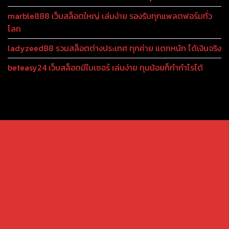
marble888 เว็บสล็อตใหญ่ เล่นง่าย รองรับทุกแพลตฟอร์มทั่ว
โลก
ladyzeed88 รวมสล็อตต่างประเทศ ทุกค่าย แตกหนัก ได้เงินจริง
beteasy24 เว็บสล็อตมีใบเซอร์ เล่นง่าย ทุนน้อยก็ทำกำไรได้
https://tga689z.com
https://tga689z.co
https://tga689z.xyz
https://rico689.com
https://g2g-cash.org
https://g2g-cash.co
https://pg15k.bet
https://pg15k.me
https://pg15k.xyz
https://pg15k.co
https://pg15k.net
https://pgbet15k.com
https://pg15k.bet
https://pg15k.me
https://pg15k.xyz
https://pg15k.co
https://tga1168.com/
https://tgabet.xyz/
http://tga789.com/
https://tga1168.net/
https://tga1168.top/
https://tga1168.life/
https://678xbet.net/
https://678xbet.co
https://ans-allstars.com/
https://rico168.net/