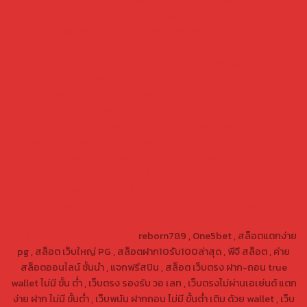
https://rico168.com/
https://one5bet.net/
https://one5bet.co/
https://tga199.com/
https://reborn789.net/
https://true-
walletslot.net
https://reborn789.me/
https://jazz55.net/
https://walletslottrue.com
https://true-walletslot.net
https://slot-freecredit.top
https://true-walletslot.com
https://jazz55.top/
https://jazz-55.co/
https://jazz-55.com/
https://jazz-55.net/
https://jazz55.co/
https://g2gbetvip888.com/
https://g2gbetwallet.com/
https://g2gbetwallet.net/
https://xn--82ca8bbo3nc4a9d.com/
https://g2gbetwallet.co/
https://tga689.com
https://tga689.me/
https://tgabet689.com
https://tgabet689.net/
https://tgabet689.co
https://walletslottrue.com/
https://wallet-slottrue.com/
https://true-walletslot.net/
https://true-walletslot.com/
https://slot-freecredit.top/
reborn789 , One5bet , สล็อตแตกง่าย
pg , สล็อต เว็บใหญ่ PG , สล็อตฝาก10รับ100ล่าสุด , พีจี สล็อต , ค่าย
สล็อตออนไลน์ ชั้นนำ , แจกฟรีสปิน , สล็อต เว็บตรง ฝาก-ถอน true
wallet ไม่มี ขั้น ต่ํา , เว็บตรง รองรับ วอ เลท , เว็บตรงไม่ผ่านเอเย่นต์ แตก
ง่าย ฝาก ไม่มี ขั้นต่ำ , เว็บพนัน ฝากถอน ไม่มี ขั้นต่ำ เติม ด้วย wallet , เว็บ