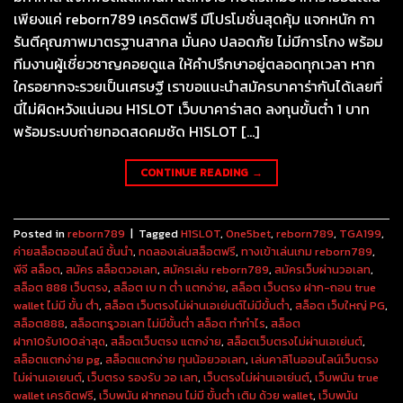
เพียงแค่ reborn789 เครดิตฟรี มีโปรโมชั่นสุดคุ้ม แจกหนัก กา
รันตีคุณภาพมาตรฐานสากล มั่นคง ปลอดภัย ไม่มีการโกง พร้อม
ทีมงานผู้เชี่ยวชาญคอยดูแล ให้คำปรึกษาอยู่ตลอดทุกเวลา หาก
ใครอยากจะรวยเป็นเศรษฐี เราขอแนะนำสมัครบาคาร่ากันได้เลยที่
นี่ไม่ผิดหวังแน่นอน H1SLOT เว็บบาคาร่าสด ลงทุนขั้นต่ำ 1 บาท
พร้อมระบบถ่ายทอดสดคมชัด H1SLOT […]
CONTINUE READING
→
Posted in
reborn789
|
Tagged
H1SLOT
,
One5bet
,
reborn789
,
TGA199
,
ค่ายสล็อตออนไลน์ ชั้นนำ
,
ทดลองเล่นสล็อตฟรี
,
ทางเข้าเล่นเกม reborn789
,
พีจี สล็อต
,
สมัคร สล็อตวอเลท
,
สมัครเล่น reborn789
,
สมัครเว็บผ่านวอเลท
,
สล็อต 888 เว็บตรง
,
สล็อต เบ ท ต่ำ แตกง่าย
,
สล็อต เว็บตรง ฝาก-ถอน true
wallet ไม่มี ขั้น ต่ํา
,
สล็อต เว็บตรงไม่ผ่านเอเย่นต์ไม่มีขั้นต่ำ
,
สล็อต เว็บใหญ่ PG
,
สล็อต888
,
สล็อตทรูวอเลท ไม่มีขั้นต่ำ สล็อต ทำกำไร
,
สล็อต
ฝาก10รับ100ล่าสุด
,
สล็อตเว็บตรง แตกง่าย
,
สล็อตเว็บตรงไม่ผ่านเอเย่นต์
,
สล็อตแตกง่าย pg
,
สล็อตแตกง่าย ทุนน้อยวอเลท
,
เล่นคาสิโนออนไลน์เว็บตรง
ไม่ผ่านเอเยนต์
,
เว็บตรง รองรับ วอ เลท
,
เว็บตรงไม่ผ่านเอเย่นต์
,
เว็บพนัน true
wallet เครดิตฟรี
,
เว็บพนัน ฝากถอน ไม่มี ขั้นต่ำ เติม ด้วย wallet
,
เว็บพนัน