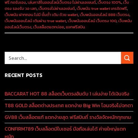
ฟรี กดรับเอง
,
เล่นคาสิโนออนไลน์เว็บตรง ไม่ผ่านเอเยนต์
,
เว็บตรง 100%
,
เว็บ
ตรง รองรับ วอ เลท
,
เว็บตรงไม่ผ่านเอเย่นต์
,
เว็บพนัน true wallet เครดิตฟรี
,
เว็บพนัน ฝากถอน ไม่มี ขั้นต่ำ เติม ด้วย wallet
,
เว็บพนันออนไลน์ 888 เว็บตรง
,
เว็บพนันออนไลน์ เติมผ่าน true wallet
,
เว็บพนันออนไลน์ เว็บตรง 100
,
เว็บพนัน
ออนไลน์เว็บตรง
,
เว็บสล็อตแตกบ่อย
,
แจกฟรีสปิน
RECENT POSTS
BACCARAT HOT 88 สล็อตเว็บตรงอันดับ 1 เล่นง่าย ได้เงินจริง
T88 GOLD สล็อตต่างประเทศ แตกง่าย Big Win โอนจริงไม่จกตา
GV88 เว็บสล็อตแท้ แตกง่ายสุด ฟรีสปินถี่ รางวัลจัดหนักทุกเกม
CONFIRM789 เว็บสล็อตมีใบเซอร์ มือถือเล่นได้ ค่ายใหญ่แตก
หนัก