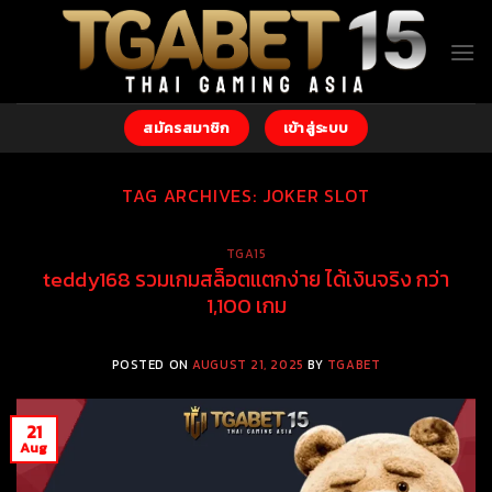
Skip
to
content
สมัครสมาชิก
เข้าสู่ระบบ
TAG ARCHIVES:
JOKER SLOT
TGA15
teddy168 รวมเกมสล็อตแตกง่าย ได้เงินจริง กว่า
1,100 เกม
POSTED ON
AUGUST 21, 2025
BY
TGABET
21
Aug