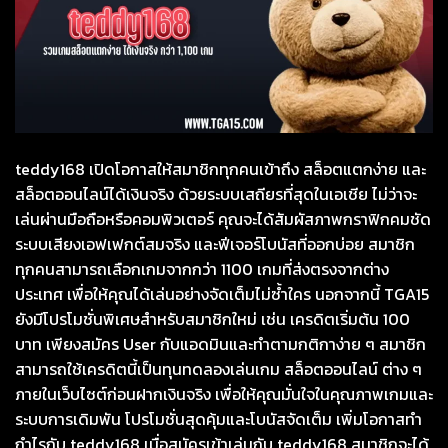
teddy168 เปิดโอกาสให้สมาชิกทุกคนเข้าถึง สล็อตแตกง่าย และ
สล็อตออนไลน์ได้เงินจริง ด้วยระบบเสถียรที่สุดในเอเชีย ไม่ว่าจะ
เล่นผ่านมือถือหรือคอมพิวเตอร์ คุณจะได้สัมผัสภาพกราฟิกคมชัด
ระบบเสียงเอฟเฟกต์สมจริง และฟีเจอร์โบนัสที่ออกบ่อย สมาชิก
ทุกคนสามารถเลือกเกมจากกว่า 1100 เกมที่ส่งตรงจากต่าง
ประเทศ เพื่อให้คุณได้เล่นอย่างจัดเต็มไม่ซ้ำใคร นอกจากนี้ TGA15
ยังมีโปรโมชั่นพิเศษสำหรับสมาชิกใหม่ เช่น เครดิตเริ่มต้น 100
บาท เพียงสมัคร User กับแอดมินและทำตามกติกาง่าย ๆ สมาชิก
สามารถใช้เครดิตนี้เป็นทุนทดลองเล่นเกม สล็อตออนไลน์ ต่าง ๆ
ภายในเว็บไซต์ก่อนฝากเงินจริง เพื่อให้คุณมั่นใจในคุณภาพเกมและ
ระบบการเดิมพัน โปรโมชั่นสุดคุ้มและโบนัสจัดเต็ม เพิ่มโอกาสทำ
กำไรกับ teddy168 เมื่อสมัครเข้าเล่นกับ teddy168 สมาชิกจะได้