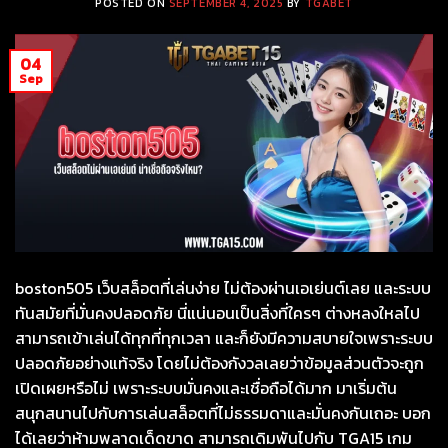
POSTED ON
SEPTEMBER 4, 2025
BY
TGABET
04
Sep
boston505 เว็บสล็อตที่เล่นง่าย ไม่ต้องผ่านเอเย่นต์เลย และระบบ
ทันสมัยที่มั่นคงปลอดภัย นี่แน่นอนเป็นสิ่งที่ใครๆ ต่างหลงใหลไป
สามารถเข้าเล่นได้ทุกที่ทุกเวลา และก็ยังมีความสบายใจเพราะระบบ
ปลอดภัยอย่างแท้จริง โดยไม่ต้องกังวลเลยว่าข้อมูลส่วนตัวจะถูก
เปิดเผยหรือไม่ เพราะระบบมั่นคงและเชื่อถือได้มาก มาเริ่มต้น
สนุกสนานไปกับการเล่นสล็อตที่ไม่ธรรมดาและมั่นคงกันเถอะ บอก
ได้เลยว่าห้ามพลาดเด็ดขาด สามารถเดิมพันไปกับ TGA15 เกม