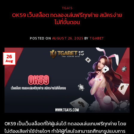
TGA15
OK59 เว็บสล็อต ทดลองเล่นฟรีทุกค่าย สมัครง่าย
ไม่กี่ขั้นตอน
POSTED ON
AUGUST 26, 2025
BY
TGABET
26
Aug
OK59 เป็นเว็บสล็อตที่ให้ผู้เล่นได้ ทดลองเล่นเกมฟรีทุกค่าย โดย
ไม่ต้องเสียค่าใช้จ่ายใดๆ ทำให้ผู้ที่สนใจสามารถศึกษารูปแบบการ