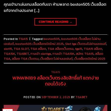
คุณเข้ามาเล่นเกมสล็อตกับเรา ห้ามพลาด boston505 เว็บสล็อต
แท้จากต่างประเทศ […]
CONTINUE READING
→
Posted in
TGA15
|
Tagged
boston505
,
boston505 เว็บสล็อต ไม่ผ่าน
เอเย่นต์
,
boston505 เว็บสล็อตเปิดใหม่ 2025
,
Slot tga เว็บตรงไม่ผ่านเอเยนต์
,
slot15
,
TGA SLOT
,
TGA สล็อต
,
TGA สล็อตเว็บตรง
,
tga15
,
TGA15 สล็อต
,
TGA15K
,
TGABET
,
ทางเข้า slottga
,
ทางเข้า TGA15K
,
สมัคร TGA15
,
สล็อต
TGA
,
สล็อต TGA เว็บตรง
,
เว็บสล็อต ไม่ผ่านเอเย่นต์
,
เว็บสล็อตเปิดใหม่ 2025
TGA15
WINWIN189 สล็อตเว็บตรงลิขสิทธิ์แท้ แตกง่าย
ถอนได้จริง
POSTED ON
SEPTEMBER 2, 2025
BY
TGABET