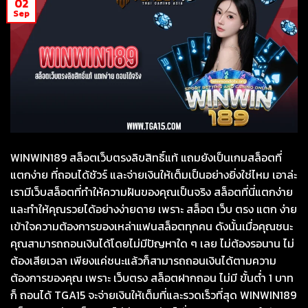
02
Sep
WINWIN189 สล็อตเว็บตรงลิขสิทธิ์แท้ แถมยังเป็นเกมสล็อตที่
แตกง่าย ที่ถอนได้ชัวร์ และจ่ายเงินให้เต็มเป็นอย่างยิ่งใช่ไหม เอาล่ะ
เรามีเว็บสล็อตที่ทำให้ความฝันของคุณเป็นจริง สล็อตที่นี่แตกง่าย
และทำให้คุณรวยได้อย่างง่ายดาย เพราะ สล็อต เว็บ ตรง แตก ง่าย
เข้าใจความต้องการของเหล่าแฟนสล็อตทุกคน ดังนั้นเมื่อคุณชนะ
คุณสามารถถอนเงินได้โดยไม่มีปัญหาใด ๆ เลย ไม่ต้องรอนาน ไม่
ต้องเสียเวลา เพียงแค่ชนะแล้วก็สามารถถอนเงินได้ตามความ
ต้องการของคุณ เพราะ เว็บตรง สล็อตฝากถอน ไม่มี ขั้นต่ำ 1 บาท
ก็ ถอนได้ TGA15 จะจ่ายเงินให้เต็มที่และรวดเร็วที่สุด WINWIN189