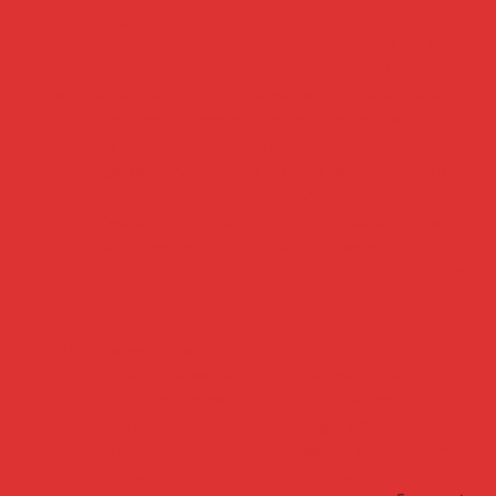
https://pg15k.bet
https://pg15k.me
https://pg15k.xyz
https://pg15k.co
https://tga1168.com/
https://tgabet.xyz/
http://tga789.com/
https://tga1168.net/
https://tga1168.top/
https://tga1168.life/
https://678xbet.net/
https://678xbet.co
https://ans-allstars.com/
https://rico168.net/
https://rico168.com/
https://one5bet.net/
https://one5bet.co/
https://tga199.com/
https://reborn789.net/
https://true-
walletslot.net
https://reborn789.me/
https://jazz55.net/
https://walletslottrue.com
https://true-walletslot.net
https://slot-freecredit.top
https://true-walletslot.com
https://jazz55.top/
https://jazz-55.co/
https://jazz-55.com/
https://jazz-55.net/
https://jazz55.co/
https://g2gbetvip888.com/
https://g2gbetwallet.com/
https://g2gbetwallet.net/
https://xn--82ca8bbo3nc4a9d.com/
https://g2gbetwallet.co/
https://tga689.com
https://tga689.me/
https://tgabet689.com
https://tgabet689.net/
https://tgabet689.co
https://walletslottrue.com/
https://wallet-slottrue.com/
https://true-walletslot.net/
https://true-walletslot.com/