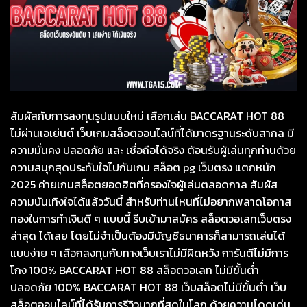
สัมผัสกับการลงทุนรูปแบบใหม่ เลือกเล่น BACCARAT HOT 88
ไม่ผ่านเอเย่นต์ เว็บเกมสล็อตออนไลน์ที่ได้มาตรฐานระดับสากล มี
ความมั่นคง ปลอดภัย และ เชื่อถือได้จริง ต้อนรับผู้เล่นทุกท่านด้วย
ความสนุกสุดประทับใจไปกับเกม สล็อต pg เว็บตรง แตกหนัก
2025 ค่ายเกมสล็อตยอดฮิตที่ครองใจผู้เล่นตลอดกาล สัมผัส
ความบันเทิงใจได้แล้ววันนี้ สำหรับท่านไหนที่ไม่อยากพลาดโอกาส
ทองในการทำเงินดี ๆ แบบนี้ รีบเข้ามาสมัคร สล็อตวอเลทเว็บตรง
ล่าสุด ได้เลย โดยไม่จำเป็นต้องมีบัญชีธนาคารก็สามารถเล่นได้
แบบง่าย ๆ เลือกลงทุนกับทางเว็บเราไม่มีผิดหวัง การันตีไม่มีการ
โกง 100% BACCARAT HOT 88 สล็อตวอเลท ไม่มีขั้นต่ำ
ปลอดภัย 100% BACCARAT HOT 88 เว็บสล็อตไม่มีขั้นต่ำ เว็บ
สล็อตออนไลน์ที่ได้รับการรีวิวมากที่สุดในโลก ด้วยความโดดเด่น