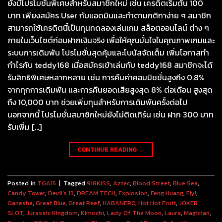
ยังมีโปรโมชั่นพิเศษสำหรับสมาชิกใหม่ เช่น เครดิตเริ่มต้น 100
บาท เพียงสมัคร User กับแอดมินและทำตามกติกาง่าย ๆ สมาชิก
สามารถใช้เครดิตนี้เป็นทุนทดลองเล่นเกม สล็อตออนไลน์ ต่าง ๆ
ภายในเว็บไซต์ก่อนฝากเงินจริง เพื่อให้คุณมั่นใจในคุณภาพเกมและ
ระบบการเดิมพัน โปรโมชั่นสุดคุ้มและโบนัสจัดเต็ม เพิ่มโอกาสทำ
กำไรกับ teddy168 เมื่อสมัครเข้าเล่นกับ teddy168 สมาชิกจะได้
รับสิทธิพิเศษหลากหลาย เช่น การคืนค่าคอมมิชชั่นสูงถึง 0.8%
จากทุกการเดิมพัน และการคืนยอดเสียสูงสุด 8% ต่อเดือน สูงสุด
ถึง 10,000 บาท ช่วยเพิ่มทุนสำหรับการเดิมพันครั้งต่อไป
นอกจากนี้ โปรโมชั่นสมาชิกใหม่ยังไม่ติดเทิร์น เช่น ฝาก 300 บาท
รับเพิ่ม […]
CONTINUE READING
→
Posted in
TGA15
|
Tagged
918KISS
,
Aztec
,
Blood Street
,
Blue Sea
,
Candy Tower
,
Devil’s 13
,
DREAM TECH
,
Explosion
,
Feng Huang
,
Fly!
,
Ganesha
,
Great Blue
,
Great Reef
,
HABANERO
,
Hot Hot Fruit
,
JOKER
SLOT
,
Jurassic Kingdom
,
Kimochi
,
Lady Of The Moon
,
Laura
,
Magician
,