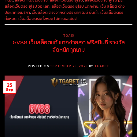
TGA
,
สล็อต TGA เว็บตรง
,
สล็อต เว็บตรง ยุโรป
,
สล็อตเว็บตรง ยุโรป pg
,
สล็อตเว็บตรง ยุโรป วอ เลท
,
สล็อตเว็บตรง ยุโรป แตกง่าย
,
เว็บ สล็อต ต่าง
ประเทศ อเมริกา
,
เว็บสล็อต ตรงจากต่างประเทศ ไม่มี ขั้นต่ำ
,
เว็บสล็อตตรง
ทั้งหมด
,
เว็บสล็อตตรงทั้งหมด ไม่ผ่านเอเย่นต์
TGA15
GV88 เว็บสล็อตแท้ แตกง่ายสุด ฟรีสปินถี่ รางวัล
จัดหนักทุกเกม
POSTED ON
SEPTEMBER 25, 2025
BY
TGABET
25
Sep