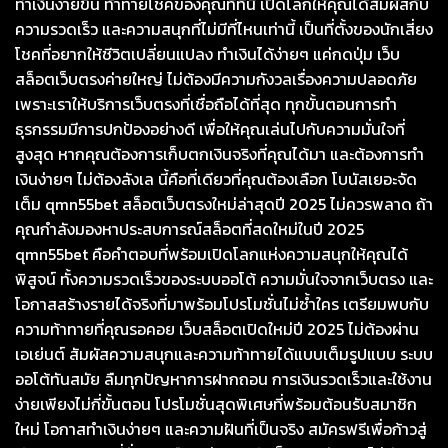
ทำเงินง่ายขึ้น ท้าทายโชคของคุณที่ที่นี่ เปิดโลกให้คุณได้สัมผัสกับ
ความรวดเร็ว และความสนุกที่ไม่มีที่ไหนเท่านี้ เป็นที่ตั้งของนักเสี่ยง
โชคที่อยากให้ชีวิตเปลี่ยนแปลง ทำเงินได้ง่ายๆ แค่กดปุ่ม เว็บ
สล็อตเว็บตรงค่ายใหญ่ ไม่ต้องมีความกังวลเรื่องความปลอดภัย
เพราะเราให้บริการเว็บตรงที่เชื่อถือได้ที่สุด ทุกขั้นตอนการทำ
ธุรกรรมมีการปกป้องอย่างดี เพื่อให้คุณเล่นไปกับความมั่นใจที่
สูงสุด หากคุณต้องการเก็บตกเงินจริงที่คุณได้มา และต้องการทำ
เงินง่ายๆ ไม่ต้องลังเล นี้คือที่เดียวที่คุณต้องเลือก โบนัสเยอะจัด
เต็ม qmn55bet สล็อตเว็บตรงใหม่ล่าสุดปี 2025 ไม่ควรพลาด ถ้า
คุณกำลังมองหาประสบการณ์สล็อตที่สดใหม่ในปี 2025
qmn55bet คือคำตอบที่พร้อมเปิดโลกแห่งความสนุกให้คุณได้
พิสูจน์ ทั้งความรวดเร็วของระบบออโต้ ความมั่นใจจากเว็บตรง และ
โอกาสสร้างรายได้จริงที่มาพร้อมโปรโมชั่นไม่ซ้ำใคร เตรียมพบกับ
ความท้าทายที่คุณรอคอย เว็บสล็อตเปิดใหม่ปี 2025 ไม่ต้องผ่าน
เอเย่นต์ สัมผัสความสนุกและความท้าทายได้แบบเต็มรูปแบบ ระบบ
ออโต้ทันสมัย ลืมทุกปัญหาการฝากถอน การเงินรวดเร็วและใช้งาน
ง่ายเพียงไม่กี่ขั้นตอน โปรโมชั่นสุดพิเศษที่พร้อมต้อนรับสมาชิก
ใหม่ โอกาสทำเงินง่ายๆ และความฝันที่เป็นจริง สมัครฟรีเพื่อก้าวสู่