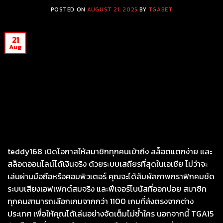
POSTED ON
AUGUST 21, 2025
BY
TGABET
21
Aug
teddy168 เปิดโอกาสให้สมาชิกทุกคนเข้าถึง สล็อตแตกง่าย และ
สล็อตออนไลน์ได้เงินจริง ด้วยระบบเสถียรที่สุดในเอเชีย ไม่ว่าจะ
เล่นผ่านมือถือหรือคอมพิวเตอร์ คุณจะได้สัมผัสภาพกราฟิกคมชัด
ระบบเสียงเอฟเฟกต์สมจริง และฟีเจอร์โบนัสที่ออกบ่อย สมาชิก
ทุกคนสามารถเลือกเกมจากกว่า 1100 เกมที่ส่งตรงจากต่าง
ประเทศ เพื่อให้คุณได้เล่นอย่างจัดเต็มไม่ซ้ำใคร นอกจากนี้ TGA15