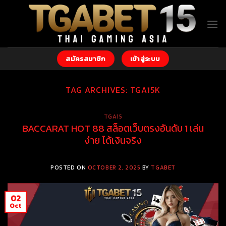
Skip
to
content
สมัครสมาชิก
เข้าสู่ระบบ
TAG ARCHIVES:
TGA15K
TGA15
BACCARAT HOT 88 สล็อตเว็บตรงอันดับ 1 เล่น
ง่าย ได้เงินจริง
POSTED ON
OCTOBER 2, 2025
BY
TGABET
02
Oct