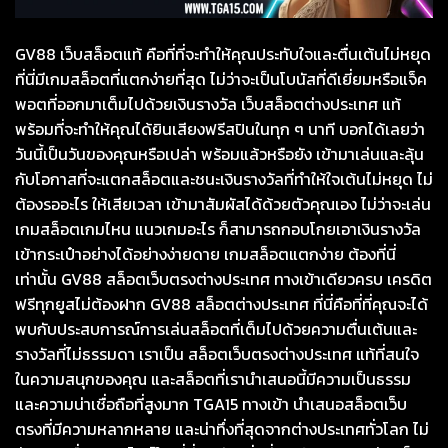
GV88 เว็บสล็อตแท้ คือที่ที่จะทำให้คุณประทับใจและตื่นเต้นไม่หยุด
ที่นี่มีเกมสล็อตที่แตกง่ายที่สุด ไม่ว่าจะเป็นโบนัสที่ดีเยี่ยมหรือแจ็ค
พอตที่ออกมาเต็มไปด้วยเงินรางวัล เว็บสล็อตต่างประเทศ แท้
พร้อมที่จะทำให้คุณได้ยินเสียงฟรีสปินในทุก ๆ นาที บอกได้เลยว่า
วันนี้เป็นวันของคุณหรือเปล่า พร้อมแล้วหรือยัง เข้ามาเล่นและลุ้น
กับโอกาสที่จะแตกสล็อตและชนะเงินรางวัลที่ทำให้ใจเต้นไม่หยุด ไม่
ต้องรออะไร ให้เสียเวลา เข้ามาสัมผัสได้ด้วยตัวคุณเอง ไม่ว่าจะเล่น
เกมสล็อตเกมไหน แนวเกมอะไร ก็สามารถกอบโกยเอาเงินรางวัล
เข้ากระเป๋าอย่างได้อย่างง่ายดาย เกมสล็อตแตกง่าย ต้องที่นี่
เท่านั้น GV88 สล็อตเว็บตรงต่างประเทศ ทางเข้าเดียวครบ เครดิต
ฟรีทุกยูสไม่ต้องฝาก GV88 สล็อตต่างประเทศ ที่นี่คือที่ที่คุณจะได้
พบกับประสบการณ์การเล่นสล็อตที่เต็มไปด้วยความตื่นเต้นและ
รางวัลที่ไม่ธรรมดา เราเป็น สล็อตเว็บตรงต่างประเทศ แท้ที่สนใจ
ในความสนุกของคุณ และสล็อตที่เรานำเสนอนี้มีความเป็นธรรม
และความน่าเชื่อถือที่สูงมาก TGA15 ทางเข้า นำเสนอสล็อตเว็บ
ตรงที่มีความหลากหลาย และน่าทึ่งที่สุดจากต่างประเทศทั่วโลก ไม่