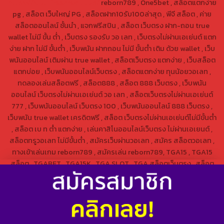
https://slot-freecredit.top/
reborn789 , One5bet , สล็อตแตกง่าย
pg , สล็อต เว็บใหญ่ PG , สล็อตฝาก10รับ100ล่าสุด , พีจี สล็อต , ค่าย
สล็อตออนไลน์ ชั้นนำ , แจกฟรีสปิน , สล็อต เว็บตรง ฝาก-ถอน true
wallet ไม่มี ขั้น ต่ํา , เว็บตรง รองรับ วอ เลท , เว็บตรงไม่ผ่านเอเย่นต์ แตก
ง่าย ฝาก ไม่มี ขั้นต่ำ , เว็บพนัน ฝากถอน ไม่มี ขั้นต่ำ เติม ด้วย wallet , เว็บ
พนันออนไลน์ เติมผ่าน true wallet , สล็อตเว็บตรง แตกง่าย , เว็บสล็อต
แตกบ่อย , เว็บพนันออนไลน์เว็บตรง , สล็อตแตกง่าย ทุนน้อยวอเลท ,
ทดลองเล่นสล็อตฟรี , สล็อต888 , สล็อต 888 เว็บตรง , เว็บพนัน
ออนไลน์ เว็บตรงไม่ผ่านเอเย่นต์ วอ เลท , สล็อตเว็บตรงไม่ผ่านเอเย่นต์
777 , เว็บพนันออนไลน์ เว็บตรง 100 , เว็บพนันออนไลน์ 888 เว็บตรง ,
เว็บพนัน true wallet เครดิตฟรี , สล็อต เว็บตรงไม่ผ่านเอเย่นต์ไม่มีขั้นต่ำ
, สล็อต เบ ท ต่ำ แตกง่าย , เล่นคาสิโนออนไลน์เว็บตรง ไม่ผ่านเอเยนต์ ,
สล็อตทรูวอเลท ไม่มีขั้นต่ำ , สมัครเว็บผ่านวอเลท , สมัคร สล็อตวอเลท ,
ทางเข้าเล่นเกม reborn789 , สมัครเล่น reborn789, TGA15 , TGA15
สล็อต , TGABET , TGA15K , TGA SLOT , TGA สล็อตเว็บตรง , สล็อต
TGA , ทางเข้า slottga , ทางเข้า TGA15K , Slot tga เว็บตรงไม่ผ่านเอ
เยนต์ , สล็อต TGA เว็บตรง , TGA สล็อต , slot15 , สมัคร TGA15 ,
หน้าแรก
REBORN789
สมัครสมาชิก
เข้าสู่ระบบ
บทความ
One5bet