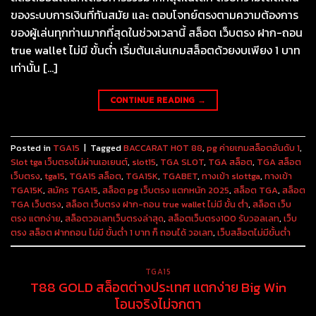
ของระบบการเงินที่ทันสมัย และ ตอบโจทย์ตรงตามความต้องการ
ของผู้เล่นทุกท่านมากที่สุดในช่วงเวลานี้ สล็อต เว็บตรง ฝาก-ถอน
true wallet ไม่มี ขั้นต่ำ เริ่มต้นเล่นเกมสล็อตด้วยงบเพียง 1 บาท
เท่านั้น […]
CONTINUE READING
→
Posted in
TGA15
|
Tagged
BACCARAT HOT 88
,
pg ค่ายเกมสล็อตอันดับ 1
,
Slot tga เว็บตรงไม่ผ่านเอเยนต์
,
slot15
,
TGA SLOT
,
TGA สล็อต
,
TGA สล็อต
เว็บตรง
,
tga15
,
TGA15 สล็อต
,
TGA15K
,
TGABET
,
ทางเข้า slottga
,
ทางเข้า
TGA15K
,
สมัคร TGA15
,
สล็อต pg เว็บตรง แตกหนัก 2025
,
สล็อต TGA
,
สล็อต
TGA เว็บตรง
,
สล็อต เว็บตรง ฝาก-ถอน true wallet ไม่มี ขั้น ต่ํา
,
สล็อต เว็บ
ตรง แตกง่าย
,
สล็อตวอเลทเว็บตรงล่าสุด
,
สล็อตเว็บตรง100 รับวอลเลท
,
เว็บ
ตรง สล็อต ฝากถอน ไม่มี ขั้นต่ำ 1 บาท ก็ ถอนได้ วอเลท
,
เว็บสล็อตไม่มีขั้นต่ำ
TGA15
T88 GOLD สล็อตต่างประเทศ แตกง่าย Big Win
โอนจริงไม่จกตา