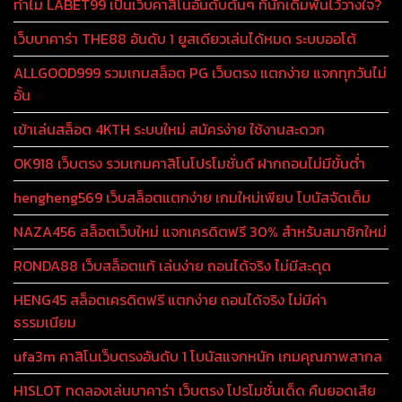
ทำไม LABET99 เป็นเว็บคาสิโนอันดับต้นๆ ที่นักเดิมพันไว้วางใจ?
เว็บบาคาร่า THE88 อันดับ 1 ยูสเดียวเล่นได้หมด ระบบออโต้
ALLGOOD999 รวมเกมสล็อต PG เว็บตรง แตกง่าย แจกทุกวันไม่
อั้น
เข้าเล่นสล็อต 4KTH ระบบใหม่ สมัครง่าย ใช้งานสะดวก
OK918 เว็บตรง รวมเกมคาสิโนโปรโมชั่นดี ฝากถอนไม่มีขั้นต่ำ
hengheng569 เว็บสล็อตแตกง่าย เกมใหม่เพียบ โบนัสจัดเต็ม
NAZA456 สล็อตเว็บใหม่ แจกเครดิตฟรี 30% สำหรับสมาชิกใหม่
RONDA88 เว็บสล็อตแท้ เล่นง่าย ถอนได้จริง ไม่มีสะดุด
HENG45 สล็อตเครดิตฟรี แตกง่าย ถอนได้จริง ไม่มีค่า
ธรรมเนียม
ufa3m คาสิโนเว็บตรงอันดับ 1 โบนัสแจกหนัก เกมคุณภาพสากล
H1SLOT ทดลองเล่นบาคาร่า เว็บตรง โปรโมชั่นเด็ด คืนยอดเสีย