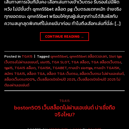
เส้นทางการเงินที่มั่นคง เลือกเล่นทางเข้าเว็บตรง รับรองไม่มีผิด
หวัง ไม่มีขั้นต่ำ qmn55bet สล็อต pg เว็บตรงแตกหนัก จ่ายจริง
ทุกยอดชนะ qmn55bet พร้อมให้คุณผู้เล่นทุกท่านได้สัมผัสกับ
ความสนุกสุดพิเศษที่ไม่เคยมีมาก่อน ทำไมถึงเลือกเล่นที่นี่ล่ะ […]
CONTINUE READING
→
Posted in
TGA15
|
Tagged
qmn55bet
,
qmn55bet สล็อตวอเลท
,
Slot tga
เว็บตรงไม่ผ่านเอเยนต์
,
slot15
,
TGA SLOT
,
TGA สล็อต
,
TGA สล็อตเว็บตรง
,
tga15
,
TGA15 สล็อต
,
TGA15K
,
TGABET
,
ทางเข้า slottga
,
ทางเข้า TGA15K
,
สมัคร TGA15
,
สล็อต TGA
,
สล็อต TGA เว็บตรง
,
สล็อตเว็บตรง ไม่ผ่านเอเย่นต์
,
สล็อตเว็บตรง100%
,
เว็บสล็อตเปิดใหม่ปี 2025
,
เว็บสล็อตเปิดใหม่ปี 2025 ไม่
ต้องผ่านเอเย่นต์
TGA15
boston505 เว็บสล็อตไม่ผ่านเอเย่นต์ น่าเชื่อถือ
จริงไหม?