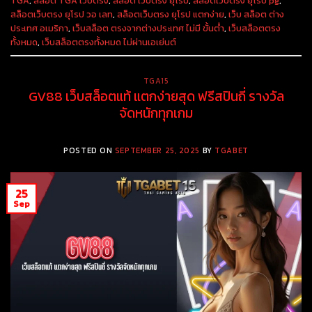
TGA
,
สล็อต TGA เว็บตรง
,
สล็อต เว็บตรง ยุโรป
,
สล็อตเว็บตรง ยุโรป pg
,
สล็อตเว็บตรง ยุโรป วอ เลท
,
สล็อตเว็บตรง ยุโรป แตกง่าย
,
เว็บ สล็อต ต่าง
ประเทศ อเมริกา
,
เว็บสล็อต ตรงจากต่างประเทศ ไม่มี ขั้นต่ำ
,
เว็บสล็อตตรง
ทั้งหมด
,
เว็บสล็อตตรงทั้งหมด ไม่ผ่านเอเย่นต์
TGA15
GV88 เว็บสล็อตแท้ แตกง่ายสุด ฟรีสปินถี่ รางวัล
จัดหนักทุกเกม
POSTED ON
SEPTEMBER 25, 2025
BY
TGABET
25
Sep