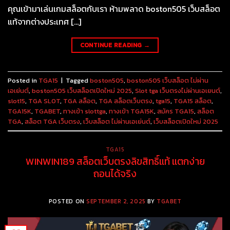
คุณเข้ามาเล่นเกมสล็อตกับเรา ห้ามพลาด boston505 เว็บสล็อต
แท้จากต่างประเทศ […]
CONTINUE READING
→
Posted in
TGA15
|
Tagged
boston505
,
boston505 เว็บสล็อต ไม่ผ่าน
เอเย่นต์
,
boston505 เว็บสล็อตเปิดใหม่ 2025
,
Slot tga เว็บตรงไม่ผ่านเอเยนต์
,
slot15
,
TGA SLOT
,
TGA สล็อต
,
TGA สล็อตเว็บตรง
,
tga15
,
TGA15 สล็อต
,
TGA15K
,
TGABET
,
ทางเข้า slottga
,
ทางเข้า TGA15K
,
สมัคร TGA15
,
สล็อต
TGA
,
สล็อต TGA เว็บตรง
,
เว็บสล็อต ไม่ผ่านเอเย่นต์
,
เว็บสล็อตเปิดใหม่ 2025
TGA15
WINWIN189 สล็อตเว็บตรงลิขสิทธิ์แท้ แตกง่าย
ถอนได้จริง
POSTED ON
SEPTEMBER 2, 2025
BY
TGABET