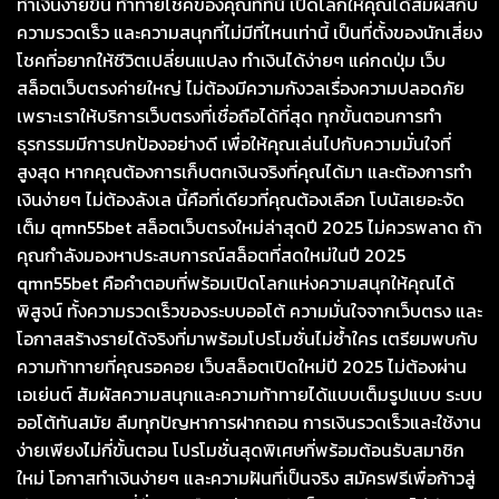
ทำเงินง่ายขึ้น ท้าทายโชคของคุณที่ที่นี่ เปิดโลกให้คุณได้สัมผัสกับ
ความรวดเร็ว และความสนุกที่ไม่มีที่ไหนเท่านี้ เป็นที่ตั้งของนักเสี่ยง
โชคที่อยากให้ชีวิตเปลี่ยนแปลง ทำเงินได้ง่ายๆ แค่กดปุ่ม เว็บ
สล็อตเว็บตรงค่ายใหญ่ ไม่ต้องมีความกังวลเรื่องความปลอดภัย
เพราะเราให้บริการเว็บตรงที่เชื่อถือได้ที่สุด ทุกขั้นตอนการทำ
ธุรกรรมมีการปกป้องอย่างดี เพื่อให้คุณเล่นไปกับความมั่นใจที่
สูงสุด หากคุณต้องการเก็บตกเงินจริงที่คุณได้มา และต้องการทำ
เงินง่ายๆ ไม่ต้องลังเล นี้คือที่เดียวที่คุณต้องเลือก โบนัสเยอะจัด
เต็ม qmn55bet สล็อตเว็บตรงใหม่ล่าสุดปี 2025 ไม่ควรพลาด ถ้า
คุณกำลังมองหาประสบการณ์สล็อตที่สดใหม่ในปี 2025
qmn55bet คือคำตอบที่พร้อมเปิดโลกแห่งความสนุกให้คุณได้
พิสูจน์ ทั้งความรวดเร็วของระบบออโต้ ความมั่นใจจากเว็บตรง และ
โอกาสสร้างรายได้จริงที่มาพร้อมโปรโมชั่นไม่ซ้ำใคร เตรียมพบกับ
ความท้าทายที่คุณรอคอย เว็บสล็อตเปิดใหม่ปี 2025 ไม่ต้องผ่าน
เอเย่นต์ สัมผัสความสนุกและความท้าทายได้แบบเต็มรูปแบบ ระบบ
ออโต้ทันสมัย ลืมทุกปัญหาการฝากถอน การเงินรวดเร็วและใช้งาน
ง่ายเพียงไม่กี่ขั้นตอน โปรโมชั่นสุดพิเศษที่พร้อมต้อนรับสมาชิก
ใหม่ โอกาสทำเงินง่ายๆ และความฝันที่เป็นจริง สมัครฟรีเพื่อก้าวสู่