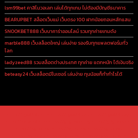
lsm99bet คาสิโนวอเลท เล่นได้ทุกเกม ไม่ต้องมีบัญชีธนาคาร
BEARUPBET สล็อตเว็บแม่ เว็บตรง 100 ฝากน้อยถอนหลักแสน
SNOOKBET888 เว็บบาคาร่าออนไลน์ รวมทุกค่ายเกมดัง
marble888 เว็บสล็อตใหญ่ เล่นง่าย รองรับทุกแพลตฟอร์มทั่ว
โลก
ladyzeed88 รวมสล็อตต่างประเทศ ทุกค่าย แตกหนัก ได้เงินจริง
beteasy24 เว็บสล็อตมีใบเซอร์ เล่นง่าย ทุนน้อยก็ทำกำไรได้
https://tga689z.com
https://tga689z.co
https://tga689z.xyz
https://rico689.com
https://g2g-cash.org
https://g2g-cash.co
https://pg15k.bet
https://pg15k.me
https://pg15k.xyz
https://pg15k.co
https://pg15k.net
https://pgbet15k.com