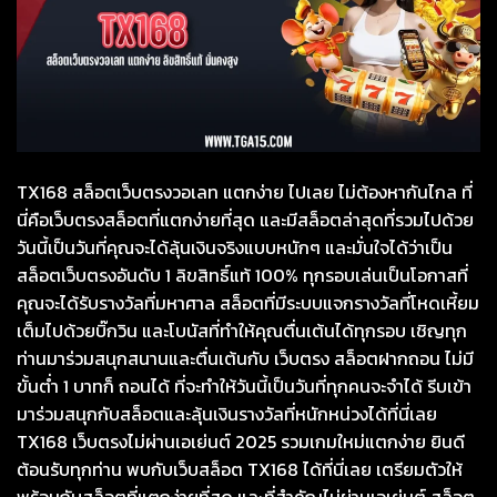
TX168 สล็อตเว็บตรงวอเลท แตกง่าย ไปเลย ไม่ต้องหากันไกล ที่
นี่คือเว็บตรงสล็อตที่แตกง่ายที่สุด และมีสล็อตล่าสุดที่รวมไปด้วย
วันนี้เป็นวันที่คุณจะได้ลุ้นเงินจริงแบบหนักๆ และมั่นใจได้ว่าเป็น
สล็อตเว็บตรงอันดับ 1 ลิขสิทธิ์แท้ 100% ทุกรอบเล่นเป็นโอกาสที่
คุณจะได้รับรางวัลที่มหาศาล สล็อตที่มีระบบแจกรางวัลที่โหดเหี้ยม
เต็มไปด้วยบิ๊กวิน และโบนัสที่ทำให้คุณตื่นเต้นได้ทุกรอบ เชิญทุก
ท่านมาร่วมสนุกสนานและตื่นเต้นกับ เว็บตรง สล็อตฝากถอน ไม่มี
ขั้นต่ำ 1 บาทก็ ถอนได้ ที่จะทำให้วันนี้เป็นวันที่ทุกคนจะจำได้ รีบเข้า
มาร่วมสนุกกับสล็อตและลุ้นเงินรางวัลที่หนักหน่วงได้ที่นี่เลย
TX168 เว็บตรงไม่ผ่านเอเย่นต์ 2025 รวมเกมใหม่แตกง่าย ยินดี
ต้อนรับทุกท่าน พบกับเว็บสล็อต TX168 ได้ที่นี่เลย เตรียมตัวให้