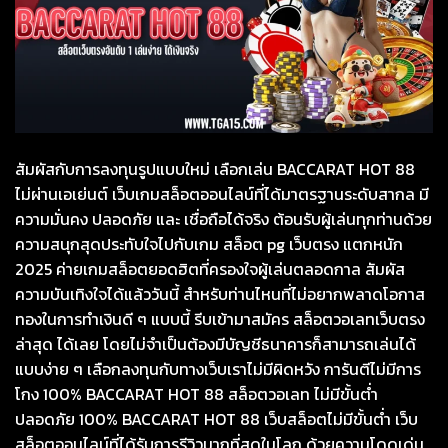
สัมผัสกับการลงทุนรูปแบบใหม่ เลือกเล่น BACCARAT HOT 88
ไม่ผ่านเอเย่นต์ เว็บเกมสล็อตออนไลน์ที่ได้มาตรฐานระดับสากล มี
ความมั่นคง ปลอดภัย และ เชื่อถือได้จริง ต้อนรับผู้เล่นทุกท่านด้วย
ความสนุกสุดประทับใจไปกับเกม สล็อต pg เว็บตรง แตกหนัก
2025 ค่ายเกมสล็อตยอดฮิตที่ครองใจผู้เล่นตลอดกาล สัมผัส
ความบันเทิงใจได้แล้ววันนี้ สำหรับท่านไหนที่ไม่อยากพลาดโอกาส
ทองในการทำเงินดี ๆ แบบนี้ รีบเข้ามาสมัคร สล็อตวอเลทเว็บตรง
ล่าสุด ได้เลย โดยไม่จำเป็นต้องมีบัญชีธนาคารก็สามารถเล่นได้
แบบง่าย ๆ เลือกลงทุนกับทางเว็บเราไม่มีผิดหวัง การันตีไม่มีการ
โกง 100% BACCARAT HOT 88 สล็อตวอเลท ไม่มีขั้นต่ำ
ปลอดภัย 100% BACCARAT HOT 88 เว็บสล็อตไม่มีขั้นต่ำ เว็บ
สล็อตออนไลน์ที่ได้รับการรีวิวมากที่สุดในโลก ด้วยความโดดเด่น