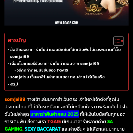
สารบัญ
ข้อดีของบาคาร่าคืนค่าคอมมิชชั่นที่นักเดิมพันไม่ควรพลาดที่เว็บ
somjai99
เงื่อนไขและวิธีรับบาคาร่าคืนค่าคอมจาก somjai99
วิธีคิดค่าคอมมิชชั่นของ TGA15
somjai99 เว็บคาสิโนค่าคอมเยอะ ถอนง่าย ได้เงินจริง
สรุป
somjai99
ทางเข้าเล่นบาคาร่าเว็บตรง เจ้าใหญ่เจ้าดังที่สุดใน
ประเทศไทย ที่ไม่มีใครเหมือนและที่ไม่เหมือนใคร มาพร้อมกับโปรโม
ชั่นใหม่ล่าสุด
บาคาร่าคืนค่าคอม 2025
ที่ให้เงินโบนัสคืนทุกยอด
การเดิมพัน ซึ่งทางเรา
TGA15
มีเกมบาคาร่าหลายค่าย
SA
GAMING,
SEXY BACCARAT
และค่ายอื่นๆ ให้เลือกเล่นมากมาย