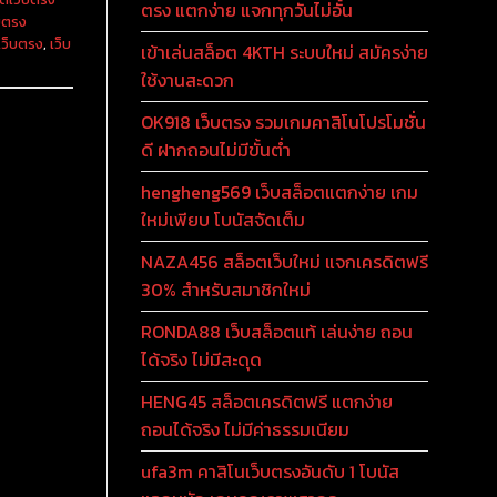
ตรง แตกง่าย แจกทุกวันไม่อั้น
บตรง
เว็บตรง
,
เว็บ
เข้าเล่นสล็อต 4KTH ระบบใหม่ สมัครง่าย
ใช้งานสะดวก
OK918 เว็บตรง รวมเกมคาสิโนโปรโมชั่น
ดี ฝากถอนไม่มีขั้นต่ำ
hengheng569 เว็บสล็อตแตกง่าย เกม
ใหม่เพียบ โบนัสจัดเต็ม
NAZA456 สล็อตเว็บใหม่ แจกเครดิตฟรี
30% สำหรับสมาชิกใหม่
RONDA88 เว็บสล็อตแท้ เล่นง่าย ถอน
ได้จริง ไม่มีสะดุด
HENG45 สล็อตเครดิตฟรี แตกง่าย
ถอนได้จริง ไม่มีค่าธรรมเนียม
ufa3m คาสิโนเว็บตรงอันดับ 1 โบนัส