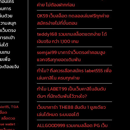
้ก่อนใคร
ค่าย ไม่ต้องฝากก่อน
่านการ
OK59 เว็บสล็อต ทดลองเล่นฟรีทุกค่าย
ล่นด้วย
สมัครง่ายไม่กี่ขั้นตอน
่ความสนุก
าเว็บตรง
teddy168 รวมเกมสล็อตแตกง่าย ได้
มารถเข้า
เงินจริง กว่า 1,100 เกม
งได้
พันเกม
somjai99 บาคาร่าเว็บตรงค่าคอมสูง
เพื่อ
แจกจริงทุกยอดเดิมพัน
จะต้องแจ้ง
ทำไม? ถึงควรเลือกสมัคร labet555 เพื่อ
เล่นคาสิโน ครบทุกค่าย
ทำไม LABET99 เป็นเว็บคาสิโนอันดับ
ต้นๆ ที่นักเดิมพันไว้วางใจ?
เว็บบาคาร่า THE88 อันดับ 1 ยูสเดียว
slot15
,
TGA
ล็อต
เล่นได้หมด ระบบออโต้
ร สล็อตวอ
ue wallet
ALLGOOD999 รวมเกมสล็อต PG เว็บ
ตเว็บตรง