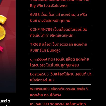
Big Win โอนจริงไม่จกตา
GV88 เว็บสล็อตแท้ แตกง่ายสุด ฟรีส
ปินถี่ รางวัลจัดหนักทุกเกม
CONFIRM789 เว็บสล็อตมีใบเซอร์ มือ
ถือเล่นได้ ค่ายใหญ่แตกหนัก
TX168 สล็อตเว็บตรงวอเลท แตกง่าย
ลิขสิทธิ์แท้ มั่นคงสูง
qmn55bet ทดลองเล่นสล็อต แตกง่าย
ได้เงินจริง โปรโมชั่นสุดคุ้มเพียบ
boston505 เว็บสล็อตไม่ผ่านเอเย่นต์ น่า
เชื่อถือจริงไหม?
WINWIN189 สล็อตเว็บตรงลิขสิทธิ์แท้
แตกง่าย ถอนได้จริง
อนออโต้
mutelu999 ทดลองเล่นสล็อตฟรีทุก