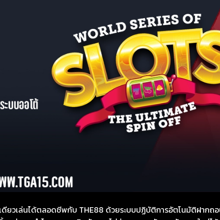
ครยูสเดียวเล่นได้ตลอดชีพกับ THE88 ด้วยระบบปฏิบัติการอัตโนมัติฝากถ