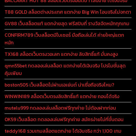
BACCARAT HOT 88 สล็อตเว็บตรงอันดับ 1 เล่นง่าย ได้เงินจริง
T88 GOLD สล็อตต่างประเทศ แตกง่าย Big Win โอนจริงไม่จกตา
GV88 เว็บสล็อตแท้ แตกง่ายสุด ฟรีสปินถี่ รางวัลจัดหนักทุกเกม
CONFIRM789 เว็บสล็อตมีใบเซอร์ มือถือเล่นได้ ค่ายใหญ่แตก
หนัก
TX168 สล็อตเว็บตรงวอเลท แตกง่าย ลิขสิทธิ์แท้ มั่นคงสูง
qmn55bet ทดลองเล่นสล็อต แตกง่ายได้เงินจริง โปรโมชั่นสุด
คุ้มเพียบ
boston505 เว็บสล็อตไม่ผ่านเอเย่นต์ น่าเชื่อถือจริงไหม?
WINWIN189 สล็อตเว็บตรงลิขสิทธิ์แท้ แตกง่าย ถอนได้จริง
mutelu999 ทดลองเล่นสล็อตฟรีทุกค่าย ไม่ต้องฝากก่อน
OK59 เว็บสล็อต ทดลองเล่นฟรีทุกค่าย สมัครง่ายไม่กี่ขั้นตอน
teddy168 รวมเกมสล็อตแตกง่าย ได้เงินจริง กว่า 1,100 เกม