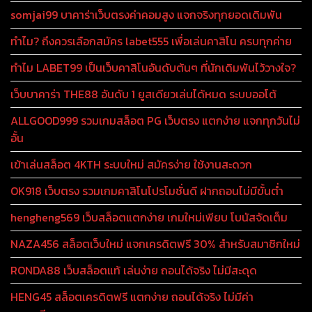
somjai99 บาคาร่าเว็บตรงค่าคอมสูง แจกจริงทุกยอดเดิมพัน
ทำไม? ถึงควรเลือกสมัคร labet555 เพื่อเล่นคาสิโน ครบทุกค่าย
ทำไม LABET99 เป็นเว็บคาสิโนอันดับต้นๆ ที่นักเดิมพันไว้วางใจ?
เว็บบาคาร่า THE88 อันดับ 1 ยูสเดียวเล่นได้หมด ระบบออโต้
ALLGOOD999 รวมเกมสล็อต PG เว็บตรง แตกง่าย แจกทุกวันไม่
อั้น
เข้าเล่นสล็อต 4KTH ระบบใหม่ สมัครง่าย ใช้งานสะดวก
OK918 เว็บตรง รวมเกมคาสิโนโปรโมชั่นดี ฝากถอนไม่มีขั้นต่ำ
hengheng569 เว็บสล็อตแตกง่าย เกมใหม่เพียบ โบนัสจัดเต็ม
NAZA456 สล็อตเว็บใหม่ แจกเครดิตฟรี 30% สำหรับสมาชิกใหม่
RONDA88 เว็บสล็อตแท้ เล่นง่าย ถอนได้จริง ไม่มีสะดุด
HENG45 สล็อตเครดิตฟรี แตกง่าย ถอนได้จริง ไม่มีค่า