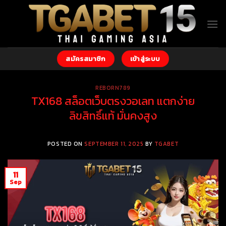
Skip
to
content
สมัครสมาชิก
เข้าสู่ระบบ
REBORN789
TX168 สล็อตเว็บตรงวอเลท แตกง่าย
ลิขสิทธิ์แท้ มั่นคงสูง
POSTED ON
SEPTEMBER 11, 2025
BY
TGABET
11
Sep