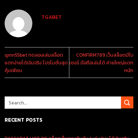
TGABET
qmn55bet ทดลองเล่นสล็อต
CONFIRM789 เว็บสล็อตมีใบ
แตกง่ายได้เงินจริง โปรโมชั่นสุด
เซอร์ มือถือเล่นได้ ค่ายใหญ่แตก
คุ้มเพียบ
หนัก
RECENT POSTS