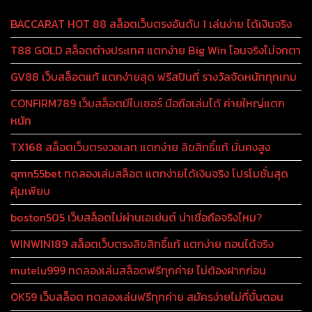
BACCARAT HOT 88 สล็อตเว็บตรงอันดับ 1 เล่นง่าย ได้เงินจริง
T88 GOLD สล็อตต่างประเทศ แตกง่าย Big Win โอนจริงไม่จกตา
GV88 เว็บสล็อตแท้ แตกง่ายสุด ฟรีสปินถี่ รางวัลจัดหนักทุกเกม
CONFIRM789 เว็บสล็อตมีใบเซอร์ มือถือเล่นได้ ค่ายใหญ่แตก
หนัก
TX168 สล็อตเว็บตรงวอเลท แตกง่าย ลิขสิทธิ์แท้ มั่นคงสูง
qmn55bet ทดลองเล่นสล็อต แตกง่ายได้เงินจริง โปรโมชั่นสุด
คุ้มเพียบ
boston505 เว็บสล็อตไม่ผ่านเอเย่นต์ น่าเชื่อถือจริงไหม?
WINWIN189 สล็อตเว็บตรงลิขสิทธิ์แท้ แตกง่าย ถอนได้จริง
mutelu999 ทดลองเล่นสล็อตฟรีทุกค่าย ไม่ต้องฝากก่อน
OK59 เว็บสล็อต ทดลองเล่นฟรีทุกค่าย สมัครง่ายไม่กี่ขั้นตอน