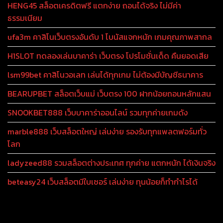
HENG45 สล็อตเครดิตฟรี แตกง่าย ถอนได้จริง ไม่มีค่า
ธรรมเนียม
ufa3m คาสิโนเว็บตรงอันดับ 1 โบนัสแจกหนัก เกมคุณภาพสากล
H1SLOT ทดลองเล่นบาคาร่า เว็บตรง โปรโมชั่นเด็ด คืนยอดเสีย
lsm99bet คาสิโนวอเลท เล่นได้ทุกเกม ไม่ต้องมีบัญชีธนาคาร
BEARUPBET สล็อตเว็บแม่ เว็บตรง 100 ฝากน้อยถอนหลักแสน
SNOOKBET888 เว็บบาคาร่าออนไลน์ รวมทุกค่ายเกมดัง
marble888 เว็บสล็อตใหญ่ เล่นง่าย รองรับทุกแพลตฟอร์มทั่ว
โลก
ladyzeed88 รวมสล็อตต่างประเทศ ทุกค่าย แตกหนัก ได้เงินจริง
beteasy24 เว็บสล็อตมีใบเซอร์ เล่นง่าย ทุนน้อยก็ทำกำไรได้