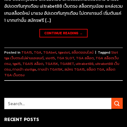
อัปเดตกันทุกเดือน ultrabet88 เว็บตรง สล็อตทุนน้อย แหล่งรวม
เกมสล็อตใหม่ มาแรง อัปเดตกันทุกเดือน ไม่ตกเทรนด์ เริ่มต้นแค่
1 บาทเท่านั้น สมัครฟรี […]
CONTINUE READING
→
Posted in
TGA15
,
TGA
,
TGAbet
,
tgaslot
,
สล็อตออนไลน์
|
Tagged
Slot
tga เว็บตรงไม่ผ่านเอเยนต์
,
slot15
,
TGA SLOT
,
TGA สล็อต
,
TGA สล็อตเว็บ
ตรง
,
tga15
,
TGA15 สล็อต
,
TGA15K
,
TGABET
,
ultrabet88
,
ultrabet88 เว็บ
ตรง
,
ทางเข้า slottga
,
ทางเข้า TGA15K
,
สมัคร TGA15
,
สล็อต TGA
,
สล็อต
TGA เว็บตรง
RECENT POSTS