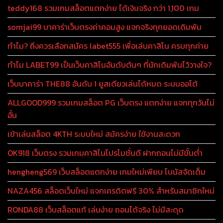
teddy168 รวมเกมสล็อตแตกง่าย ได้เงินจริง กว่า 1,100 เกม
somjai99 บาคาร่าเว็บตรงค่าคอมสูง แจกจริงทุกยอดเดิมพัน
ทำไม? ถึงควรเลือกสมัคร labet555 เพื่อเล่นคาสิโน ครบทุกค่าย
ทำไม LABET99 เป็นเว็บคาสิโนอันดับต้นๆ ที่นักเดิมพันไว้วางใจ?
เว็บบาคาร่า THE88 อันดับ 1 ยูสเดียวเล่นได้หมด ระบบออโต้
ALLGOOD999 รวมเกมสล็อต PG เว็บตรง แตกง่าย แจกทุกวันไม่
อั้น
เข้าเล่นสล็อต 4KTH ระบบใหม่ สมัครง่าย ใช้งานสะดวก
OK918 เว็บตรง รวมเกมคาสิโนโปรโมชั่นดี ฝากถอนไม่มีขั้นต่ำ
hengheng569 เว็บสล็อตแตกง่าย เกมใหม่เพียบ โบนัสจัดเต็ม
NAZA456 สล็อตเว็บใหม่ แจกเครดิตฟรี 30% สำหรับสมาชิกใหม่
RONDA88 เว็บสล็อตแท้ เล่นง่าย ถอนได้จริง ไม่มีสะดุด