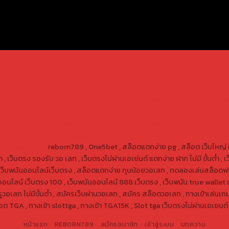
89z.xyz
https://rico689.com
https://g2g-cash.org
https://g2g-cash.
5k.com
https://pg15k.bet
https://pg15k.me
https://pg15k.xyz
https:/
ga1168.top/
https://tga1168.life/
https://678xbet.net/
https://678xbe
5bet.co/
https://tga199.com/
https://reborn789.net/
https://true-wa
ps://slot-freecredit.top
https://true-walletslot.com
https://jazz55.
om/
https://g2gbetwallet.com/
https://g2gbetwallet.net/
https://x
689.com
https://tgabet689.net/
https://tgabet689.co
https://wallet
reecredit.top/
reborn789 , One5bet , สล็อตแตกง่าย pg , สล็อต เว็บใหญ่ PG
 , เว็บตรง รองรับ วอ เลท , เว็บตรงไม่ผ่านเอเย่นต์ แตกง่าย ฝาก ไม่มี ขั้นต่ำ , เ
, เว็บพนันออนไลน์เว็บตรง , สล็อตแตกง่าย ทุนน้อยวอเลท , ทดลองเล่นสล็อตฟรี
ออนไลน์ เว็บตรง 100 , เว็บพนันออนไลน์ 888 เว็บตรง , เว็บพนัน true wallet เครด
รูวอเลท ไม่มีขั้นต่ำ , สมัครเว็บผ่านวอเลท , สมัคร สล็อตวอเลท , ทางเข้าเล่
GA , ทางเข้า slottga , ทางเข้า TGA15K , Slot tga เว็บตรงไม่ผ่านเอเยนต์ 
หน้าแรก
REBORN789
สมัครสมาชิก
เข้าสู่ระบบ
บทความ