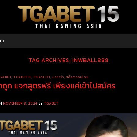
าม
TAG ARCHIVES:
INWBALL888
GABET
,
TGABET15
,
TGASLOT
,
บาคาร่า
,
สล็อตออนไลน์
ก แจกสูตรฟรี เพียงแค่เข้าไปสมัคร
ON
NOVEMBER 8, 2024
BY
TGABET