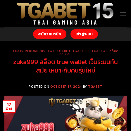
Skip
to
content
สมัครสมาชิก
เข้าสู่ระบบ
TGA15
,
REBORN789
,
TGA
,
TGABET
,
TGABET15
,
TGASLOT
,
สล็อต
ออนไลน์
zuka999 สล็อต true wallet เว็บระบบทัน
สมัย เหมาะกับคนรุ่นใหม่
POSTED ON
OCTOBER 17, 2024
BY
TGABET
17
Oct