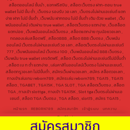
สล็อตออนไลน์ ชั้นนำ , แจกฟรีสปิน , สล็อต เว็บตรง ฝาก-ถอน true
wallet ไม่มี ขั้น ต่ํา , เว็บตรง รองรับ วอ เลท , เว็บตรงไม่ผ่านเอเย่นต์ แตก
ง่าย ฝาก ไม่มี ขั้นต่ำ , เว็บพนัน ฝากถอน ไม่มี ขั้นต่ำ เติม ด้วย wallet , เว็บ
พนันออนไลน์ เติมผ่าน true wallet , สล็อตเว็บตรง แตกง่าย , เว็บสล็อต
แตกบ่อย , เว็บพนันออนไลน์เว็บตรง , สล็อตแตกง่าย ทุนน้อยวอเลท ,
ทดลองเล่นสล็อตฟรี , สล็อต888 , สล็อต 888 เว็บตรง , เว็บพนัน
ออนไลน์ เว็บตรงไม่ผ่านเอเย่นต์ วอ เลท , สล็อตเว็บตรงไม่ผ่านเอเย่นต์
777 , เว็บพนันออนไลน์ เว็บตรง 100 , เว็บพนันออนไลน์ 888 เว็บตรง ,
เว็บพนัน true wallet เครดิตฟรี , สล็อต เว็บตรงไม่ผ่านเอเย่นต์ไม่มีขั้นต่ำ
, สล็อต เบ ท ต่ำ แตกง่าย , เล่นคาสิโนออนไลน์เว็บตรง ไม่ผ่านเอเยนต์ ,
สล็อตทรูวอเลท ไม่มีขั้นต่ำ , สมัครเว็บผ่านวอเลท , สมัคร สล็อตวอเลท ,
ทางเข้าเล่นเกม reborn789 , สมัครเล่น reborn789, TGA15 , TGA15
สล็อต , TGABET , TGA15K , TGA SLOT , TGA สล็อตเว็บตรง , สล็อต
TGA , ทางเข้า slottga , ทางเข้า TGA15K , Slot tga เว็บตรงไม่ผ่านเอ
เยนต์ , สล็อต TGA เว็บตรง , TGA สล็อต , slot15 , สมัคร TGA15 ,
หน้าแรก
REBORN789
สมัครสมาชิก
เข้าสู่ระบบ
บทความ
One5bet