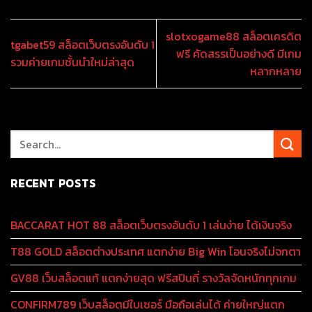
slotxogame88 สล็อตเครดิต
tgabet59 สล็อตเว็บตรงอันดับ 1
ฟรี คัดสรรเป็นอย่างดี มีเกม
รวมค่ายเกมชั้นนำใหม่ล่าสุด
หลากหลาย
RECENT POSTS
BACCARAT HOT 88 สล็อตเว็บตรงอันดับ 1 เล่นง่าย ได้เงินจริง
T88 GOLD สล็อตต่างประเทศ แตกง่าย Big Win โอนจริงไม่จกตา
GV88 เว็บสล็อตแท้ แตกง่ายสุด ฟรีสปินถี่ รางวัลจัดหนักทุกเกม
CONFIRM789 เว็บสล็อตมีใบเซอร์ มือถือเล่นได้ ค่ายใหญ่แตก