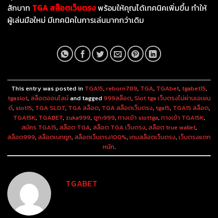
สักบาท
TGA สล็อตเว็บตรง
พร้อมให้คุณได้เทคนิคเพิ่มขึ้น ทำให้
ผู้เล่นมือใหม่ มีเทคนิคในการเล่นมากกว่าเดิม
This entry was posted in
TGA15
,
reborn789
,
TGA
,
TGAbet
,
tgabet15
,
tgaslot
,
สล็อตออนไลน์
and tagged
999สล็อต
,
Slot tga เว็บตรงไม่ผ่านเอเยน
ต์
,
slot15
,
TGA SLOT
,
TGA สล็อต
,
TGA สล็อตเว็บตรง
,
tga15
,
TGA15 สล็อต
,
TGA15K
,
TGABET
,
zuka999
,
ซูกะ999
,
ทางเข้า slottga
,
ทางเข้า TGA15K
,
สมัคร TGA15
,
สล็อต TGA
,
สล็อต TGA เว็บตรง
,
สล็อต true wallet
,
สล็อต999
,
สล็อตเบทถูก
,
สล็อตเว็บตรง100%
,
เกมสล็อตเว็บตรง
,
เว็บตรงแตก
หนัก
.
TGABET