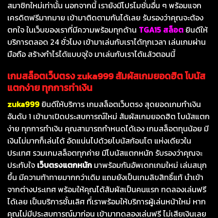
สมาชิกใหม่เท่านั้น นอกจากนี้ เรายังมีโปรโมชั่นอื่น ๆ พร้อมแจก
เครดิตฟรีมากมาย เข้ามาติดตามกันได้เลย รับรองว่าคุณจะต้อง
ตกใจ ในเว็บของเราที่มีความพร้อมทุกด้าน
TGA15 สล็อต
ยินดีให้
บริการตลอด 24 ชั่วโมง เข้ามาเล่นกับเราได้ทุกเวลา เล่นเกมผ่าน
มือถือ สร้างกำไรได้แบบจุใจ มาเล่นกับเราได้แล้วตอนนี้
เกมสล็อตเว็บตรง zuka999 สัมผัสเกมยอดฮิต โบนัส
แตกง่าย ทุกการทำเงิน
zuka999
ยินดีให้บริการ เกมสล็อตเว็บตรง สุดยอดเกมทำเงิน
อันดับ 1 เข้ามาเปิดประสบการณ์ใหม่ สัมผัสเกมยอดฮิต โบนัสแตก
ง่าย ทุกการทำเงิน คุณสามารถกำหนดได้เอง เกมสล็อตทุนน้อย มี
เงินไม่มากก็เล่นได้ อัดแน่นไปด้วยโบนัสก้อนโต แห่งเดียวใน
ประเทศ รวมเกมสล็อตทุกค่าย มีโบนัสแตกหนัก รับรองว่าคุณจะ
ประทับใจ
เว็บตรงแตกหนัก
มาพร้อมกันอัพเดทเกมใหม่ เล่นสนุก
ขึ้น มีความท้าทายมากกว่าเดิม แถมยังเป็นเกมลิขสิทธิ์แท้ นำเข้า
จากต่างประเทศ พร้อมให้คุณได้สัมผัสเป็นคนแรก ทดลองเล่นฟรี
ได้เลย เป็นบริการชั้นเลิศ ที่เราพร้อมให้บริการผู้เล่นหน้าใหม่ หาก
คุณไม่มีประสบการณ์มาก่อน เข้ามาทดลองเล่นฟรี ไม่เสียเงินเลย