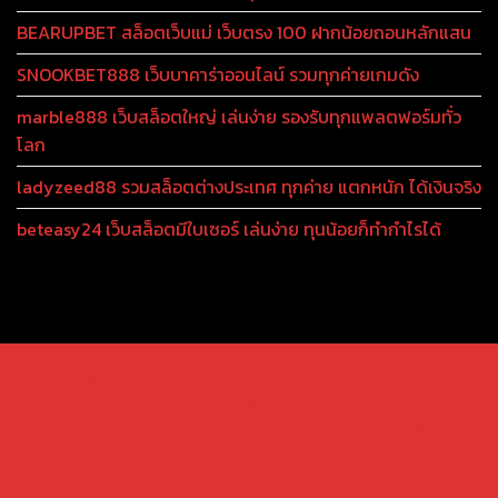
BEARUPBET สล็อตเว็บแม่ เว็บตรง 100 ฝากน้อยถอนหลักแสน
SNOOKBET888 เว็บบาคาร่าออนไลน์ รวมทุกค่ายเกมดัง
marble888 เว็บสล็อตใหญ่ เล่นง่าย รองรับทุกแพลตฟอร์มทั่ว
โลก
ladyzeed88 รวมสล็อตต่างประเทศ ทุกค่าย แตกหนัก ได้เงินจริง
beteasy24 เว็บสล็อตมีใบเซอร์ เล่นง่าย ทุนน้อยก็ทำกำไรได้
https://tga689z.com
https://tga689z.co
https://tga689z.xyz
https://rico689.com
https://g2g-cash.org
https://g2g-cash.co
https://pg15k.bet
https://pg15k.me
https://pg15k.xyz
https://pg15k.co
https://pg15k.net
https://pgbet15k.com
https://pg15k.bet
https://pg15k.me
https://pg15k.xyz