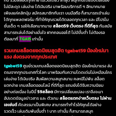
กับ รวมสล็อตทุกค่าย ในเว็บเดียว ล่าสุด สนุกกันได้แบบต่อเนื่อง
ไม่มีสะดุด เล่นง่าย ได้เงินจริง มาพร้อมบริการดี ๆ อีกมากมาย
เพียงแค่คลิกปุ่ม สมัครสมาชิกกับเรา บนมือถือ ก็สามารถเข้าเล่น
ได้ทุกแพลตฟอร์ม ที่ทำให้คุณรวยได้ตลอดทุกเวลา และ มีโปรโม
ชั่นเด็ด ๆ รอให้เลือกมากมาย
สล็อต59 เว็บตรง ที่ดีที่สุด
ทันสมัย
สามารถเล่นได้อย่างมั่นใจ ฝากถอนออโต้ ไม่มีขั้นต่ำ ไม่ต้องรอ
ต้องมาที่
TGA15
เท่านั้น
รวมเกมสล็อตยอดนิยมสุดฮิต tgabet59 น้องใหม่มา
แรง ส่งตรงจากทุกประเทศ
tgabet59
ศูนย์รวมเกมสล็อตยอดนิยมสุดฮิต น้องใหม่มาแรง ส่ง
ตรงจากทุกประเทศทั่วโลก มาพร้อมกับความโดดเด่นไม่เหมือนใคร
เล่นง่าย ได้เงินจริง สัมผัสความสนุกสนาน คงหนีไม่พ้น สล็อต
แตกง่าย เกมสล็อตออนไลน์ ที่ดีที่สุด แถมยังได้รับความนิยม
อย่างต่อเนื่อง ในปีนี้
59สล็อต
มีการเปลี่ยนแปลง เราจึงจะมา
อัปเดตข้อมูลข่าวสาร และ ตัวเกม
สล็อตแตกง่ายเว็บตรง ไม่ผ่าน
เอเย่นต์
คัดสรรมาเป็นพิเศษ สามารถทำกำไรให้คุณได้อย่าง
รวดเร็ว เล่นเดิมพันขั้นต่ำ 1 บาท เท่านั้น ก็สามารถสนุก