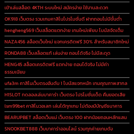
เข้าเล่นสล็อต 4KTH ระบบใหม่ สมัครง่าย ใช้งานสะดวก
OK918 เว็บตรง รวมเกมคาสิโนโปรโมชั่นดี ฝากถอนไม่มีขั้นต่ำ
hengheng569 เว็บสล็อตแตกง่าย เกมใหม่เพียบ โบนัสจัดเต็ม
NAZA456 สล็อตเว็บใหม่ แจกเครดิตฟรี 30% สำหรับสมาชิกใหม่
RONDA88 เว็บสล็อตแท้ เล่นง่าย ถอนได้จริง ไม่มีสะดุด
HENG45 สล็อตเครดิตฟรี แตกง่าย ถอนได้จริง ไม่มีค่า
ธรรมเนียม
ufa3m คาสิโนเว็บตรงอันดับ 1 โบนัสแจกหนัก เกมคุณภาพสากล
H1SLOT ทดลองเล่นบาคาร่า เว็บตรง โปรโมชั่นเด็ด คืนยอดเสีย
lsm99bet คาสิโนวอเลท เล่นได้ทุกเกม ไม่ต้องมีบัญชีธนาคาร
BEARUPBET สล็อตเว็บแม่ เว็บตรง 100 ฝากน้อยถอนหลักแสน
SNOOKBET888 เว็บบาคาร่าออนไลน์ รวมทุกค่ายเกมดัง