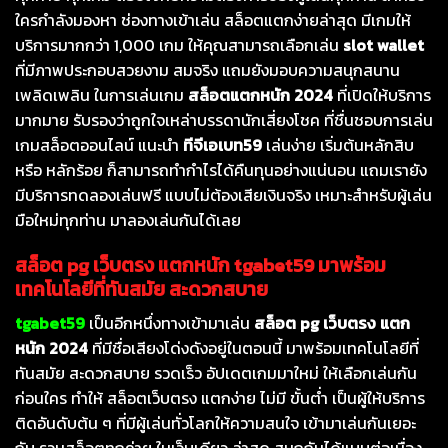
ใครกำลังมองหา ช่องทางเข้าเล่น สล็อตแตกง่ายล่าสุด มีเกมให้
บริการมากกว่า 1,000 เกม ให้คุณสามารถเลือกเล่น
slot wallet
ที่มีภาพประกอบสวยงาม สมจริง แถมยังมอบความสนุกสนาน
เพลิดเพลิน ในการเล่นเกม
สล็อตแตกหนัก 2024
ที่เปิดให้บริการ
มากมาย รับรองว่าถูกใจเหล่าบรรดานักเสี่ยงโชค ที่ชื่นชอบการเล่น
เกมสล็อตออนไลน์ แนะนำ
ทีจีเอเบท59
เล่นง่าย เริ่มต้นหลักสิบ
หรือ หลักร้อย ก็สามารถทำกำไรได้คืนทุนอย่างแน่นอน แถมเรายัง
มีบริการทดลองเล่นฟรี แบบไม่ต้องเสียเงินจริง เหมาะสำหรับผู้เล่น
มือใหม่ทุกท่าน มาลองเล่นกันได้เลย
สล็อต pg เว็บตรง แตกหนัก tgabet59 มาพร้อม
เทคโนโลยีที่ทันสมัย สะดวกสบาย
tgabet59
เป็นอีกหนึ่งทางเข้ามาเล่น
สล็อต pg เว็บตรง แตก
หนัก 2024
ที่มีชื่อเสียงโด่งดังอยู่ในตอนนี้ มาพร้อมเทคโนโลยีที่
ทันสมัย สะดวกสบาย รวดเร็ว อัปเดตเกมมาใหม่ ให้เลือกเล่นกัน
ก่อนใคร ทำให้ สล็อตเว็บตรง แตกง่าย ไม่มี ขั้นต่ำ เป็นผู้ให้บริการ
ติดอันดับต้น ๆ ที่มีผู้เล่นทั่วโลกให้ความสนใจ เข้ามาเล่นกันเยอะ