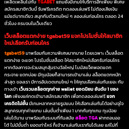
เพลิดเพลินไปกับ
TGABET
แถมยังมีเกมให้บริการอีกเพียบ พิเศษ
สมัครสมาชิกวันนี้ รับฟรีเครดิต ทดลองเล่นฟรี ไม่ต้องเสียเงิน
แม้แต่บาทเดียว สนุกกับตัวเกมใหม่ ๆ ลองเล่นก่อนใคร ตลอด 24
ชั่วโมง ครบจบในเว็บเดียว
เว็บสล็อตแตกง่าย tgabet59 แจกโปรโมชั่นให้สมาชิก
ใหม่เลือกรับก่อนใคร
tgabet59
มาพร้อมกับความพิเศษมากมาย โดยเฉพาะ เว็บสล็อต
แตกง่าย จะแจก โปรโมชั่นสล็อต ให้สมาชิกใหม่เลือกรับก่อนใคร
หากต้องการจะร่วมสนุกลุ้นรางวัลใหญ่ โบนัสแจ็คพอตแตก
กระจาย แตกบ่อย มีทุนน้อยก็สามารถเข้ามาเล่น สล็อตแตกหนัก
ล่าสุด ของเรา มีการอัปเดตเกมใหม่ ๆ ให้คุณเลือกเล่นกันเยอะ กับ
ทางเข้า
เว็บรวมสล็อตทุกค่าย wallet ยอดนิยม อันดับ 1 ของ
โลก
เพียงแค่กดเข้ามาสมัครสมาชิก เพื่อทดลองเล่นฟรี
แจก
เครดิตไม่อั้น
มีเกมหลากหลายรูปแบบ ให้เลือกเล่นกันได้อย่างจุใจ
สนุกครบทุกค่ายเกม เล่นขั้นต่ำเพียง 1 บาทกับทุกเกม ทุนน้อย
เล่นได้นาน มาพร้อมกับระบบที่ทันสมัย
สล็อต TGA
ฝากถอนออ
โต้ ไม่มีขั้นต่ำ ยอดเท่าไหร่ ก็เข้ามาเล่นกับเรากันได้เลย แค่ไม่กี่