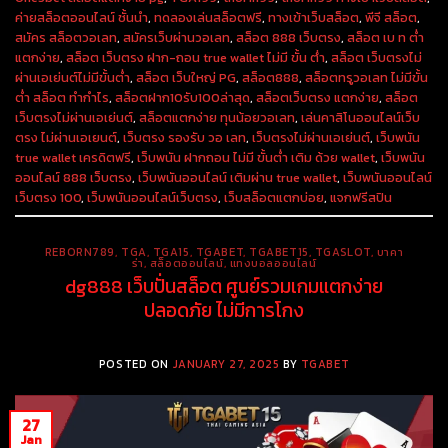
ค่ายสล็อตออนไลน์ ชั้นนำ
,
ทดลองเล่นสล็อตฟรี
,
ทางเข้าเว็บสล็อต
,
พีจี สล็อต
,
สมัคร สล็อตวอเลท
,
สมัครเว็บผ่านวอเลท
,
สล็อต 888 เว็บตรง
,
สล็อต เบ ท ต่ำ
แตกง่าย
,
สล็อต เว็บตรง ฝาก-ถอน true wallet ไม่มี ขั้น ต่ํา
,
สล็อต เว็บตรงไม่
ผ่านเอเย่นต์ไม่มีขั้นต่ำ
,
สล็อต เว็บใหญ่ PG
,
สล็อต888
,
สล็อตทรูวอเลท ไม่มีขั้น
ต่ำ สล็อต ทำกำไร
,
สล็อตฝาก10รับ100ล่าสุด
,
สล็อตเว็บตรง แตกง่าย
,
สล็อต
เว็บตรงไม่ผ่านเอเย่นต์
,
สล็อตแตกง่าย ทุนน้อยวอเลท
,
เล่นคาสิโนออนไลน์เว็บ
ตรง ไม่ผ่านเอเยนต์
,
เว็บตรง รองรับ วอ เลท
,
เว็บตรงไม่ผ่านเอเย่นต์
,
เว็บพนัน
true wallet เครดิตฟรี
,
เว็บพนัน ฝากถอน ไม่มี ขั้นต่ำ เติม ด้วย wallet
,
เว็บพนัน
ออนไลน์ 888 เว็บตรง
,
เว็บพนันออนไลน์ เติมผ่าน true wallet
,
เว็บพนันออนไลน์
เว็บตรง 100
,
เว็บพนันออนไลน์เว็บตรง
,
เว็บสล็อตแตกบ่อย
,
แจกฟรีสปิน
REBORN789
,
TGA
,
TGA15
,
TGABET
,
TGABET15
,
TGASLOT
,
บาคา
ร่า
,
สล็อตออนไลน์
,
แทงบอลออนไลน์
dg888 เว็บปั่นสล็อต ศูนย์รวมเกมแตกง่าย
ปลอดภัย ไม่มีการโกง
POSTED ON
JANUARY 27, 2025
BY
TGABET
27
Jan