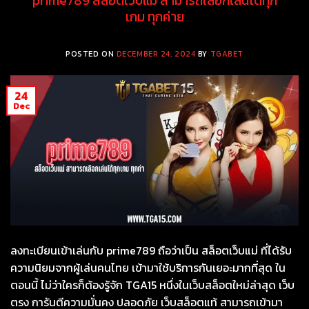
prime789 สล็อตเว็บแม่ สามารถเลือกเล่นได้ทุก
เกม ทุกค่าย
POSTED ON
DECEMBER 24, 2024
BY
TGABET
24
Dec
ลงทะเบียนเข้าเล่นกับ prime789 ถือว่าเป็น สล็อตเว็บแม่ ที่ได้รับ
ความนิยมจากผู้เล่นคนไทย เข้ามาใช้บริการกันเยอะมากที่สุด ใน
ตอนนี้ ไม่ว่าใครก็ต้องรู้จัก TGA15 หนึ่งในเว็บสล็อตใหม่ล่าสุด เว็บ
ตรง การันตีความมั่นคง ปลอดภัย เว็บสล็อตแท้ สามารถเข้ามา