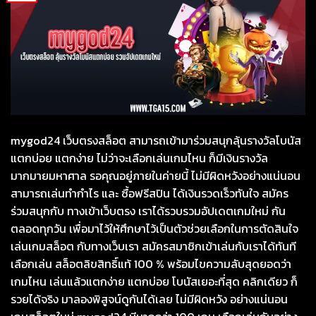
mygod24 เว็บตรงสล็อต สามารถเข้ามาร่วมสนุกลุ้นรางวัลโบนัส
แตกบ่อย แตกง่าย ไม่ว่าจะเลือกเล่นเกมไหน ก็มีเงินรางวัล
มากมายมหาศาล รอคุณอยู่ภายในค่ายนี้ ไม่มีผิดหวังอย่างแน่นอน
สามารถเล่นทำกำไร และ ซื้อฟรีสปิน ได้เงินรวดเร็วทันใจ สมัคร
ร่วมสนุกกับ ทางเข้าเว็บตรง เราได้รวบรวมอัปเดตเกมใหม่ กัน
ตลอดทุกวัน เพื่อมาไว้ให้ศึกษาไว้เป็นตัวช่วยเลือกในการตัดสินใจ
เล่นเกมสล็อต กับทางเว็บเรา สมัครสมาชิกเข้าเล่นกับเราได้ทันที
เลือกเล่น สล็อตลิขสิทธิ์แท้ 100 % พร้อมไขความลับสุดยอดว่า
เกมไหน เล่นแล้วแตกง่าย แตกบ่อย โบนัสเยอะที่สุด คลิกเดียว ก็
รวยได้จริง มาลองพิสูจน์ดูกันได้เลย ไม่มีผิดหวัง อย่างแน่นอน