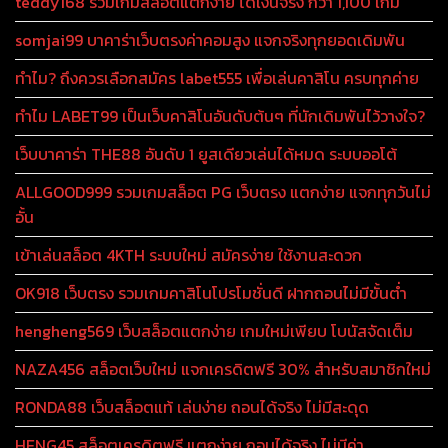
teddy168 รวมเกมสล็อตแตกง่าย ได้เงินจริง กว่า 1,100 เกม
somjai99 บาคาร่าเว็บตรงค่าคอมสูง แจกจริงทุกยอดเดิมพัน
ทำไม? ถึงควรเลือกสมัคร labet555 เพื่อเล่นคาสิโน ครบทุกค่าย
ทำไม LABET99 เป็นเว็บคาสิโนอันดับต้นๆ ที่นักเดิมพันไว้วางใจ?
เว็บบาคาร่า THE88 อันดับ 1 ยูสเดียวเล่นได้หมด ระบบออโต้
ALLGOOD999 รวมเกมสล็อต PG เว็บตรง แตกง่าย แจกทุกวันไม่
อั้น
เข้าเล่นสล็อต 4KTH ระบบใหม่ สมัครง่าย ใช้งานสะดวก
OK918 เว็บตรง รวมเกมคาสิโนโปรโมชั่นดี ฝากถอนไม่มีขั้นต่ำ
hengheng569 เว็บสล็อตแตกง่าย เกมใหม่เพียบ โบนัสจัดเต็ม
NAZA456 สล็อตเว็บใหม่ แจกเครดิตฟรี 30% สำหรับสมาชิกใหม่
RONDA88 เว็บสล็อตแท้ เล่นง่าย ถอนได้จริง ไม่มีสะดุด
HENG45 สล็อตเครดิตฟรี แตกง่าย ถอนได้จริง ไม่มีค่า