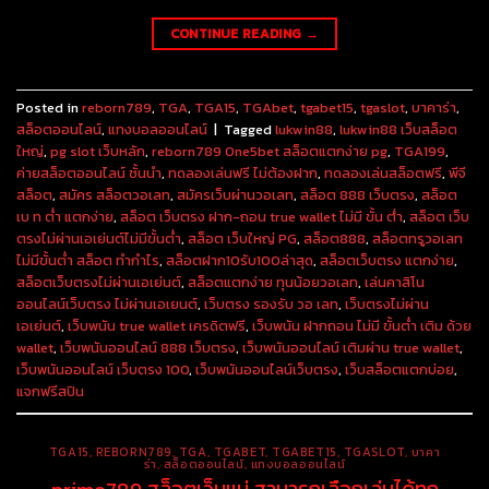
CONTINUE READING
→
Posted in
reborn789
,
TGA
,
TGA15
,
TGAbet
,
tgabet15
,
tgaslot
,
บาคาร่า
,
สล็อตออนไลน์
,
แทงบอลออนไลน์
|
Tagged
lukwin88
,
lukwin88 เว็บสล็อต
ใหญ่
,
pg slot เว็บหลัก
,
reborn789 One5bet สล็อตแตกง่าย pg
,
TGA199
,
ค่ายสล็อตออนไลน์ ชั้นนำ
,
ทดลองเล่นฟรี ไม่ต้องฝาก
,
ทดลองเล่นสล็อตฟรี
,
พีจี
สล็อต
,
สมัคร สล็อตวอเลท
,
สมัครเว็บผ่านวอเลท
,
สล็อต 888 เว็บตรง
,
สล็อต
เบ ท ต่ำ แตกง่าย
,
สล็อต เว็บตรง ฝาก-ถอน true wallet ไม่มี ขั้น ต่ํา
,
สล็อต เว็บ
ตรงไม่ผ่านเอเย่นต์ไม่มีขั้นต่ำ
,
สล็อต เว็บใหญ่ PG
,
สล็อต888
,
สล็อตทรูวอเลท
ไม่มีขั้นต่ำ สล็อต ทำกำไร
,
สล็อตฝาก10รับ100ล่าสุด
,
สล็อตเว็บตรง แตกง่าย
,
สล็อตเว็บตรงไม่ผ่านเอเย่นต์
,
สล็อตแตกง่าย ทุนน้อยวอเลท
,
เล่นคาสิโน
ออนไลน์เว็บตรง ไม่ผ่านเอเยนต์
,
เว็บตรง รองรับ วอ เลท
,
เว็บตรงไม่ผ่าน
เอเย่นต์
,
เว็บพนัน true wallet เครดิตฟรี
,
เว็บพนัน ฝากถอน ไม่มี ขั้นต่ำ เติม ด้วย
wallet
,
เว็บพนันออนไลน์ 888 เว็บตรง
,
เว็บพนันออนไลน์ เติมผ่าน true wallet
,
เว็บพนันออนไลน์ เว็บตรง 100
,
เว็บพนันออนไลน์เว็บตรง
,
เว็บสล็อตแตกบ่อย
,
แจกฟรีสปิน
TGA15
,
REBORN789
,
TGA
,
TGABET
,
TGABET15
,
TGASLOT
,
บาคา
ร่า
,
สล็อตออนไลน์
,
แทงบอลออนไลน์