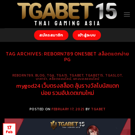
Skip
to
content
สมัครสมาชิก
เข้าสู่ระบบ
TAG ARCHIVES:
REBORN789 ONE5BET สล็อตแตกง่าย
PG
REBORN789
,
BLOG
,
TGA
,
TGA15
,
TGABET
,
TGABET15
,
TGASLOT
,
บาคาร่า
,
สล็อตออนไลน์
,
แทงบอลออนไลน์
mygod24 เว็บตรงสล็อต ลุ้นรางวัลโบนัสแตก
บ่อย รวมอัปเดตเกมใหม่
POSTED ON
FEBRUARY 17, 2025
BY
TGABET
17
Feb