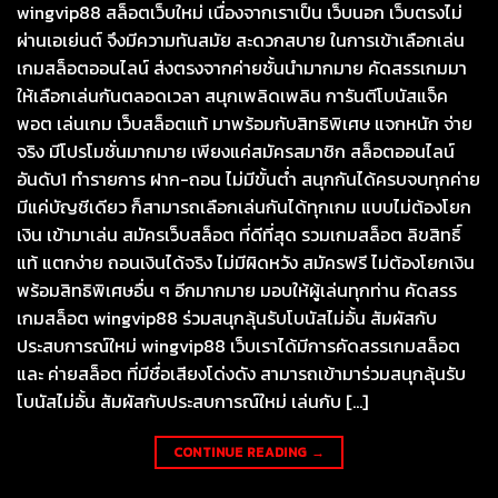
wingvip88 สล็อตเว็บใหม่ เนื่องจากเราเป็น เว็บนอก เว็บตรงไม่
ผ่านเอเย่นต์ จึงมีความทันสมัย สะดวกสบาย ในการเข้าเลือกเล่น
เกมสล็อตออนไลน์ ส่งตรงจากค่ายชั้นนำมากมาย คัดสรรเกมมา
ให้เลือกเล่นกันตลอดเวลา สนุกเพลิดเพลิน การันตีโบนัสแจ็ค
พอต เล่นเกม เว็บสล็อตแท้ มาพร้อมกับสิทธิพิเศษ แจกหนัก จ่าย
จริง มีโปรโมชั่นมากมาย เพียงแค่สมัครสมาชิก สล็อตออนไลน์
อันดับ1 ทำรายการ ฝาก-ถอน ไม่มีขั้นต่ำ สนุกกันได้ครบจบทุกค่าย
มีแค่บัญชีเดียว ก็สามารถเลือกเล่นกันได้ทุกเกม แบบไม่ต้องโยก
เงิน เข้ามาเล่น สมัครเว็บสล็อต ที่ดีที่สุด รวมเกมสล็อต ลิขสิทธิ์
แท้ แตกง่าย ถอนเงินได้จริง ไม่มีผิดหวัง สมัครฟรี ไม่ต้องโยกเงิน
พร้อมสิทธิพิเศษอื่น ๆ อีกมากมาย มอบให้ผู้เล่นทุกท่าน คัดสรร
เกมสล็อต wingvip88 ร่วมสนุกลุ้นรับโบนัสไม่อั้น สัมผัสกับ
ประสบการณ์ใหม่ wingvip88 เว็บเราได้มีการคัดสรรเกมสล็อต
และ ค่ายสล็อต ที่มีชื่อเสียงโด่งดัง สามารถเข้ามาร่วมสนุกลุ้นรับ
โบนัสไม่อั้น สัมผัสกับประสบการณ์ใหม่ เล่นกับ […]
CONTINUE READING
→