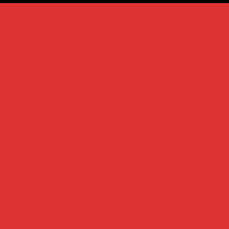
https://tga689z.com
https://tga689z.co
https://tga689z.xyz
https://rico689.com
https://g2g-cash.org
https://g2g-cash.co
https://pg15k.bet
https://pg15k.me
https://pg15k.xyz
https://pg15k.co
https://pg15k.net
https://pgbet15k.com
https://pg15k.bet
https://pg15k.me
https://pg15k.xyz
https://pg15k.co
https://tga1168.com/
https://tgabet.xyz/
http://tga789.com/
https://tga1168.net/
https://tga1168.top/
https://tga1168.life/
https://678xbet.net/
https://678xbet.co
https://ans-allstars.com/
https://rico168.net/
https://rico168.com/
https://one5bet.net/
https://one5bet.co/
https://tga199.com/
https://reborn789.net/
https://true-
walletslot.net
https://reborn789.me/
https://jazz55.net/
https://walletslottrue.com
https://true-walletslot.net
https://slot-freecredit.top
https://true-walletslot.com
https://jazz55.top/
https://jazz-55.co/
https://jazz-55.com/
https://jazz-55.net/
https://jazz55.co/
https://g2gbetvip888.com/
https://g2gbetwallet.com/
https://g2gbetwallet.net/
https://xn--82ca8bbo3nc4a9d.com/