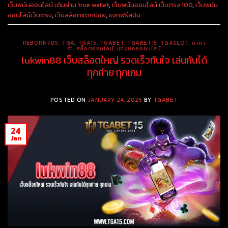
เว็บพนันออนไลน์ เติมผ่าน true wallet
,
เว็บพนันออนไลน์ เว็บตรง 100
,
เว็บพนัน
ออนไลน์เว็บตรง
,
เว็บสล็อตแตกบ่อย
,
แจกฟรีสปิน
REBORN789
,
TGA
,
TGA15
,
TGABET
,
TGABET15
,
TGASLOT
,
บาคา
ร่า
,
สล็อตออนไลน์
,
แทงบอลออนไลน์
lukwin88 เว็บสล็อตใหญ่ รวดเร็วทันใจ เล่นกันได้
ทุกค่าย ทุกเกม
POSTED ON
JANUARY 24, 2025
BY
TGABET
24
Jan