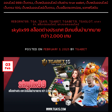
ออนไลน์ 888 เว็บตรง
,
เว็บพนันออนไลน์ เติมผ่าน true wallet
,
เว็บพนันออนไลน์
เว็บตรง 100
,
เว็บพนันออนไลน์เว็บตรง
,
เว็บสล็อตแตกบ่อย
,
แจกฟรีสปิน
REBORN789
,
TGA
,
TGA15
,
TGABET
,
TGABET15
,
TGASLOT
,
บาคา
ร่า
,
สล็อตออนไลน์
,
แทงบอลออนไลน์
skylix99 สล็อตต่างประเทศ มีเกมชั้นนำมากมาย
กว่า 2,000 เกม
POSTED ON
FEBRUARY 3, 2025
BY
TGABET
03
Feb