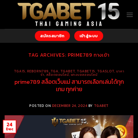
Skip
to
content
สมัครสมาชิก
เข้าสู่ระบบ
TAG ARCHIVES:
PRIME789 ทางเข้า
TGA15
,
REBORN789
,
TGA
,
TGABET
,
TGABET15
,
TGASLOT
,
บาคา
ร่า
,
สล็อตออนไลน์
,
แทงบอลออนไลน์
prime789 สล็อตเว็บแม่ สามารถเลือกเล่นได้ทุก
เกม ทุกค่าย
POSTED ON
DECEMBER 24, 2024
BY
TGABET
24
Dec