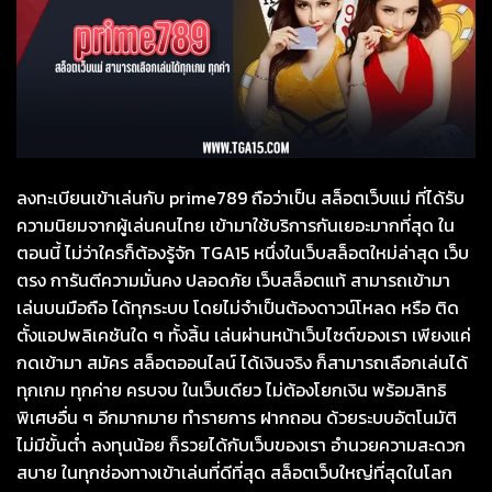
ลงทะเบียนเข้าเล่นกับ prime789 ถือว่าเป็น สล็อตเว็บแม่ ที่ได้รับ
ความนิยมจากผู้เล่นคนไทย เข้ามาใช้บริการกันเยอะมากที่สุด ใน
ตอนนี้ ไม่ว่าใครก็ต้องรู้จัก TGA15 หนึ่งในเว็บสล็อตใหม่ล่าสุด เว็บ
ตรง การันตีความมั่นคง ปลอดภัย เว็บสล็อตแท้ สามารถเข้ามา
เล่นบนมือถือ ได้ทุกระบบ โดยไม่จำเป็นต้องดาวน์โหลด หรือ ติด
ตั้งแอปพลิเคชันใด ๆ ทั้งสิ้น เล่นผ่านหน้าเว็บไซต์ของเรา เพียงแค่
กดเข้ามา สมัคร สล็อตออนไลน์ ได้เงินจริง ก็สามารถเลือกเล่นได้
ทุกเกม ทุกค่าย ครบจบ ในเว็บเดียว ไม่ต้องโยกเงิน พร้อมสิทธิ
พิเศษอื่น ๆ อีกมากมาย ทำรายการ ฝากถอน ด้วยระบบอัตโนมัติ
ไม่มีขั้นต่ำ ลงทุนน้อย ก็รวยได้กับเว็บของเรา อำนวยความสะดวก
สบาย ในทุกช่องทางเข้าเล่นที่ดีที่สุด สล็อตเว็บใหญ่ที่สุดในโลก