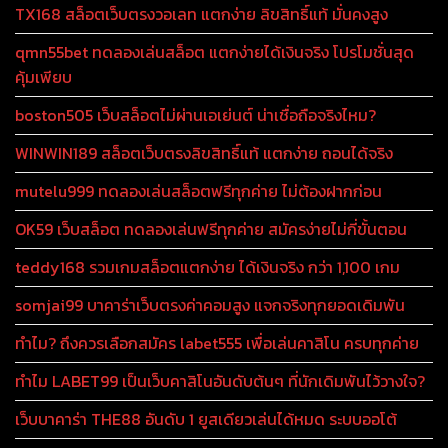
TX168 สล็อตเว็บตรงวอเลท แตกง่าย ลิขสิทธิ์แท้ มั่นคงสูง
qmn55bet ทดลองเล่นสล็อต แตกง่ายได้เงินจริง โปรโมชั่นสุด
คุ้มเพียบ
boston505 เว็บสล็อตไม่ผ่านเอเย่นต์ น่าเชื่อถือจริงไหม?
WINWIN189 สล็อตเว็บตรงลิขสิทธิ์แท้ แตกง่าย ถอนได้จริง
mutelu999 ทดลองเล่นสล็อตฟรีทุกค่าย ไม่ต้องฝากก่อน
OK59 เว็บสล็อต ทดลองเล่นฟรีทุกค่าย สมัครง่ายไม่กี่ขั้นตอน
teddy168 รวมเกมสล็อตแตกง่าย ได้เงินจริง กว่า 1,100 เกม
somjai99 บาคาร่าเว็บตรงค่าคอมสูง แจกจริงทุกยอดเดิมพัน
ทำไม? ถึงควรเลือกสมัคร labet555 เพื่อเล่นคาสิโน ครบทุกค่าย
ทำไม LABET99 เป็นเว็บคาสิโนอันดับต้นๆ ที่นักเดิมพันไว้วางใจ?
เว็บบาคาร่า THE88 อันดับ 1 ยูสเดียวเล่นได้หมด ระบบออโต้