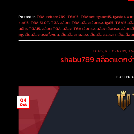
Posted in
TGA
,
reborn789
,
TGA15
,
TGAbet
,
tgabet15
,
tgaslot
,
บาคา
slot15
,
TGA SLOT
,
TGA สล็อต
,
TGA สล็อตเว็บตรง
,
tga15
,
TGA15 สล็
สมัคร TGA15
,
สล็อต TGA
,
สล็อต TGA เว็บตรง
,
สล็อตเว็บตรง
,
สล็อตเว
pg
,
เว็บสล็อตตรงทั้งหมด
,
เว็บสล็อตทดลอง
,
เว็บสล็อตวอเลท
,
เว็บสล็อตใ
TGA15
,
REBORN789
,
TG
shabu789 สล็อตแตกง่าย
POSTED 
04
Oct