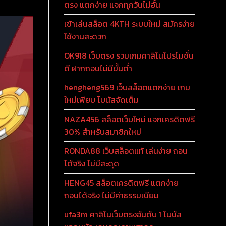
ตรง แตกง่าย แจกทุกวันไม่อั้น
เข้าเล่นสล็อต 4KTH ระบบใหม่ สมัครง่าย
ใช้งานสะดวก
OK918 เว็บตรง รวมเกมคาสิโนโปรโมชั่น
ดี ฝากถอนไม่มีขั้นต่ำ
hengheng569 เว็บสล็อตแตกง่าย เกม
ใหม่เพียบ โบนัสจัดเต็ม
NAZA456 สล็อตเว็บใหม่ แจกเครดิตฟรี
30% สำหรับสมาชิกใหม่
RONDA88 เว็บสล็อตแท้ เล่นง่าย ถอน
ได้จริง ไม่มีสะดุด
HENG45 สล็อตเครดิตฟรี แตกง่าย
ถอนได้จริง ไม่มีค่าธรรมเนียม
ufa3m คาสิโนเว็บตรงอันดับ 1 โบนัส