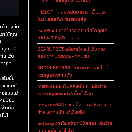
แจกหนัก เกมคุณภาพสากล
H1SLOT ทดลองเล่นบาคาร่า เว็บตรง
โปรโมชั่นเด็ด คืนยอดเสีย
รณ์การเล่น
lsm99bet คาสิโนวอเลท เล่นได้ทุกเกม
เราให้คุณ
ไม่ต้องมีบัญชีธนาคาร
บ
 ทุกคนมี
BEARUPBET สล็อตเว็บแม่ เว็บตรง
กัน เว็บ
100 ฝากน้อยถอนหลักแสน
ลาภที่
SNOOKBET888 เว็บบาคาร่าออนไลน์
รวมทุกค่ายเกมดัง
ปรโมชั่น
หลายและมี
marble888 เว็บสล็อตใหญ่ เล่นง่าย
ง่ายแบบไม่
รองรับทุกแพลตฟอร์มทั่วโลก
ความนิยม
ladyzeed88 รวมสล็อตต่างประเทศ ทุก
มพันมือ
ค่าย แตกหนัก ได้เงินจริง
 […]
beteasy24 เว็บสล็อตมีใบเซอร์ เล่นง่าย
ทุนน้อยก็ทำกำไรได้