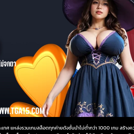
เทศ แหล่งรวมเกมสล็อตทุกค่ายดังชั้นนำไม่ต่ำกว่า 1000 เกม สร้างค