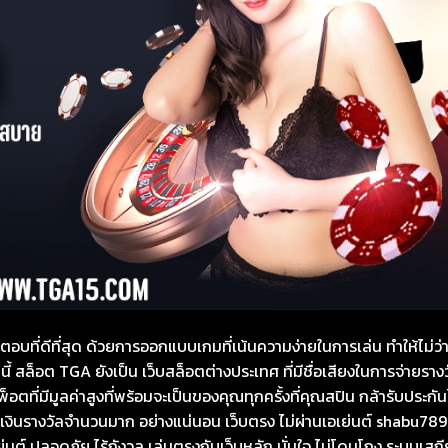
ตอบที่ดีที่สุด ด้วยการออกแบบเกมที่เน้นความง่ายในการเล่น ทำให้ไม่ว่
้ สล็อต TGA ยังเป็น เว็บสล็อตต่างประเทศ ที่มีชื่อเสียงในการจ่ายราง
ที่มีมูลค่าสูงที่พร้อมจะเป็นของคุณทุกครั้งที่คุณสปิน กล้ารับประกัน
ับเงินรางวัลจำนวนมาก อย่างแน่นอน เว็บตรง ไม่ผ่านเอเย่นต์ shabu789 
ต์ ปลอดภัย ไร้กังวล เล่นตรงกับเว็บหลัก มั่นใจ ไม่โดนโกง ระบบเสถีย