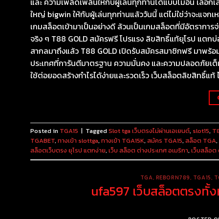
และ ความเพลิดเพลินให้กับผู้เล่นทุกท่านได้แบบไม่อั้น เลือกเ
ใหญ่ bigwin ให้กับผู้เล่นทุกท่านแล้ววันนี้ แต่ไม่ใช่ว่าจะแจ
เกมสล็อตเข้ามาเป็นอย่างดี ล้วนเป็นเกมสล็อตที่มีอัตราการจ
จริง ๆ T88 GOLD สมัครฟรี โปรแรง ลิขสิทธิ์แท้ยุโรป แตกบ
สากลมาถึงแล้ว T88 GOLD เปิดรับสมัครสมาชิกฟรี มาพร้อมโ
ประเทศที่การันตีมาตรฐาน ความมั่นคง และความปลอดภัยเต็มรู
ใช้ต่อยอดสร้างกำไรได้ง่ายและรวดเร็ว เว็บสล็อตลิขสิทธิ์แท้ 
Posted in
TGA15
|
Tagged
Slot tga เว็บตรงไม่ผ่านเอเยนต์
,
slot15
,
T
TGABET
,
ทางเข้า slottga
,
ทางเข้า TGA15K
,
สมัคร TGA15
,
สล็อต TGA
,
สล็อตเว็บตรง ยุโรป แตกง่าย
,
เว็บ สล็อต ต่างประเทศ อเมริกา
,
เว็บสล็อต 
TGA
,
REBORN789
,
TGA15
,
T
ufa597 เว็บสล็อตตรงทั้