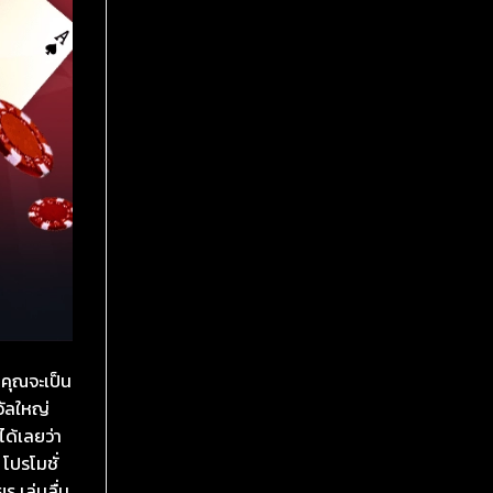
าคุณจะเป็น
วัลใหญ่
ได้เลยว่า
โปรโมชั่
ร เล่นลื่น