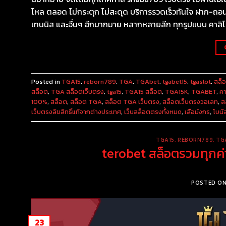
ไหล ตลอด ไม่กระตุก ไม่สะดุด บริการรวดเร็วทันใจ ฝาก-ถอน
เทนนิส และอื่นๆ อีกมากมาย หลากหลายลีก ทุกรูปแบบ คาสิโน
Posted in
TGA15
,
reborn789
,
TGA
,
TGAbet
,
tgabet15
,
tgaslot
,
สล็
สล็อต
,
TGA สล็อตเว็บตรง
,
tga15
,
TGA15 สล็อต
,
TGA15K
,
TGABET
,
คา
100%
,
สล็อต
,
สล็อต TGA
,
สล็อต TGA เว็บตรง
,
สล็อตเว็บตรงวอเลท
,
ส
เว็บตรงลิขสิทธิ์แท้จากต่างประเทศ
,
เว็บสล็อตตรงทั้งหมด
,
เสือมังกร
,
โบนั
TGA15
,
REBORN789
,
TG
terobet สล็อตรวมทุกค่า
POSTED O
23