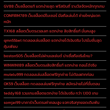
GV88 เว็บสล็อตแท้ แตกง่ายสุด ฟรีสปินถี่ รางวัลจัดหนักทุกเกม
CONFIRM789 เว็บสล็อตมีใบเซอร์ มือถือเล่นได้ ค่ายใหญ่แตก
หนัก
TX168 สล็อตเว็บตรงวอเลท แตกง่าย ลิขสิทธิ์แท้ มั่นคงสูง
qmn55bet ทดลองเล่นสล็อต แตกง่ายได้เงินจริง โปรโมชั่นสุด
คุ้มเพียบ
boston505 เว็บสล็อตไม่ผ่านเอเย่นต์ น่าเชื่อถือจริงไหม?
WINWIN189 สล็อตเว็บตรงลิขสิทธิ์แท้ แตกง่าย ถอนได้จริง
mutelu999 ทดลองเล่นสล็อตฟรีทุกค่าย ไม่ต้องฝากก่อน
OK59 เว็บสล็อต ทดลองเล่นฟรีทุกค่าย สมัครง่ายไม่กี่ขั้นตอน
teddy168 รวมเกมสล็อตแตกง่าย ได้เงินจริง กว่า 1,100 เกม
somjai99 บาคาร่าเว็บตรงค่าคอมสูง แจกจริงทุกยอดเดิมพัน