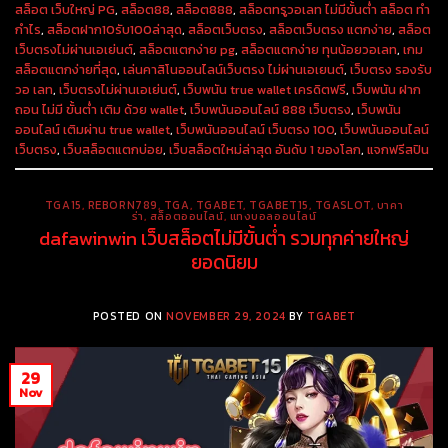
สล็อต เว็บใหญ่ PG
,
สล็อต88
,
สล็อต888
,
สล็อตทรูวอเลท ไม่มีขั้นต่ำ สล็อต ทำ
กำไร
,
สล็อตฝาก10รับ100ล่าสุด
,
สล็อตเว็บตรง
,
สล็อตเว็บตรง แตกง่าย
,
สล็อต
เว็บตรงไม่ผ่านเอเย่นต์
,
สล็อตแตกง่าย pg
,
สล็อตแตกง่าย ทุนน้อยวอเลท
,
เกม
สล็อตแตกง่ายที่สุด
,
เล่นคาสิโนออนไลน์เว็บตรง ไม่ผ่านเอเยนต์
,
เว็บตรง รองรับ
วอ เลท
,
เว็บตรงไม่ผ่านเอเย่นต์
,
เว็บพนัน true wallet เครดิตฟรี
,
เว็บพนัน ฝาก
ถอน ไม่มี ขั้นต่ำ เติม ด้วย wallet
,
เว็บพนันออนไลน์ 888 เว็บตรง
,
เว็บพนัน
ออนไลน์ เติมผ่าน true wallet
,
เว็บพนันออนไลน์ เว็บตรง 100
,
เว็บพนันออนไลน์
เว็บตรง
,
เว็บสล็อตแตกบ่อย
,
เว็บสล็อตใหม่ล่าสุด อันดับ 1 ของโลก
,
แจกฟรีสปิน
TGA15
,
REBORN789
,
TGA
,
TGABET
,
TGABET15
,
TGASLOT
,
บาคา
ร่า
,
สล็อตออนไลน์
,
แทงบอลออนไลน์
dafawinwin เว็บสล็อตไม่มีขั้นต่ำ รวมทุกค่ายใหญ่
ยอดนิยม
POSTED ON
NOVEMBER 29, 2024
BY
TGABET
29
Nov