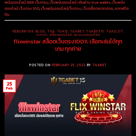
พนันออนไลน์ 888 เว็บตรง
,
เว็บพนันออนไลน์ เติมผ่าน true wallet
,
เว็บพนัน
ออนไลน์ เว็บตรง 100
,
เว็บพนันออนไลน์เว็บตรง
,
เว็บสล็อตแตกบ่อย
,
แจกฟรีส
ปิน
REBORN789
,
BLOG
,
TGA
,
TGA15
,
TGABET
,
TGABET15
,
TGASLOT
,
บาคาร่า
,
สล็อตออนไลน์
,
แทงบอลออนไลน์
flixwinstar สล็อตเว็บตรง100% เลือกเล่นได้ทุก
เกม ทุกค่าย
POSTED ON
FEBRUARY 25, 2025
BY
TGABET
25
Feb