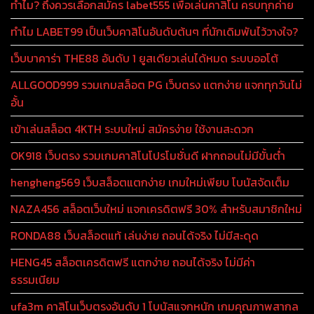
ทำไม? ถึงควรเลือกสมัคร labet555 เพื่อเล่นคาสิโน ครบทุกค่าย
ทำไม LABET99 เป็นเว็บคาสิโนอันดับต้นๆ ที่นักเดิมพันไว้วางใจ?
เว็บบาคาร่า THE88 อันดับ 1 ยูสเดียวเล่นได้หมด ระบบออโต้
ALLGOOD999 รวมเกมสล็อต PG เว็บตรง แตกง่าย แจกทุกวันไม่
อั้น
เข้าเล่นสล็อต 4KTH ระบบใหม่ สมัครง่าย ใช้งานสะดวก
OK918 เว็บตรง รวมเกมคาสิโนโปรโมชั่นดี ฝากถอนไม่มีขั้นต่ำ
hengheng569 เว็บสล็อตแตกง่าย เกมใหม่เพียบ โบนัสจัดเต็ม
NAZA456 สล็อตเว็บใหม่ แจกเครดิตฟรี 30% สำหรับสมาชิกใหม่
RONDA88 เว็บสล็อตแท้ เล่นง่าย ถอนได้จริง ไม่มีสะดุด
HENG45 สล็อตเครดิตฟรี แตกง่าย ถอนได้จริง ไม่มีค่า
ธรรมเนียม
ufa3m คาสิโนเว็บตรงอันดับ 1 โบนัสแจกหนัก เกมคุณภาพสากล