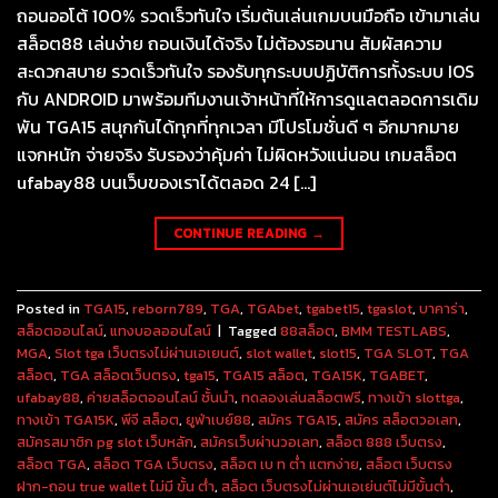
ถอนออโต้ 100% รวดเร็วทันใจ เริ่มต้นเล่นเกมบนมือถือ เข้ามาเล่น
สล็อต88 เล่นง่าย ถอนเงินได้จริง ไม่ต้องรอนาน สัมผัสความ
สะดวกสบาย รวดเร็วทันใจ รองรับทุกระบบปฏิบัติการทั้งระบบ IOS
กับ ANDROID มาพร้อมทีมงานเจ้าหน้าที่ให้การดูแลตลอดการเดิม
พัน TGA15 สนุกกันได้ทุกที่ทุกเวลา มีโปรโมชั่นดี ๆ อีกมากมาย
แจกหนัก จ่ายจริง รับรองว่าคุ้มค่า ไม่ผิดหวังแน่นอน เกมสล็อต
ufabay88 บนเว็บของเราได้ตลอด 24 […]
CONTINUE READING
→
Posted in
TGA15
,
reborn789
,
TGA
,
TGAbet
,
tgabet15
,
tgaslot
,
บาคาร่า
,
สล็อตออนไลน์
,
แทงบอลออนไลน์
|
Tagged
88สล็อต
,
BMM TESTLABS
,
MGA
,
Slot tga เว็บตรงไม่ผ่านเอเยนต์
,
slot wallet
,
slot15
,
TGA SLOT
,
TGA
สล็อต
,
TGA สล็อตเว็บตรง
,
tga15
,
TGA15 สล็อต
,
TGA15K
,
TGABET
,
ufabay88
,
ค่ายสล็อตออนไลน์ ชั้นนำ
,
ทดลองเล่นสล็อตฟรี
,
ทางเข้า slottga
,
ทางเข้า TGA15K
,
พีจี สล็อต
,
ยูฟ่าเบย์88
,
สมัคร TGA15
,
สมัคร สล็อตวอเลท
,
สมัครสมาชิก pg slot เว็บหลัก
,
สมัครเว็บผ่านวอเลท
,
สล็อต 888 เว็บตรง
,
สล็อต TGA
,
สล็อต TGA เว็บตรง
,
สล็อต เบ ท ต่ำ แตกง่าย
,
สล็อต เว็บตรง
ฝาก-ถอน true wallet ไม่มี ขั้น ต่ํา
,
สล็อต เว็บตรงไม่ผ่านเอเย่นต์ไม่มีขั้นต่ำ
,