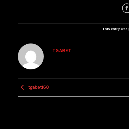
This entry was
TGABET
tgabet168