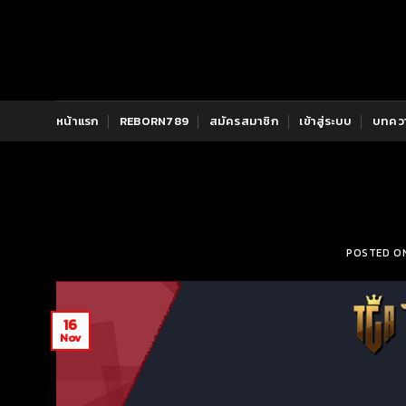
Skip
to
content
หน้าแรก
REBORN789
สมัครสมาชิก
เข้าสู่ระบบ
บทคว
POSTED O
16
Nov