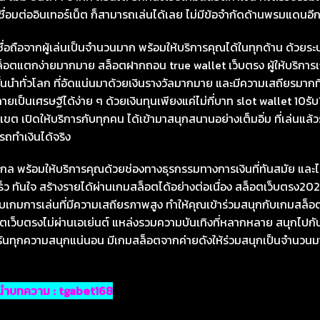
ชื่อมต่ออินเทอร์เน็ต ก็สามารถเล่นได้เลย ไม่มีข้อจำกัดด้านพรมแดนอี
ื่อถือจากผู้เล่นเป็นจำนวนมาก พร้อมให้บริการคุณได้ในทุกด้าน ด้วยระบ
็อตแตกง่ายมากมาย สล็อตฝากถอน true wallet เว็บตรง ผู้ให้บริการ
้นนำทั่วโลก ที่อัดแน่นมาด้วยเงินรางวัลมากมาย และมีความเสถียรมากที่ส
ลายเป็นเศรษฐีได้ง่าย ๆ ด้วยเงินทุนเพียงแค่ไม่กี่บาท slot wallet 10รั
บเขต เปิดให้บริการกับทุกคน ได้เข้ามาสนุกสนานอย่างเต็มอิ่ม ที่เล่นแล้
รถทำเงินได้จริง
ากล พร้อมให้บริการคุณด้วยช่องทางธุรกรรมทางการเงินที่ทันสมัย และไ
ร็ว ทันใจ สร้างรายได้ผ่านเกมสล็อตได้อย่างต่อเนื่อง สล็อตเว็บตรง2023 
บเกมการเล่นที่มีความเสถียรภาพสูง ทำให้คุณเข้าร่วมสนุกกับเกมสล็อต
สล็อตเว็บตรงไม่ผ่านเอเย่นต์ แหล่งรวมความบันเทิงที่หลากหลาย สนุกไปก
ครันทุกความสนุกแน่นอน มีเกมสล็อตจากค่ายดังให้ร่วมสนุกเป็นจำนวนมา
นำบทความ :
tgabet168