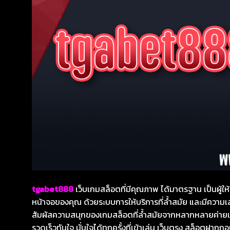
tgabet888
เว็บเกมสล็อตที่มีคุณภาพ ได้มาตรฐาน เป็นผู้ใ
หน้าจอของคุณ ด้วยระบบการให้บริการที่ล้ำสมัย และมีความเสถ
สัมผัสความสนุกของเกมสล็อตที่ล้ำสมัยจากหลากหลายค่ายเกมด
รวดเร็วทันใจ มั่นใจได้ทุกครั้งที่เข้าเล่น เว็บตรง สล็อตฝากถอ