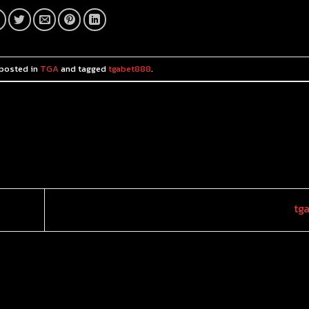
 posted in
TGA
and tagged
tgabet888
.
tg