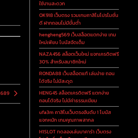
ใช้งานสะดวก
OK918 เว็บตรง รวมเกมคาสิโนโปรโมชั่น
ดี ฝากถอนไม่มีขั้นต่ำ
hengheng569 เว็บสล็อตแตกง่าย เกม
ใหม่เพียบ โบนัสจัดเต็ม
NAZA456 สล็อตเว็บใหม่ แจกเครดิตฟรี
30% สำหรับสมาชิกใหม่
RONDA88 เว็บสล็อตแท้ เล่นง่าย ถอน
ได้จริง ไม่มีสะดุด
HENG45 สล็อตเครดิตฟรี แตกง่าย
a689
ถอนได้จริง ไม่มีค่าธรรมเนียม
ufa3m คาสิโนเว็บตรงอันดับ 1 โบนัส
แจกหนัก เกมคุณภาพสากล
H1SLOT ทดลองเล่นบาคาร่า เว็บตรง