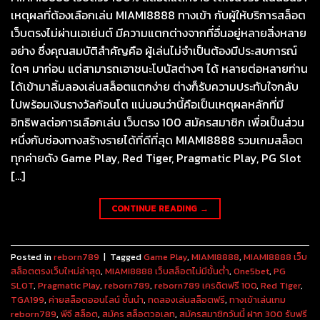
เหตุผลที่ต้องเลือกเล่น MIAMI8888 ทางเข้า กับผู้ให้บริการสล็อต
เว็บตรงไม่ผ่านเอเย่นต์ มีความแตกต่างจากที่อื่นอยู่หลายสิ่งหลาย
อย่าง ซึ่งคุณสมบัติสำคัญคือ ผู้เล่นไม่จำเป็นต้องมีประสบการณ์
ใดๆ มาก่อน แต่สามารถเอาชนะโบนัสต่างๆ ได้ หลายต่อหลายท่าน
ได้เข้ามาลิ้มลองเล่นสล็อตแตกง่าย ต่างก็รับความประทับใจกลับ
ไปพร้อมเงินรางวัลก้อนโต แน่นอนว่านี้คือเป็นเหตุผลหลักที่มี
อิทธิพลต่อการเลือกเล่น เว็บตรง 100 สมัครสมาชิก เพื่อเป็นส่วน
หนึ่งกับช่องทางสร้างรายได้ที่ดีที่สุด MIAMI8888 รวมเกมสล็อต
ทุกค่ายดัง Game Play, Red Tiger, Pragmatic Play, PG Slot
[…]
CONTINUE READING
→
Posted in
reborn789
|
Tagged
Game Play
,
MIAMI8888
,
MIAMI8888 เว็บ
สล็อตตรงเว็บใหม่ล่าสุด
,
MIAMI8888 เว็บสล็อตไม่มีขั้นต่ำ
,
One5bet
,
PG
SLOT
,
Pragmatic Play
,
reborn789
,
reborn789 เครดิตฟรี 100
,
Red Tiger
,
TGA199
,
ค่ายสล็อตออนไลน์ ชั้นนำ
,
ทดลองเล่นสล็อตฟรี
,
ทางเข้าเล่นเกม
reborn789
,
พีจี สล็อต
,
สมัคร สล็อตวอเลท
,
สมัครสมาชิกวันนี้ ฝาก 300 รับฟรี