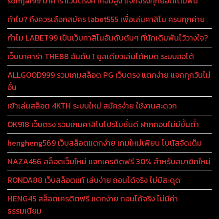
somjai99 บาคาร่าเว็บตรงค่าคอมสูง แจกจริงทุกยอดเดิมพัน
ทำไม? ถึงควรเลือกสมัคร labet555 เพื่อเล่นคาสิโน ครบทุกค่าย
ทำไม LABET99 เป็นเว็บคาสิโนอันดับต้นๆ ที่นักเดิมพันไว้วางใจ?
เว็บบาคาร่า THE88 อันดับ 1 ยูสเดียวเล่นได้หมด ระบบออโต้
ALLGOOD999 รวมเกมสล็อต PG เว็บตรง แตกง่าย แจกทุกวันไม่
อั้น
เข้าเล่นสล็อต 4KTH ระบบใหม่ สมัครง่าย ใช้งานสะดวก
OK918 เว็บตรง รวมเกมคาสิโนโปรโมชั่นดี ฝากถอนไม่มีขั้นต่ำ
hengheng569 เว็บสล็อตแตกง่าย เกมใหม่เพียบ โบนัสจัดเต็ม
NAZA456 สล็อตเว็บใหม่ แจกเครดิตฟรี 30% สำหรับสมาชิกใหม่
RONDA88 เว็บสล็อตแท้ เล่นง่าย ถอนได้จริง ไม่มีสะดุด
HENG45 สล็อตเครดิตฟรี แตกง่าย ถอนได้จริง ไม่มีค่า
ธรรมเนียม