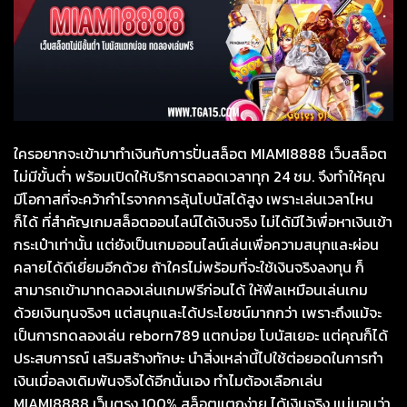
ใครอยากจะเข้ามาทำเงินกับการปั่นสล็อต MIAMI8888 เว็บสล็อต
ไม่มีขั้นต่ำ พร้อมเปิดให้บริการตลอดเวลาทุก 24 ชม. จึงทำให้คุณ
มีโอกาสที่จะคว้ากำไรจากการลุ้นโบนัสได้สูง เพราะเล่นเวลาไหน
ก็ได้ ที่สำคัญเกมสล็อตออนไลน์ได้เงินจริง ไม่ได้มีไว้เพื่อหาเงินเข้า
กระเป๋าเท่านั้น แต่ยังเป็นเกมออนไลน์เล่นเพื่อความสนุกและผ่อน
คลายได้ดีเยี่ยมอีกด้วย ถ้าใครไม่พร้อมที่จะใช้เงินจริงลงทุน ก็
สามารถเข้ามาทดลองเล่นเกมฟรีก่อนได้ ให้ฟีลเหมือนเล่นเกม
ด้วยเงินทุนจริงๆ แต่สนุกและได้ประโยชน์มากกว่า เพราะถึงแม้จะ
เป็นการทดลองเล่น reborn789 แตกบ่อย โบนัสเยอะ แต่คุณก็ได้
ประสบการณ์ เสริมสร้างทักษะ นำสิ่งเหล่านี้ไปใช้ต่อยอดในการทำ
เงินเมื่อลงเดิมพันจริงได้อีกนั่นเอง ทำไมต้องเลือกเล่น
MIAMI8888 เว็บตรง 100% สล็อตแตกง่าย ได้เงินจริง แน่นอนว่า