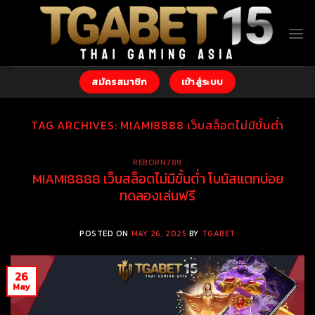
Skip
to
content
สมัครสมาชิก
เข้าสู่ระบบ
TAG ARCHIVES:
MIAMI8888 เว็บสล็อตไม่มีขั้นต่ำ
REBORN789
MIAMI8888 เว็บสล็อตไม่มีขั้นต่ำ โบนัสแตกบ่อย
ทดลองเล่นฟรี
POSTED ON
MAY 26, 2025
BY
TGABET
26
May