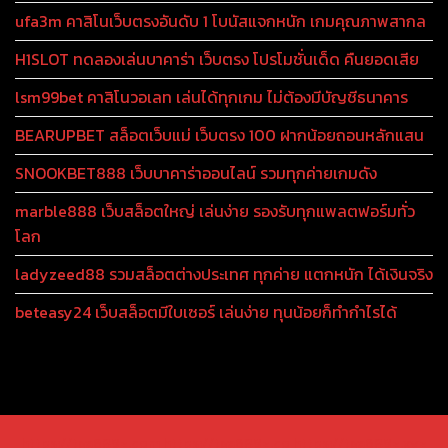
ufa3m คาสิโนเว็บตรงอันดับ 1 โบนัสแจกหนัก เกมคุณภาพสากล
H1SLOT ทดลองเล่นบาคาร่า เว็บตรง โปรโมชั่นเด็ด คืนยอดเสีย
lsm99bet คาสิโนวอเลท เล่นได้ทุกเกม ไม่ต้องมีบัญชีธนาคาร
BEARUPBET สล็อตเว็บแม่ เว็บตรง 100 ฝากน้อยถอนหลักแสน
SNOOKBET888 เว็บบาคาร่าออนไลน์ รวมทุกค่ายเกมดัง
marble888 เว็บสล็อตใหญ่ เล่นง่าย รองรับทุกแพลตฟอร์มทั่ว
โลก
ladyzeed88 รวมสล็อตต่างประเทศ ทุกค่าย แตกหนัก ได้เงินจริง
beteasy24 เว็บสล็อตมีใบเซอร์ เล่นง่าย ทุนน้อยก็ทำกำไรได้
https://tga689z.com
https://tga689z.co
https://tga689z.xyz