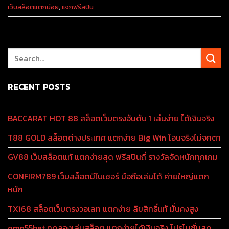
เว็บสล็อตแตกบ่อย
,
แจกฟรีสปิน
RECENT POSTS
BACCARAT HOT 88 สล็อตเว็บตรงอันดับ 1 เล่นง่าย ได้เงินจริง
T88 GOLD สล็อตต่างประเทศ แตกง่าย Big Win โอนจริงไม่จกตา
GV88 เว็บสล็อตแท้ แตกง่ายสุด ฟรีสปินถี่ รางวัลจัดหนักทุกเกม
CONFIRM789 เว็บสล็อตมีใบเซอร์ มือถือเล่นได้ ค่ายใหญ่แตก
หนัก
TX168 สล็อตเว็บตรงวอเลท แตกง่าย ลิขสิทธิ์แท้ มั่นคงสูง
qmn55bet ทดลองเล่นสล็อต แตกง่ายได้เงินจริง โปรโมชั่นสุด