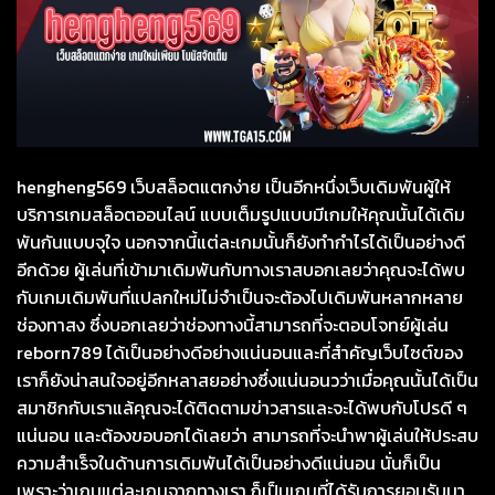
hengheng569 เว็บสล็อตแตกง่าย เป็นอีกหนึ่งเว็บเดิมพันผู้ให้
บริการเกมสล็อตออนไลน์ แบบเต็มรูปแบบมีเกมให้คุณนั้นได้เดิม
พันกันแบบจุใจ นอกจากนี้แต่ละเกมนั้นก็ยังทำกำไรได้เป็นอย่างดี
อีกด้วย ผู้เล่นที่เข้ามาเดิมพันกับทางเราสบอกเลยว่าคุณจะได้พบ
กับเกมเดิมพันที่แปลกใหม่ไม่จำเป็นจะต้องไปเดิมพันหลากหลาย
ช่องทาสง ซึ่งบอกเลยว่าช่องทางนี้สามารถที่จะตอบโจทย์ผู้เล่น
reborn789 ได้เป็นอย่างดีอย่างแน่นอนและที่สำคัญเว็บไซต์ของ
เราก็ยังน่าสนใจอยู่อีกหลาสยอย่างซึ่งแน่นอนวว่าเมื่อคุณนั้นได้เป็น
สมาชิกกับเราแล้คุณจะได้ติดตามข่าวสารและจะได้พบกับโปรดี ๆ
แน่นอน และต้องขอบอกได้เลยว่า สามารถที่จะนำพาผู้เล่นให้ประสบ
ความสำเร็จในด้านการเดิมพันได้เป็นอย่างดีแน่นอน นั่นก็เป็น
เพราะว่าเกมแต่ละเกมจากทางเรา ก็เป็นเกมที่ได้รับการยอมรับมา