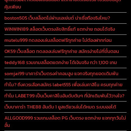
คุ้มเพียบ
boston505 เว็บสล็อตไม่ผ่านเอเย่นต์ น่าเชื่อถือจริงไหม?
WINWIN189 สล็อตเว็บตรงลิขสิทธิ์แท้ แตกง่าย ถอนได้จริง
mutelu999 ทดลองเล่นสล็อตฟรีทุกค่าย ไม่ต้องฝากก่อน
OK59 เว็บสล็อต ทดลองเล่นฟรีทุกค่าย สมัครง่ายไม่กี่ขั้นตอน
teddy168 รวมเกมสล็อตแตกง่าย ได้เงินจริง กว่า 1,100 เกม
somjai99 บาคาร่าเว็บตรงค่าคอมสูง แจกจริงทุกยอดเดิมพัน
ทำไม? ถึงควรเลือกสมัคร labet555 เพื่อเล่นคาสิโน ครบทุกค่าย
ทำไม LABET99 เป็นเว็บคาสิโนอันดับต้นๆ ที่นักเดิมพันไว้วางใจ?
เว็บบาคาร่า THE88 อันดับ 1 ยูสเดียวเล่นได้หมด ระบบออโต้
ALLGOOD999 รวมเกมสล็อต PG เว็บตรง แตกง่าย แจกทุกวันไม่
อั้น