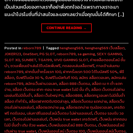
เป็นส่วนหนึ่งของทางเราก็อย่าพึ่งตกใจอะไรเพราะทางเราจะมา
แนะนำโปรโมชั่นที่น่าสนใจและบอกเลยว่าเมื่อคุณนั้นได้ศึกษา […]
CONTINUE READING
→
Posted in
reborn789
|
Tagged
hengheng569
,
hengheng569 เว็บสล็อต
,
JOKER123
,
One5bet
,
PG SLOT
,
reborn789
,
sa gaming
,
SEXY GAMING
,
SLOT XO
,
SUNBET
,
TGA199
,
VIVO GAMING SLOT
,
ค่ายสล็อตออนไลน์ ชั้น
นำ
,
ชวนเพื่อนเข้าเล่นได้โบนัสเพิ่มฟรี
,
ทดลองเล่นสล็อตฟรี
,
ทางเข้าเล่นเกม
reborn789
,
ฝากขั้นต่ำครั้งแรก 100
,
ฝากครั้งแรก 500 ได้โบนัสฟรี 50%
,
พีจี
สล็อต
,
รับฟรีโบนัส 30 %
,
รับฟรีโบนัสทันที 100
,
สมัคร สล็อตวอเลท
,
สมัครเล่น
reborn789
,
สมัครเว็บผ่านวอเลท
,
สล็อต 888 เว็บตรง
,
สล็อต เบ ท ต่ำ แตก
ง่าย
,
สล็อต เว็บตรง ฝาก-ถอน true wallet ไม่มี ขั้น ต่ํา
,
สล็อต เว็บตรงไม่ผ่าน
เอเย่นต์ไม่มีขั้นต่ำ
,
สล็อต เว็บใหญ่ PG
,
สล็อต888
,
สล็อตทรูวอเลท ไม่มีขั้นต่ำ
สล็อต ทำกำไร
,
สล็อตฝาก10รับ100ล่าสุด
,
สล็อตเว็บตรง แตกง่าย
,
สล็อตเว็บ
ตรงไม่ผ่านเอเย่นต์
,
สล็อตแตกง่าย pg
,
สล็อตแตกง่าย ทุนน้อยวอเลท
,
เครดิต
ฟรี กดรับเอง
,
เล่นคาสิโนออนไลน์เว็บตรง ไม่ผ่านเอเยนต์
,
เว็บตรง รองรับ วอ
เลท
,
เว็บตรงไม่ผ่านเอเย่นต์
,
เว็บพนัน true wallet เครดิตฟรี
,
เว็บพนัน ฝากถอน
ไม่มี ขั้นต่ำ เติม ด้วย wallet
,
เว็บพนันออนไลน์ 888 เว็บตรง
,
เว็บพนันออนไลน์
เติมผ่าน true wallet
,
เว็บพนันออนไลน์ เว็บตรง 100
,
เว็บพนันออนไลน์เว็บตรง
,