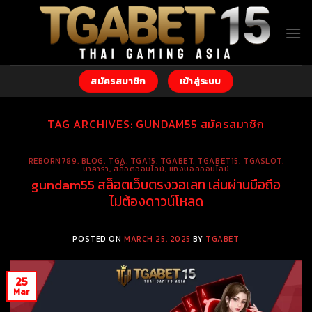
Skip
to
content
สมัครสมาชิก
เข้าสู่ระบบ
TAG ARCHIVES:
GUNDAM55 สมัครสมาชิก
REBORN789
,
BLOG
,
TGA
,
TGA15
,
TGABET
,
TGABET15
,
TGASLOT
,
บาคาร่า
,
สล็อตออนไลน์
,
แทงบอลออนไลน์
gundam55 สล็อตเว็บตรงวอเลท เล่นผ่านมือถือ
ไม่ต้องดาวน์โหลด
POSTED ON
MARCH 25, 2025
BY
TGABET
25
Mar