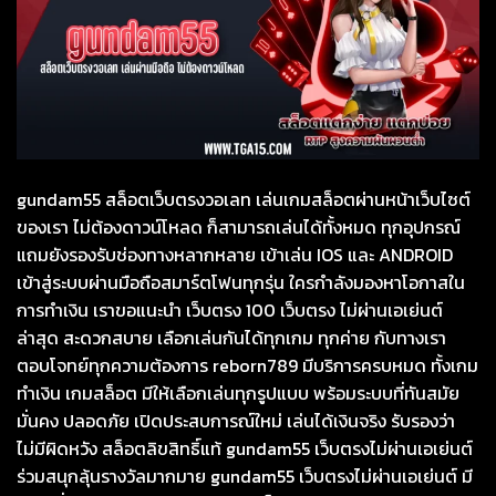
gundam55 สล็อตเว็บตรงวอเลท เล่นเกมสล็อตผ่านหน้าเว็บไซต์
ของเรา ไม่ต้องดาวน์โหลด ก็สามารถเล่นได้ทั้งหมด ทุกอุปกรณ์
แถมยังรองรับช่องทางหลากหลาย เข้าเล่น IOS และ ANDROID
เข้าสู่ระบบผ่านมือถือสมาร์ตโฟนทุกรุ่น ใครกำลังมองหาโอกาสใน
การทำเงิน เราขอแนะนำ เว็บตรง 100 เว็บตรง ไม่ผ่านเอเย่นต์
ล่าสุด สะดวกสบาย เลือกเล่นกันได้ทุกเกม ทุกค่าย กับทางเรา
ตอบโจทย์ทุกความต้องการ reborn789 มีบริการครบหมด ทั้งเกม
ทำเงิน เกมสล็อต มีให้เลือกเล่นทุกรูปแบบ พร้อมระบบที่ทันสมัย
มั่นคง ปลอดภัย เปิดประสบการณ์ใหม่ เล่นได้เงินจริง รับรองว่า
ไม่มีผิดหวัง สล็อตลิขสิทธิ์แท้ gundam55 เว็บตรงไม่ผ่านเอเย่นต์
ร่วมสนุกลุ้นรางวัลมากมาย gundam55 เว็บตรงไม่ผ่านเอเย่นต์ มี