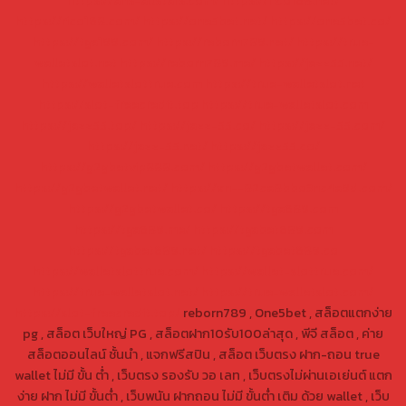
https://ans-allstars.com/
https://rico168.net/
https://rico168.com/
https://one5bet.net/
https://one5bet.co/
https://tga199.com/
https://reborn789.net/
https://true-
walletslot.net
https://reborn789.me/
https://jazz55.net/
https://walletslottrue.com
https://true-walletslot.net
https://slot-freecredit.top
https://true-walletslot.com
https://jazz55.top/
https://jazz-55.co/
https://jazz-55.com/
https://jazz-55.net/
https://jazz55.co/
https://g2gbetvip888.com/
https://g2gbetwallet.com/
https://g2gbetwallet.net/
https://xn--82ca8bbo3nc4a9d.com/
https://g2gbetwallet.co/
https://tga689.com
https://tga689.me/
https://tgabet689.com
https://tgabet689.net/
https://tgabet689.co
https://walletslottrue.com/
https://wallet-slottrue.com/
https://true-walletslot.net/
https://true-walletslot.com/
https://slot-freecredit.top/
reborn789 , One5bet , สล็อตแตกง่าย
pg , สล็อต เว็บใหญ่ PG , สล็อตฝาก10รับ100ล่าสุด , พีจี สล็อต , ค่าย
สล็อตออนไลน์ ชั้นนำ , แจกฟรีสปิน , สล็อต เว็บตรง ฝาก-ถอน true
wallet ไม่มี ขั้น ต่ํา , เว็บตรง รองรับ วอ เลท , เว็บตรงไม่ผ่านเอเย่นต์ แตก
ง่าย ฝาก ไม่มี ขั้นต่ำ , เว็บพนัน ฝากถอน ไม่มี ขั้นต่ำ เติม ด้วย wallet , เว็บ