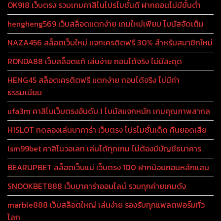
OK918 เว็บตรง รวมเกมคาสิโนโปรโมชั่นดี ฝากถอนไม่มีขั้นต่ำ
hengheng569 เว็บสล็อตแตกง่าย เกมใหม่เพียบ โบนัสจัดเต็ม
NAZA456 สล็อตเว็บใหม่ แจกเครดิตฟรี 30% สำหรับสมาชิกใหม่
RONDA88 เว็บสล็อตแท้ เล่นง่าย ถอนได้จริง ไม่มีสะดุด
HENG45 สล็อตเครดิตฟรี แตกง่าย ถอนได้จริง ไม่มีค่า
ธรรมเนียม
ufa3m คาสิโนเว็บตรงอันดับ 1 โบนัสแจกหนัก เกมคุณภาพสากล
H1SLOT ทดลองเล่นบาคาร่า เว็บตรง โปรโมชั่นเด็ด คืนยอดเสีย
lsm99bet คาสิโนวอเลท เล่นได้ทุกเกม ไม่ต้องมีบัญชีธนาคาร
BEARUPBET สล็อตเว็บแม่ เว็บตรง 100 ฝากน้อยถอนหลักแสน
SNOOKBET888 เว็บบาคาร่าออนไลน์ รวมทุกค่ายเกมดัง
marble888 เว็บสล็อตใหญ่ เล่นง่าย รองรับทุกแพลตฟอร์มทั่ว
โลก