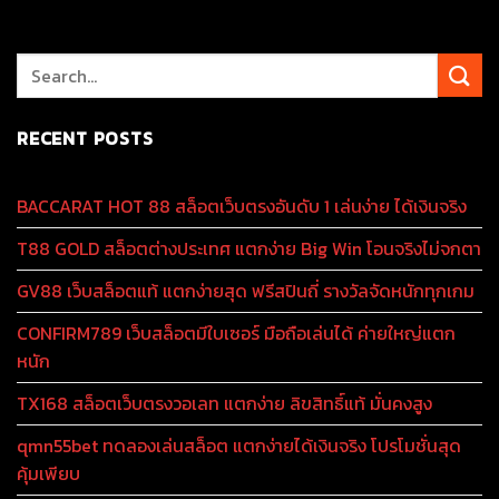
RECENT POSTS
BACCARAT HOT 88 สล็อตเว็บตรงอันดับ 1 เล่นง่าย ได้เงินจริง
T88 GOLD สล็อตต่างประเทศ แตกง่าย Big Win โอนจริงไม่จกตา
GV88 เว็บสล็อตแท้ แตกง่ายสุด ฟรีสปินถี่ รางวัลจัดหนักทุกเกม
CONFIRM789 เว็บสล็อตมีใบเซอร์ มือถือเล่นได้ ค่ายใหญ่แตก
หนัก
TX168 สล็อตเว็บตรงวอเลท แตกง่าย ลิขสิทธิ์แท้ มั่นคงสูง
qmn55bet ทดลองเล่นสล็อต แตกง่ายได้เงินจริง โปรโมชั่นสุด
คุ้มเพียบ