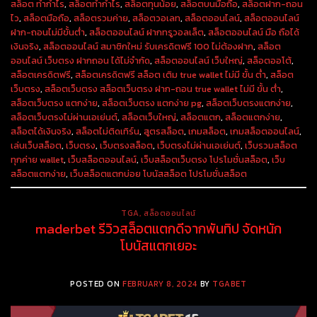
สล็อต ทำกำไร
,
สล็อตทำกำไร
,
สล็อตทุนน้อย
,
สล็อตบนมือถือ
,
สล็อตฝาก-ถอน
ไว
,
สล็อตมือถือ
,
สล็อตรวมค่าย
,
สล็อตวอเลท
,
สล็อตออนไลน์
,
สล็อตออนไลน์
ฝาก-ถอนไม่มีขั้นต่ํา
,
สล็อตออนไลน์ ฝากทรูวอลเล็ต
,
สล็อตออนไลน์ มือ ถือได้
เงินจริง
,
สล็อตออนไลน์ สมาชิกใหม่ รับเครดิตฟรี 100 ไม่ต้องฝาก
,
สล็อต
ออนไลน์ เว็บตรง ฝากถอน ได้ไม่จำกัด
,
สล็อตออนไลน์ เว็บใหญ่
,
สล็อตออโต้
,
สล็อตเครดิตฟรี
,
สล็อตเครดิตฟรี สล็อต เติม true wallet ไม่มี ขั้น ต่ำ
,
สล็อต
เว็บตรง
,
สล็อตเว็บตรง สล็อตเว็บตรง ฝาก-ถอน true wallet ไม่มี ขั้น ต่ํา
,
สล็อตเว็บตรง แตกง่าย
,
สล็อตเว็บตรง แตกง่าย pg
,
สล็อตเว็บตรงแตกง่าย
,
สล็อตเว็บตรงไม่ผ่านเอเย่นต์
,
สล็อตเว็บใหญ่
,
สล็อตแตก
,
สล็อตแตกง่าย
,
สล็อตได้เงินจริง
,
สล็อตไม่ติดเทิร์น
,
สูตรสล็อต
,
เกมสล็อต
,
เกมสล็อตออนไลน์
,
เล่นเว็บสล็อต
,
เว็บตรง
,
เว็บตรงสล็อต
,
เว็บตรงไม่ผ่านเอเย่นต์
,
เว็บรวมสล็อต
ทุกค่าย wallet
,
เว็บสล็อตออนไลน์
,
เว็บสล็อตเว็บตรง โปรโมชั่นสล็อต
,
เว็บ
สล็อตแตกง่าย
,
เว็บสล็อตแตกบ่อย โบนัสสล็อต โปรโมชั่นสล็อต
TGA
,
สล็อตออนไลน์
maderbet รีวิวสล็อตแตกดีจากพันทิป จัดหนัก
โบนัสแตกเยอะ
POSTED ON
FEBRUARY 8, 2024
BY
TGABET