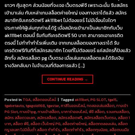
ยาวๆ คุ้มสุดๆ ส่วนน้อยที่จะเจอ เว็บตรงพีจี เพราะฉะนั้น รีบสมัคร
เข้ามาเล่น กับเหล่าเกมสล็อตค่ายใหญ่ ของทางเราได้แล้ว สมัคร
สมาชิกรับเครดิตฟรี ak111bet ไม่ต้องแชร์ ไม่มีเงื่อนไขใดๆ
ประกาศให้ผู้เล่นทุกท่านได้รู้ เมื่อสมัครเข้ามาเป็นสมาชิกกับเว็บ
ak111bet ตอนนี้ รับทันทีเครดิตฟรี 50 บาท สามารถเอาเครดิต
ตรงนี้ ไปทำทำกำไรเพิ่มเติม จากเกมสล็อตของทางเราได้ รับ
เครดิตฟรีทันทีที่สมัครสมาชิก โดยที่ไม่ต้องแชร์ แค่สมัครก็ปังแล้ว
อีกทั้ง สมัครสล็อต pg เว็บตรง เมื่อเล่นเกมสล็อตและได้รับเงิน
รางวัลกลับมา ในจำนวนที่ต้องการแล้ว […]
CONTINUE READING
→
Posted in
TGA
,
สล็อตออนไลน์
|
Tagged
ak111bet
,
PG SLOT
,
tga15
,
tgabetauto
,
tgagold168
,
tgastar
,
คาสิโนออนไลน์
,
ทดลองเล่นสล็อต
,
ทางเข้า
PG Slot
,
ทางเข้าpg
,
ทางเข้าสล็อต
,
บาคาร่าออนไลน์
,
พีจี สล็อต
,
รวมเกมสล็อต
,
สมัคร สล็อตวอเลท
,
สมัครสล็อต
,
สมัครสล็อตฟรี
,
สมัครสล็อตเว็บตรง
,
สล็อต 1
บาท
,
สล็อต พีจี
,
สล็อต เว็บใหญ่ PG
,
สล็อตค่ายใหญ่
,
สล็อตทดลองเล่น
,
สล็อต
ทรูวอเลท ไม่มีขั้นต่ำ สล็อต ทำกำไร
,
สล็อตทำกำไร
,
สล็อตทุนน้อย
,
สล็อตบนมือ