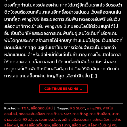
ตรงที่ทุกท่านไม่ควรปล่อยผ่าน หากได้มารู้จักเว็บเราแล้ว รับรองว่า
ติดใจจนต้องวนกลับมาเล่นอีกครั้งอย่างแน่นอน เว็บสล็อตคนเล่น
มากที่สุด wing789 อิสระของการเดิมพัน ทดลองเล่นฟรี เล่นเว็บ
สล็อตมาที่ทางเข้าเล่น wing789 มีเกมออนไลน์ให้ร่วมสนุกได้ไม่
อั้น เป็นเว็บที่ให้อิสระของการเดิมพันกับผู้เล่นได้เต็มที่ เลือกเดิม
พันได้ทุกประเภท สร้างรายได้ให้กับทุกท่านแบบไม่รู้จบ เว็บสล็อตที่
มีคนเล่นมากที่สุด มีผู้เล่นเข้าใช้บริการต่อวันจำนวนไม่น้อยกว่า
หลักแสนคน สำหรับมือใหม่ที่ยังเล่นไม่ชำนาญ ทางเว็บเปิดโอกาส
ให้ ทดลองเล่น สล็อตวอเลท ได้ก่อนที่จะตัดสินใจสมัคร จำลอง
เหตุการณ์เดิมพันที่เหมือนจริงที่สุด ไม่ต้องใช้เงินสักบาทเดียวใน
การเล่น เกมสล็อตค่าย ใหญ่ที่สุด เลือกได้ไม่อั้น […]
CONTINUE READING
→
Posted in
TGA
,
สล็อตออนไลน์
|
Tagged
PG SLOT
,
wing789
,
คาสิโน
ออนไลน์
,
ทดลองเล่นสล็อต
,
ทางเข้า PG Slot
,
ทางเข้าpg
,
ทางเข้าสล็อต
,
บาคา
ร่าออนไลน์
,
พีจี สล็อต
,
รวมเกมสล็อต
,
สมัคร สล็อตวอเลท
,
สมัครสล็อต
,
สมัคร
สล็อตฟรี
,
สมัครสล็อตเว็บตรง
,
สล็อต 1 บาท
,
สล็อต พีจี
,
สล็อต เว็บใหญ่ PG
,