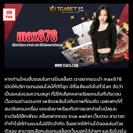
05
Feb
หากท่านไหนชื่นชอบในการปั่นสล็อต เราอยากแนะนำ max878
เปิดให้บริการเกมออนไลน์ที่ดีที่สุด มีชื่อเสียงดังไปทั่วโลก จัดว่า
เป็นแหล่งรวมความสนุก ที่มีให้เลือกหลายร้อยเกมในที่เดียวจบ
เว็บตรงต่างประเทศ เพลิดเพลินไปกับภาพที่คมชัด เอฟเฟกต์ที่
สมจริงครบเครื่อง แถมยังมาพร้อมกับการแจกจ่ายโบนัสและ
รางวัลให้อีกเพียบ สล็อตฝากถอน true wallet เว็บตรง สามารถ
ทำกำไรให้ท่านแบบไม่มีขีดจำกัด จึงอยากให้ท่านได้ลองเล่นด้วย
ตัวเอง สามารถเลือกเล่นเกมสล็อตเว็บนอกได้ง่ายๆ และรับโปรโม