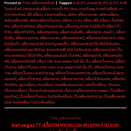
Posted in
TGA
,
สล็อตออนไลน์
|
Tagged
G SLOT
,
max878
,
PG SLOT
,
คาสิ
โนออนไลน์
,
ทดลองเล่นสล็อต
,
ทางเข้า PG Slot
,
ทางเข้าpg
,
ทางเข้าสล็อต
,
บา
คาร่าออนไลน์
,
พีจี สล็อต
,
รวมเกมสล็อต
,
สมัคร สล็อตวอเลท
,
สมัครสล็อต
,
สมัครสล็อตฟรี
,
สมัครสล็อตเว็บตรง
,
สล็อต 1 บาท
,
สล็อต พีจี
,
สล็อต เว็บใหญ่
PG
,
สล็อตค่ายใหญ่
,
สล็อตทดลองเล่น
,
สล็อตทรูวอเลท ไม่มีขั้นต่ำ สล็อต ทำ
กำไร
,
สล็อตทำกำไร
,
สล็อตทุนน้อย
,
สล็อตบนมือถือ
,
สล็อตฝาก-ถอนไว
,
สล็อต
มือถือ
,
สล็อตรวมค่าย
,
สล็อตวอเลท
,
สล็อตออนไลน์
,
สล็อตออนไลน์ ฝาก-ถอน
ไม่มีขั้นต่ํา
,
สล็อตออนไลน์ ฝากทรูวอลเล็ต
,
สล็อตออนไลน์ มือ ถือได้เงินจริง
,
สล็อตออนไลน์ สมาชิกใหม่ รับเครดิตฟรี 100 ไม่ต้องฝาก
,
สล็อตออนไลน์ เว็บ
ตรง ฝากถอน ได้ไม่จำกัด
,
สล็อตออนไลน์ เว็บใหญ่
,
สล็อตออโต้
,
สล็อตเครดิต
ฟรี
,
สล็อตเครดิตฟรี สล็อต เติม true wallet ไม่มี ขั้น ต่ำ
,
สล็อตเว็บตรง
,
สล็อต
เว็บตรง สล็อตเว็บตรง ฝาก-ถอน true wallet ไม่มี ขั้น ต่ํา
,
สล็อตเว็บตรง แตก
ง่าย
,
สล็อตเว็บตรง แตกง่าย pg
,
สล็อตเว็บตรงแตกง่าย
,
สล็อตเว็บตรงไม่ผ่าน
เอเย่นต์
,
สล็อตเว็บใหญ่
,
สล็อตแตก
,
สล็อตแตกง่าย
,
สล็อตได้เงินจริง
,
สล็อตไม่
ติดเทิร์น
,
สูตรสล็อต
,
เกมสล็อต
,
เกมสล็อตออนไลน์
,
เล่นเว็บสล็อต
,
เว็บตรง
,
เว็บตรงสล็อต
,
เว็บตรงไม่ผ่านเอเย่นต์
,
เว็บรวมสล็อตทุกค่าย wallet
,
เว็บสล็อต
ออนไลน์
,
เว็บสล็อตเว็บตรง โปรโมชั่นสล็อต
,
เว็บสล็อตแตกง่าย
,
เว็บสล็อตแตก
บ่อย โบนัสสล็อต โปรโมชั่นสล็อต
TGA
,
สล็อตออนไลน์
betvegas77 สล็อตฝากถอนวอเลท แตกง่าย แจก