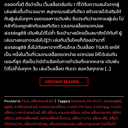
ตลอดทั้งปี ถือว่าเป็น เว็บสล็อตอันดับ 1 ที่ได้รับความสนใจจากผู้
เล่นเพิ่มขึ้นจำนวนมาก สนุกครบรสในที่เดียว สร้างรายได้เสริมให้
กับผู้เล่นในทุกๆ ยอดของการเดิมพัน รับประกันว่าแตกจนผู้เล่น ไม่
กล้าที่จะหยุดพักกันเลยทีเดียว รวมเกมสล็อตแตกบ่อย
slotdog88 เดิมพันได้ไม่ซ้ำ รีบเข้ามาสมัครเป็นสมาชิกได้ทันที ผู้
เล่นบางคนอาจจะยังไม่รู้ว่า เล่นกับเว็บไหนก็ต้องเข้ามาที่
slotdog88 ซึ่งไม่ต้องหาจากที่ไหนไกล เว็บสล็อต TGA15 ยกให้
เป็น หนึ่งในเว็บที่รวมเกมสล็อตแตกง่าย แตกบ่อย ให้ได้เล่นกัน
เยอะที่สุด ถือเป็นว่ามีตัวเลือกในการทำเงินที่หลากหลาย เดิมพัน
ได้ไม่ซ้ำในทุกๆ วัน เล่นเว็บสล็อต กับเรา สมหวังทุกราย […]
CONTINUE READING
→
Posted in
TGA
,
สล็อตออนไลน์
|
Tagged
One5bet
,
PG SLOT
,
slotdog88
,
tga15
,
คาสิโนออนไลน์
,
ทดลองเล่นสล็อต
,
ทางเข้า PG Slot
,
ทางเข้าpg
,
ทางเข้า
สล็อต
,
บาคาร่าออนไลน์
,
พีจี สล็อต
,
รวมเกมสล็อต
,
สมัคร สล็อตวอเลท
,
สมัคร
สล็อต
,
สมัครสล็อตฟรี
,
สมัครสล็อตเว็บตรง
,
สล็อต 1 บาท
,
สล็อต พีจี
,
สล็อต
เว็บใหญ่ PG
,
สล็อตค่ายใหญ่
,
สล็อตทดลองเล่น
,
สล็อตทรูวอเลท ไม่มีขั้นต่ำ