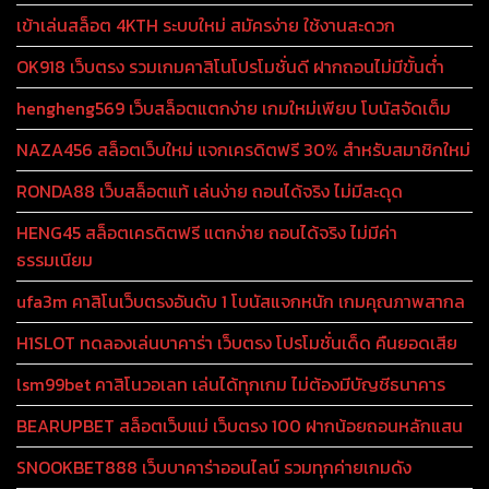
เข้าเล่นสล็อต 4KTH ระบบใหม่ สมัครง่าย ใช้งานสะดวก
OK918 เว็บตรง รวมเกมคาสิโนโปรโมชั่นดี ฝากถอนไม่มีขั้นต่ำ
hengheng569 เว็บสล็อตแตกง่าย เกมใหม่เพียบ โบนัสจัดเต็ม
NAZA456 สล็อตเว็บใหม่ แจกเครดิตฟรี 30% สำหรับสมาชิกใหม่
RONDA88 เว็บสล็อตแท้ เล่นง่าย ถอนได้จริง ไม่มีสะดุด
HENG45 สล็อตเครดิตฟรี แตกง่าย ถอนได้จริง ไม่มีค่า
ธรรมเนียม
ufa3m คาสิโนเว็บตรงอันดับ 1 โบนัสแจกหนัก เกมคุณภาพสากล
H1SLOT ทดลองเล่นบาคาร่า เว็บตรง โปรโมชั่นเด็ด คืนยอดเสีย
lsm99bet คาสิโนวอเลท เล่นได้ทุกเกม ไม่ต้องมีบัญชีธนาคาร
BEARUPBET สล็อตเว็บแม่ เว็บตรง 100 ฝากน้อยถอนหลักแสน
SNOOKBET888 เว็บบาคาร่าออนไลน์ รวมทุกค่ายเกมดัง