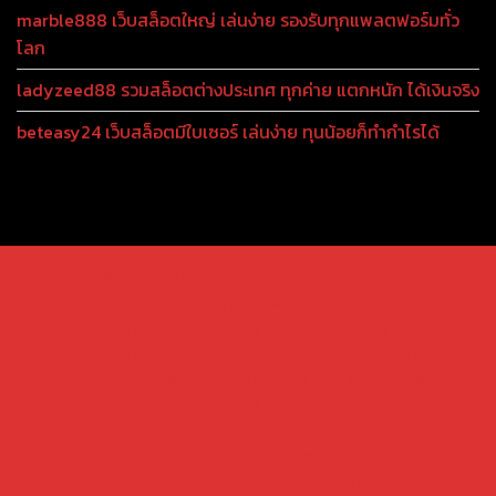
marble888 เว็บสล็อตใหญ่ เล่นง่าย รองรับทุกแพลตฟอร์มทั่ว
โลก
ladyzeed88 รวมสล็อตต่างประเทศ ทุกค่าย แตกหนัก ได้เงินจริง
beteasy24 เว็บสล็อตมีใบเซอร์ เล่นง่าย ทุนน้อยก็ทำกำไรได้
https://tga689z.com
https://tga689z.co
https://tga689z.xyz
https://rico689.com
https://g2g-cash.org
https://g2g-cash.co
https://pg15k.bet
https://pg15k.me
https://pg15k.xyz
https://pg15k.co
https://pg15k.net
https://pgbet15k.com
https://pg15k.bet
https://pg15k.me
https://pg15k.xyz
https://pg15k.co
https://tga1168.com/
https://tgabet.xyz/
http://tga789.com/
https://tga1168.net/
https://tga1168.top/
https://tga1168.life/
https://678xbet.net/
https://678xbet.co
https://ans-allstars.com/
https://rico168.net/