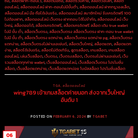
ถือ
,
สล็อตฝาก-ถอนไว
,
สล็อตมือถือ
,
สล็อตรวมค่าย
,
สล็อตวอเลท
,
สล็อต
ออนไลน์
,
สล็อตออนไลน์ ฝาก-ถอนไม่มีขั้นต่ํา
,
สล็อตออนไลน์ ฝากทรูวอลเล็ต
,
สล็อตออนไลน์ มือ ถือได้เงินจริง
,
สล็อตออนไลน์ สมาชิกใหม่ รับเครดิตฟรี 100
ไม่ต้องฝาก
,
สล็อตออนไลน์ เว็บตรง ฝากถอน ได้ไม่จำกัด
,
สล็อตออนไลน์ เว็บ
ใหญ่
,
สล็อตออโต้
,
สล็อตเครดิตฟรี
,
สล็อตเครดิตฟรี สล็อต เติม true wallet
ไม่มี ขั้น ต่ำ
,
สล็อตเว็บตรง
,
สล็อตเว็บตรง สล็อตเว็บตรง ฝาก-ถอน true wallet
ไม่มี ขั้น ต่ํา
,
สล็อตเว็บตรง แตกง่าย
,
สล็อตเว็บตรง แตกง่าย pg
,
สล็อตเว็บตรง
แตกง่าย
,
สล็อตเว็บตรงไม่ผ่านเอเย่นต์
,
สล็อตเว็บใหญ่
,
สล็อตแตก
,
สล็อตแตก
ง่าย
,
สล็อตได้เงินจริง
,
สล็อตไม่ติดเทิร์น
,
สูตรสล็อต
,
เกมสล็อต
,
เกมสล็อต
ออนไลน์
,
เล่นเว็บสล็อต
,
เว็บตรง
,
เว็บตรงสล็อต
,
เว็บตรงไม่ผ่านเอเย่นต์
,
เว็บ
รวมสล็อตทุกค่าย wallet
,
เว็บสล็อตออนไลน์
,
เว็บสล็อตเว็บตรง โปรโมชั่น
สล็อต
,
เว็บสล็อตแตกง่าย
,
เว็บสล็อตแตกบ่อย โบนัสสล็อต โปรโมชั่นสล็อต
TGA
,
สล็อตออนไลน์
wing789 เข้าเกมสล็อตค่ายนอก ส่งจากเว็บใหญ่
อันดับ 1
POSTED ON
FEBRUARY 6, 2024
BY
TGABET
06