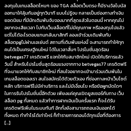
ลงทุนในเกมสล็อตไหนๆ ของ TGA สล็อตเว็บตรง ก็มีรางวัลโบนัส
ออกมาให้ลุ้นกันอยู่ทุกวินาที แบบไม่รู้จบ กลายเป็นช่องทางทำเงิน
ยอดนิยม ที่มีนักเดิมพันจับจองมากที่สุดแล้วในตอนนี้ หากคุณไม่
อยากจะเสียเวลา ไปกับเว็บสล็อตที่ไม่มีคุณภาพ หรือลงทุนไปแล้ว
แต่ไม่ได้อะไรตอบแทนกลับมาสักที ลองเข้าร่วมเดิมพันกับ
สล็อตpgไม่ผ่านเอเย่นต์ สถานที่เดิมพันแห่งนี้ จะสามารถทำให้ทุก
คนได้เป็นเศรษฐีคนใหม่ ได้ในเวลาสั้นๆ โปรโมชั่นสุดร้อน
betvegas77 เครดิตฟรี แจกให้กับสมาชิกใหม่ เปิดให้บริการแล้ว
วันนี้ สำหรับโปรโมชั่นสุดร้อนแรงจากทาง betvegas77 เครดิตฟรี
ที่จะมาแจกให้กับสมาชิกใหม่ ที่สนใจอยากจะเข้ามาร่วมเดิมพันใน
เกมสล็อตของเรา สนใจสมัครได้ด้วยตัวเอง ที่ช่องทางหน้าเว็บไซต์
หลัก บริการฟรีไม่มีค่าบริการ และไม่มีเงื่อนไข หรือข้อผูกมัดใดๆ
ในการรับโปรโมชั่นนี้อีกด้วย เพียงแค่คุณเปิดยูสเซอร์กับทาง เว็บ
สล็อต pg ทั้งหมด แล้วทำการฝากเงินเป็นครั้งแรก ก็จะได้รับ
เครดิตฟรีเพิ่มในระบบทันที อีกทั้งยังสามารถถอนเงินออกได้
ทั้งหมด ทำกำไรได้เท่าไหร่ ก็ทำรายการถอนได้ทุกเมื่อที่ต้องการ
[…]