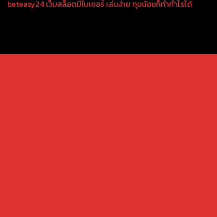
beteasy24 เว็บสล็อตมีใบเซอร์ เล่นง่าย ทุนน้อยก็ทำกำไรได้
https://tga689z.com
https://tga689z.co
https://tga689z.xyz
https://rico689.com
https://g2g-cash.org
https://g2g-cash.co
https://pg15k.bet
https://pg15k.me
https://pg15k.xyz
https://pg15k.co
https://pg15k.net
https://pgbet15k.com
https://pg15k.bet
https://pg15k.me
https://pg15k.xyz
https://pg15k.co
https://tga1168.com/
https://tgabet.xyz/
http://tga789.com/
https://tga1168.net/
https://tga1168.top/
https://tga1168.life/
https://678xbet.net/
https://678xbet.co
https://ans-allstars.com/
https://rico168.net/
https://rico168.com/
https://one5bet.net/
https://one5bet.co/
https://tga199.com/
https://reborn789.net/
https://true-
walletslot.net
https://reborn789.me/
https://jazz55.net/
https://walletslottrue.com
https://true-walletslot.net
https://slot-freecredit.top
https://true-walletslot.com