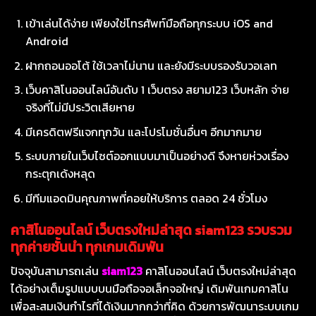
เข้าเล่นได้ง่าย เพียงใช่โทรศัพท์มือถือทุกระบบ iOS and
Android
ฝากถอนออโต้ ใช้เวลาไม่นาน และยังมีระบบรองรับวอเลท
เว็บคาสิโนออนไลน์อันดับ 1 เว็บตรง สยาม123 เว็บหลัก จ่าย
จริงที่ไม่มีประวิตเสียหาย
มีเครดิตฟรีแจกทุกวัน และโปรโมชั่นอื่นๆ อีกมากมาย
ระบบภายในเว็บไซต์ออกแบบมาเป็นอย่างดี จึงหายห่วงเรื่อง
กระตุกเด้งหลุด
มีทีมแอดมินคุณภาพที่คอยให้บริการ ตลอด 24 ชั่วโมง
คาสิโนออนไลน์ เว็บตรงใหม่ล่าสุด siam123 รวบรวม
ทุกค่ายชั้นนำ ทุกเกมเดิมพัน
ปัจจุบันสามารถเล่น
siam123
คาสิโนออนไลน์ เว็บตรงใหม่ล่าสุด
ได้อย่างเต็มรูปแบบบนมือถือจอเล็กจอใหญ่ เดิมพันเกมคาสิโน
เพื่อสะสมเงินกำไรที่ได้เงินมากกว่าที่คิด ด้วยการพัฒนาระบบเกม