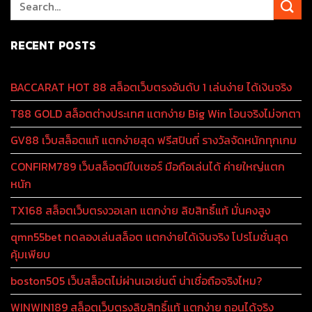
RECENT POSTS
BACCARAT HOT 88 สล็อตเว็บตรงอันดับ 1 เล่นง่าย ได้เงินจริง
T88 GOLD สล็อตต่างประเทศ แตกง่าย Big Win โอนจริงไม่จกตา
GV88 เว็บสล็อตแท้ แตกง่ายสุด ฟรีสปินถี่ รางวัลจัดหนักทุกเกม
CONFIRM789 เว็บสล็อตมีใบเซอร์ มือถือเล่นได้ ค่ายใหญ่แตก
หนัก
TX168 สล็อตเว็บตรงวอเลท แตกง่าย ลิขสิทธิ์แท้ มั่นคงสูง
qmn55bet ทดลองเล่นสล็อต แตกง่ายได้เงินจริง โปรโมชั่นสุด
คุ้มเพียบ
boston505 เว็บสล็อตไม่ผ่านเอเย่นต์ น่าเชื่อถือจริงไหม?
WINWIN189 สล็อตเว็บตรงลิขสิทธิ์แท้ แตกง่าย ถอนได้จริง