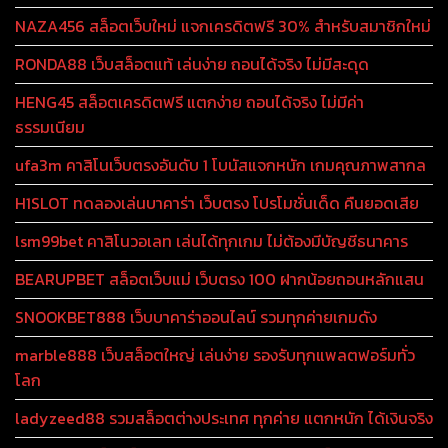
NAZA456 สล็อตเว็บใหม่ แจกเครดิตฟรี 30% สำหรับสมาชิกใหม่
RONDA88 เว็บสล็อตแท้ เล่นง่าย ถอนได้จริง ไม่มีสะดุด
HENG45 สล็อตเครดิตฟรี แตกง่าย ถอนได้จริง ไม่มีค่า
ธรรมเนียม
ufa3m คาสิโนเว็บตรงอันดับ 1 โบนัสแจกหนัก เกมคุณภาพสากล
H1SLOT ทดลองเล่นบาคาร่า เว็บตรง โปรโมชั่นเด็ด คืนยอดเสีย
lsm99bet คาสิโนวอเลท เล่นได้ทุกเกม ไม่ต้องมีบัญชีธนาคาร
BEARUPBET สล็อตเว็บแม่ เว็บตรง 100 ฝากน้อยถอนหลักแสน
SNOOKBET888 เว็บบาคาร่าออนไลน์ รวมทุกค่ายเกมดัง
marble888 เว็บสล็อตใหญ่ เล่นง่าย รองรับทุกแพลตฟอร์มทั่ว
โลก
ladyzeed88 รวมสล็อตต่างประเทศ ทุกค่าย แตกหนัก ได้เงินจริง