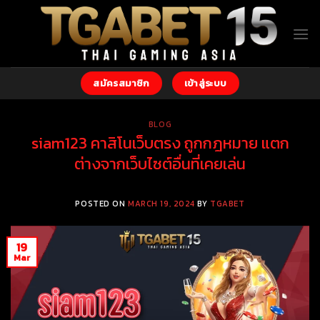
Skip
to
content
สมัครสมาชิก
เข้าสู่ระบบ
BLOG
siam123 คาสิโนเว็บตรง ถูกกฎหมาย แตก
ต่างจากเว็บไซต์อื่นที่เคยเล่น
POSTED ON
MARCH 19, 2024
BY
TGABET
19
Mar