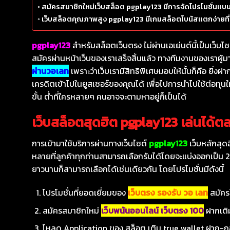
สมัครสมาชิกใหม่เว็บสล็อต pgplay123 มีการจัดโปรโมชั่นแบบ
เว็บสล็อตคุณภาพสูง pgplay123 มีเกมสล็อตโบนัสแตกง่ายที่
pgplay123
สำหรับสล็อตเว็บตรง ไม่ผ่านเอเย่นต์นี้เป็นเว็บ
สมัครผ่านหน้าเว็บของเราเสร็จสิ้นแล้ว ทางทีมงานของเราผ
ผ่านวอเลท
เพราะว่าเว็บเรามีสิทธิพิเศษมอบให้นั้นก็คือ ยิ
เครดิตเข้าไปในยูสเซอร์ของคุณได้ เพื่อไปการนำไปใช้ต่อทุนให
ขั้น ต่ําที่ใครหลายๆ คนอาจจะตามหาอยู่ก็เป็นได้
เว็บสล็อตสุดฮิต pgplay123 เล่นได้ตล
การเข้ามาใช้บริการผ่านทางเว็บไซต์
pgplay123
เว็บหลักสุดฮ
หลายที่ลูกค้าทุกท่านสามารถเลือกรับได้โดยจะแบ่งออกเป็น 2 ก
ยาวนานก็สามารถเลือกได้เช่นเดียวกัน โดยโปรโมชั่นมีดังนี้
โปรโมชั่นที่ยอดเยี่ยมของ
เว็บตรง รองรับ วอ เลท
สมัครใ
สมัครสมาชิกใหม่
เว็บพนันออนไลน์ เว็บตรง 100
ฝากเติม
โหลด Application ของ สล็อต เติม true wallet ฝาก-ถอน ไ