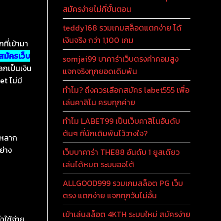
สมัครง่ายไม่กี่ขั้นตอน
teddy168 รวมเกมสล็อตแตกง่าย ได้
เงินจริง กว่า 1,100 เกม
ที่เข้ามา
สมัครเว็บ
somjai99 บาคาร่าเว็บตรงค่าคอมสูง
ลกเป็นเงิน
แจกจริงทุกยอดเดิมพัน
t ไม่มี
ทำไม? ถึงควรเลือกสมัคร labet555 เพื่อ
เล่นคาสิโน ครบทุกค่าย
ทำไม LABET99 เป็นเว็บคาสิโนอันดับ
ต้นๆ ที่นักเดิมพันไว้วางใจ?
ีกหลาก
ย่าง
เว็บบาคาร่า THE88 อันดับ 1 ยูสเดียว
เล่นได้หมด ระบบออโต้
ALLGOOD999 รวมเกมสล็อต PG เว็บ
ตรง แตกง่าย แจกทุกวันไม่อั้น
เข้าเล่นสล็อต 4KTH ระบบใหม่ สมัครง่าย
าใช้จ่าย