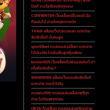
ปินถี่ รางวัลจัดหนักทุกเกม
CONFIRM789 เว็บสล็อตมีใบเซอร์ มือ
ถือเล่นได้ ค่ายใหญ่แตกหนัก
TX168 สล็อตเว็บตรงวอเลท แตกง่าย
ลิขสิทธิ์แท้ มั่นคงสูง
qmn55bet ทดลองเล่นสล็อต แตกง่าย
ได้เงินจริง โปรโมชั่นสุดคุ้มเพียบ
boston505 เว็บสล็อตไม่ผ่านเอเย่นต์ น่า
เชื่อถือจริงไหม?
WINWIN189 สล็อตเว็บตรงลิขสิทธิ์แท้
แตกง่าย ถอนได้จริง
mutelu999 ทดลองเล่นสล็อตฟรีทุก
ค่าย ไม่ต้องฝากก่อน
OK59 เว็บสล็อต ทดลองเล่นฟรีทุกค่าย