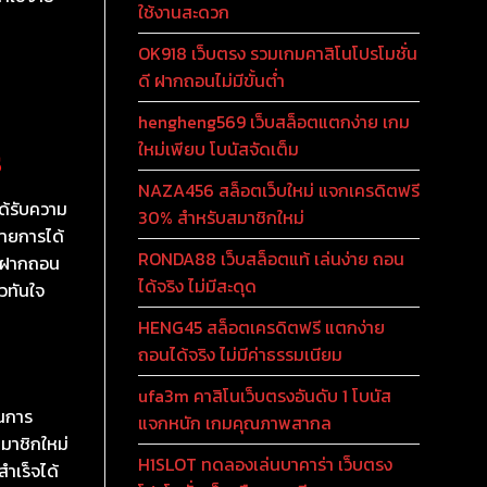
ใช้งานสะดวก
OK918 เว็บตรง รวมเกมคาสิโนโปรโมชั่น
ดี ฝากถอนไม่มีขั้นต่ำ
hengheng569 เว็บสล็อตแตกง่าย เกม
ใหม่เพียบ โบนัสจัดเต็ม
ร
NAZA456 สล็อตเว็บใหม่ แจกเครดิตฟรี
ด้รับความ
30% สำหรับสมาชิกใหม่
รายการได้
RONDA88 เว็บสล็อตแท้ เล่นง่าย ถอน
บฝากถอน
ได้จริง ไม่มีสะดุด
็วทันใจ
HENG45 สล็อตเครดิตฟรี แตกง่าย
ถอนได้จริง ไม่มีค่าธรรมเนียม
ufa3m คาสิโนเว็บตรงอันดับ 1 โบนัส
ในการ
แจกหนัก เกมคุณภาพสากล
สมาชิกใหม่
H1SLOT ทดลองเล่นบาคาร่า เว็บตรง
สำเร็จได้