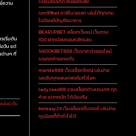
โปรโมชั่นเด็ด คืนยอดเสีย
ทย์ความ
lsm99bet คาสิโนวอเลท เล่นได้ทุกเกม
ไม่ต้องมีบัญชีธนาคาร
BEARUPBET สล็อตเว็บแม่ เว็บตรง
รเริ่มต้น
100 ฝากน้อยถอนหลักแสน
อวัน แต่
SNOOKBET888 เว็บบาคาร่าออนไลน์
ต่างๆ ที่
รวมทุกค่ายเกมดัง
marble888 เว็บสล็อตใหญ่ เล่นง่าย
รองรับทุกแพลตฟอร์มทั่วโลก
ladyzeed88 รวมสล็อตต่างประเทศ ทุก
ค่าย แตกหนัก ได้เงินจริง
อนไลน์ เว็บ
beteasy24 เว็บสล็อตมีใบเซอร์ เล่นง่าย
ทุนน้อยก็ทำกำไรได้