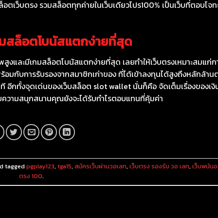
ล็อตเว็บตรง รวมสล็อตทุกค่ายในเว็บเดียวโปร100% เป็นเว็บที่ตอบโจ
มสล็อตโบนัสแตกง่ายที่สุด
ภาพสูงและมีเกมสล็อตโบนัสแตกง่ายที่สุด เลยทำให้เว็บตรงเหมาะสมแก่กา
อมกับการรับรองจากสมาชิกเก่าของ ที่ได้เข้าลงทุนได้สูงถึงหลักล้านต่
ทั้งจุดเด่นของเว็บสล็อต slot wallet นั่นก็คือ จัดเต็มเรื่องของเงิน
บความสนุกสนานคุณยังจะได้รับกำไรตอบแทนที่คุ้มค่า
d tagged
pgplay123
,
tga15
,
สมัครเว็บผ่านวอเลท
,
เว็บตรง รองรับ วอ เลท
,
เว็บพนันอ
ตรง 100
.