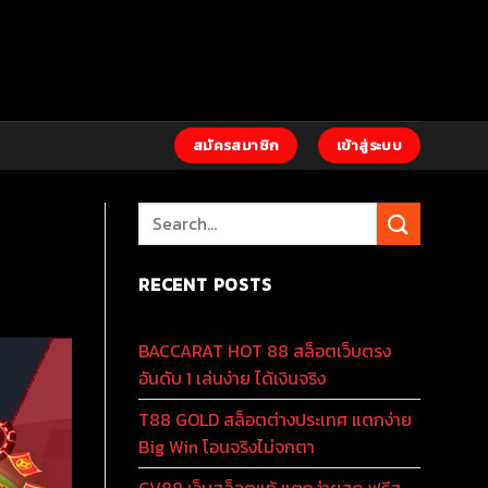
สมัครสมาชิก
เข้าสู่ระบบ
RECENT POSTS
BACCARAT HOT 88 สล็อตเว็บตรง
อันดับ 1 เล่นง่าย ได้เงินจริง
T88 GOLD สล็อตต่างประเทศ แตกง่าย
Big Win โอนจริงไม่จกตา
GV88 เว็บสล็อตแท้ แตกง่ายสุด ฟรีส