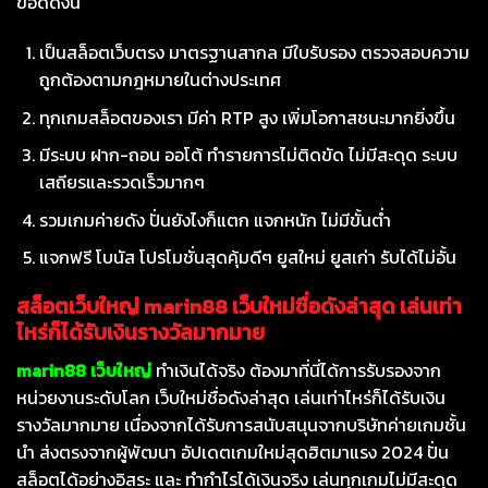
ข้อดีดังนี้
เป็นสล็อตเว็บตรง มาตรฐานสากล มีใบรับรอง ตรวจสอบความ
ถูกต้องตามกฎหมายในต่างประเทศ
ทุกเกมสล็อตของเรา มีค่า RTP สูง เพิ่มโอกาสชนะมากยิ่งขึ้น
มีระบบ ฝาก-ถอน ออโต้ ทำรายการไม่ติดขัด ไม่มีสะดุด ระบบ
เสถียรและรวดเร็วมากๆ
รวมเกมค่ายดัง ปั่นยังไงก็แตก แจกหนัก ไม่มีขั้นต่ำ
แจกฟรี โบนัส โปรโมชั่นสุดคุ้มดีๆ ยูสใหม่ ยูสเก่า รับได้ไม่อั้น
สล็อตเว็บใหญ่ marin88 เว็บใหม่ชื่อดังล่าสุด เล่นเท่า
ไหร่ก็ได้รับเงินรางวัลมากมาย
marin88 เว็บใหญ่
ทำเงินได้จริง ต้องมาที่นี่ได้การรับรองจาก
หน่วยงานระดับโลก เว็บใหม่ชื่อดังล่าสุด เล่นเท่าไหร่ก็ได้รับเงิน
รางวัลมากมาย เนื่องจากได้รับการสนับสนุนจากบริษัทค่ายเกมชั้น
นำ ส่งตรงจากผู้พัฒนา อัปเดตเกมใหม่สุดฮิตมาแรง 2024 ปั่น
สล็อตได้อย่างอิสระ และ ทำกำไรได้เงินจริง เล่นทุกเกมไม่มีสะดุด