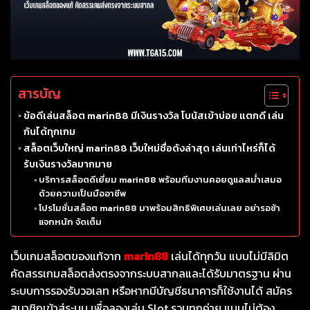
สารบัญ
ข้อดีเล่นสล็อต marin88 มีเงินรางวัล โบนัสเข้าบ่อย แตกดี เล่น
กันได้ทุกเกม
สล็อตเว็บใหญ่ marin88 เว็บใหม่ชื่อดังล่าสุด เล่นเท่าไหร่ก็ได้
รับเงินรางวัลมากมาย
บริการสล็อตดีเยี่ยม marin88 พร้อมทีมงานคอยดูแลสม่ำเสมอ
ด้วยความเป็นมืออาชีพ
โปรโมชั่นสล็อต marin88 มาพร้อมสิทธิพิเศษเล่นเลย อย่ารอช้า
แจกหนัก จัดเต็ม
เว็บเกมสล็อตของแท้จาก
marin88
เล่นได้ทุกวัน แบบไม่มีลิมิต
คัดสรรเกมสล็อตส่งตรงจากระบบสากลและได้รับมาตรฐาน ผ่าน
ระบบการรองรับวอเลท หรือหากมีบัญชีธนาคารก็ใช้งานได้ สมัคร
สมาชิกเข้าสู่ระบบ เพื่อลองเล่น Slot รวมทุกค่าย แบบไม่ต้อง