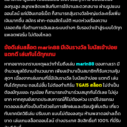
ลงทุนสูง สนุกเพลิดเพลินกับการใช้งานสะดวกสบาย ผ่านรูปแบบ
ออนไลน์ แค่มีอินเทอร์เน็ต ก็สามารถลุ้นรางวัลใหญ่แต่ละครั้งเพิ่ม
เงินมากขึ้น สมัคร ฝาก-ถอนอัตโนมัติ หมดห่วงเรื่องความ
ปลอดภัย ทั้งด้านการเงินและระบบต่างๆ รับรองว่าเข้าสู่ระบบได้ทุก
แพลตฟอร์ม ไม่ต้องโหลด
ข้อดีเล่นสล็อต marin88 มีเงินรางวัล โบนัสเข้าบ่อย
แตกดี เล่นกันได้ทุกเกม
หากอยากจะทราบเหตุผลว่าทำไมถึงเล่น
marin88
ของทางเรา มี
จำนวนยูสใช้งานจำนวนมาก เพียงเข้ามาเป็นสมาชิกก็รับความคุ้ม
สุดๆ เนื่องจากเล่นเกมที่นี่มีเงินรางวัล โบนัสเข้าบ่อย แตกดี เล่น
กันได้ทุกเกม ถอนไม่อั้น ไม่ต้องทำเทิร์น
TGA15 สล็อต
ไม่จำเป็น
ต้องมีทุนเยอะ ทุนน้อย ก็สามารถเข้ามาร่วมสนุกกันได้เลย ไม่ยุ่ง
ยาก หากคุณยังขาดประสบการณ์ก็ไม่ต้องห่วง เรามีโปรแกรม
ทดลองเล่นที่จะเป็นตัวช่วยในการฝึกฝนและเรียนรู้เพิ่มเติม เกี่ยว
กับเทคนิควิธีเล่น ปรับเบท แบบไม่ต้องลงทุน ห้ามพลาดอย่างเด็ด
ขาด เล่นเกมสล็อตออนไลน์ ต่างประเทศ ลิขสิทธิ์แท้ 100% ที่นี่รับ