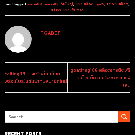
and tagged
marin88
,
marin88 เว็บใหญ่
,
TGA สล็อต
,
tga15
,
TGA15 สล็อต
,
สล็อต TGA เว็บตรง
.
TGABET
goatking168 สล็อตเครดิตฟรี
calling88 ทางเข้าเล่นสล็อต
ตอบโจทย์ความต้องการของผู้
พร้อมโปรโมชั่นพิเศษสมาชิกใหม่
เล่น
RECENT POSTS