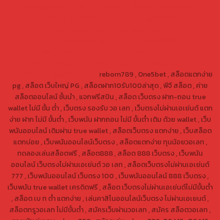
https://g2gbetwallet.net/
https://xn--82ca8bbo3nc4a9d.com/
https://g2gbetwallet.co/
https://tga689.com
https://tga689.me/
https://tgabet689.com
https://tgabet689.net/
https://tgabet689.co
https://walletslottrue.com/
https://wallet-slottrue.com/
https://true-walletslot.net/
https://true-walletslot.com/
https://slot-freecredit.top/
reborn789 , One5bet , สล็อตแตกง่าย
pg , สล็อต เว็บใหญ่ PG , สล็อตฝาก10รับ100ล่าสุด , พีจี สล็อต , ค่าย
สล็อตออนไลน์ ชั้นนำ , แจกฟรีสปิน , สล็อต เว็บตรง ฝาก-ถอน true
wallet ไม่มี ขั้น ต่ํา , เว็บตรง รองรับ วอ เลท , เว็บตรงไม่ผ่านเอเย่นต์ แตก
ง่าย ฝาก ไม่มี ขั้นต่ำ , เว็บพนัน ฝากถอน ไม่มี ขั้นต่ำ เติม ด้วย wallet , เว็บ
พนันออนไลน์ เติมผ่าน true wallet , สล็อตเว็บตรง แตกง่าย , เว็บสล็อต
แตกบ่อย , เว็บพนันออนไลน์เว็บตรง , สล็อตแตกง่าย ทุนน้อยวอเลท ,
ทดลองเล่นสล็อตฟรี , สล็อต888 , สล็อต 888 เว็บตรง , เว็บพนัน
ออนไลน์ เว็บตรงไม่ผ่านเอเย่นต์ วอ เลท , สล็อตเว็บตรงไม่ผ่านเอเย่นต์
777 , เว็บพนันออนไลน์ เว็บตรง 100 , เว็บพนันออนไลน์ 888 เว็บตรง ,
เว็บพนัน true wallet เครดิตฟรี , สล็อต เว็บตรงไม่ผ่านเอเย่นต์ไม่มีขั้นต่ำ
, สล็อต เบ ท ต่ำ แตกง่าย , เล่นคาสิโนออนไลน์เว็บตรง ไม่ผ่านเอเยนต์ ,
สล็อตทรูวอเลท ไม่มีขั้นต่ำ , สมัครเว็บผ่านวอเลท , สมัคร สล็อตวอเลท ,