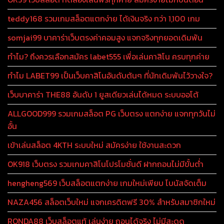
teddy168 รวมเกมสล็อตแตกง่าย ได้เงินจริง กว่า 1,100 เกม
somjai99 บาคาร่าเว็บตรงค่าคอมสูง แจกจริงทุกยอดเดิมพัน
ทำไม? ถึงควรเลือกสมัคร labet555 เพื่อเล่นคาสิโน ครบทุกค่าย
ทำไม LABET99 เป็นเว็บคาสิโนอันดับต้นๆ ที่นักเดิมพันไว้วางใจ?
เว็บบาคาร่า THE88 อันดับ 1 ยูสเดียวเล่นได้หมด ระบบออโต้
ALLGOOD999 รวมเกมสล็อต PG เว็บตรง แตกง่าย แจกทุกวันไม่
อั้น
เข้าเล่นสล็อต 4KTH ระบบใหม่ สมัครง่าย ใช้งานสะดวก
OK918 เว็บตรง รวมเกมคาสิโนโปรโมชั่นดี ฝากถอนไม่มีขั้นต่ำ
hengheng569 เว็บสล็อตแตกง่าย เกมใหม่เพียบ โบนัสจัดเต็ม
NAZA456 สล็อตเว็บใหม่ แจกเครดิตฟรี 30% สำหรับสมาชิกใหม่
RONDA88 เว็บสล็อตแท้ เล่นง่าย ถอนได้จริง ไม่มีสะดุด