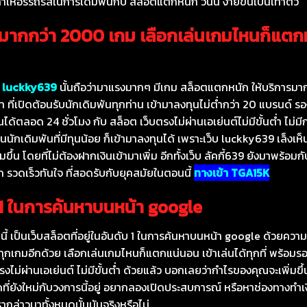
ำให้อรรถรสในการเดิมพันกับ สล็อตแตกหนัก วันนี้ ง่ายขึ้นเป็นเท่าตัว
มากกว่า 2000 เกม เลือกเล่นเกมไหนก็แตก
บ luckky639
นั้นถือว่ามาแรงมากๆ มีเกม สล็อตแตกหนัก ให้บริการมา
ี่เปิดต้อนรับนักเดิมพันทุกท่าน เข้ามาลงทุนไม่ต่ำกว่า 20 แบรนด์ ร
่นได้ตลอด 24 ชั่วโมง กับ สล็อต เว็บตรงไม่ผ่านเอเย่นต์ไม่มีขั้นต่ำ ไม่ม
นนักเดิมพันที่มีทุนน้อย ก็เข้ามาลงทุนได้ เพราะเว็บ luckky639 เล็งเห็
มขึ้น โดยที่ไม่ต้องฝากเงินเข้ามาเพิ่ม อีกทั้งเว็บ ลัคกี้639 ยังมาพร้อม
 รวดเร็วทันใจ ที่สอดรับกับยุคสมัยในตอนนี้
ทางเข้า TGA15K
บ 1 ในการค้นหาบนหน้า google
นนี้ เป็นเว็บสล็อตที่อยู่ในอันดับ 1 ในการค้นหาบนหน้า google ด้วยความท
ุกเกมอีกด้วย เลือกเล่นเกมไหนก็แตกแน่นอน เข้าเล่นได้ทุกที่ พร้อมร
งไม่ผ่านเอเย่นต์ ไม่มีขั้นต่ำ ด้วยแล้ว บอกเลยว่ากำไรของคุณจะเพิ่มข
นใดที่ยังใหม่กับวงการนี้อยู่ อยากลองเปิดประสบการณ์ หรือหาช่องทางทำเ
รากล่าวมาทั้งหมดนั้นมันจริงหรือไม่