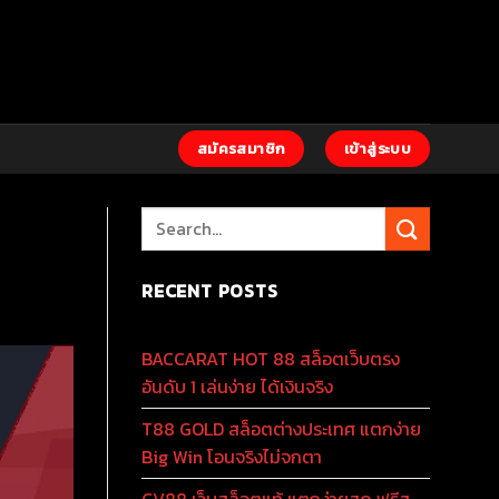
สมัครสมาชิก
เข้าสู่ระบบ
RECENT POSTS
BACCARAT HOT 88 สล็อตเว็บตรง
อันดับ 1 เล่นง่าย ได้เงินจริง
T88 GOLD สล็อตต่างประเทศ แตกง่าย
Big Win โอนจริงไม่จกตา
GV88 เว็บสล็อตแท้ แตกง่ายสุด ฟรีส