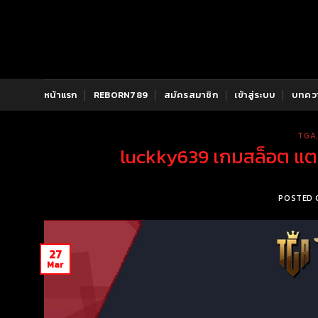
Skip
to
content
หน้าแรก
REBORN789
สมัครสมาชิก
เข้าสู่ระบบ
บทคว
TGA
luckky639 เกมสล็อต แตก
POSTED
27
Mar