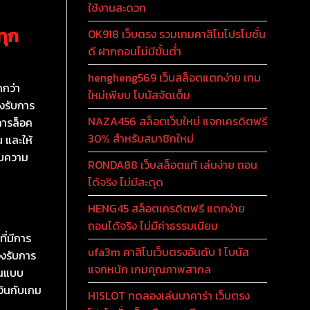
ใช้งานสะดวก
ทุก
OK918 เว็บตรง รวมเกมคาสิโนโปรโมชั่น
ดี ฝากถอนไม่มีขั้นต่ำ
hengheng569 เว็บสล็อตแตกง่าย เกม
กกว่า
ใหม่เพียบ โบนัสจัดเต็ม
องรับการ
NAZA456 สล็อตเว็บใหม่ แจกเครดิตฟรี
ีการล็อค
30% สำหรับสมาชิกใหม่
น และให้
กับความ
RONDA88 เว็บสล็อตแท้ เล่นง่าย ถอน
ได้จริง ไม่มีสะดุด
HENG45 สล็อตเครดิตฟรี แตกง่าย
ถอนได้จริง ไม่มีค่าธรรมเนียม
ี่มีการ
ufa3m คาสิโนเว็บตรงอันดับ 1 โบนัส
องรับการ
แจกหนัก เกมคุณภาพสากล
ึ้นแบบ
งินกับเกม
H1SLOT ทดลองเล่นบาคาร่า เว็บตรง