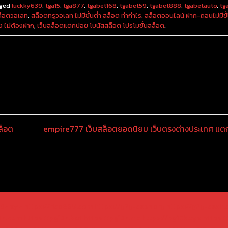
gged
luckky639
,
tga15
,
tga877
,
tgabet168
,
tgabet59
,
tgabet888
,
tgabetauto
,
tg
ล็อตวอเลท
,
สล็อตทรูวอเลท ไม่มีขั้นต่ำ สล็อต ทำกำไร
,
สล็อตออนไลน์ ฝาก-ถอนไม่มีขั้น
0 ไม่ต้องฝาก
,
เว็บสล็อตแตกบ่อย โบนัสสล็อต โปรโมชั่นสล็อต
.
ล็อต
empire777 เว็บสล็อตยอดนิยม เว็บตรงต่างประเทศ แต
89z.xyz
https://rico689.com
https://g2g-cash.org
https://g2g-cash.
5k.com
https://pg15k.bet
https://pg15k.me
https://pg15k.xyz
https:/