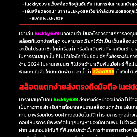
luckky639 นเว็บสล็อตที่อยู่ในอันดับ 1 ในการค้นหาบนหน้า g
เล่นสล็อตลงทุน 1 บาท luckky639 เว็บที่กำลังมาแรงแซงทุกเว
สมัคร luckky639
เข้าเล่น
luckky639
บอกเลยว่าเป็นอะไรควรค่าแก่การลงทุนมา
สล็อตที่แตกง่ายที่สุด จนสามารถเรียกได้ว่าเป็น เว็บสล็อตแต
จะเป็นโปรสมาชิกใหม่หรือเก่า หรือนักเดิมพันที่ฝากเงินเข้า
ในการร่วมสนุกนั้น ก็ไม่ได้มีอะไรที่ซับซ้อน อีกทั้งยังรองรับ
ง่าย 2024 ไม่ผ่านเอเย่นต์ ที่ไม่ว่าเข้ามาเดิมพันเมื่อไหร่ ก
พิเศษกลับคืนให้นักเดิมพัน ตอกย้ำว่า
สล็อต888
ทำเงินได้จ
สล็อตแตกง่ายส่งตรงถึงมือถือ luck
มาร่วมสนุกไปกับ
luckky639
ส่งตรงถึงหน้าจอมือถือ ไม่ว่า
เป็นทางการ สำหรับใครที่อยากเล่นเกมสล็อตแตกง่าย เล่นเกม
เกม มาพร้อมกับระบบฝากถอนอัตโนมัติ ทำรายการทุกอย่างเสร็
คอยให้บริการ ซัพพอร์ตในทุกปัญหาของนักเดิมพัน ไม่ว่าจะ
ฝาก และถอนให้ทันที ที่พิเศษไปกว่านั้นการทำรายการต่างๆ