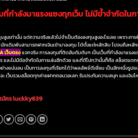
บที่กำลังมาแรงแซงทุกเว็บ ไม่มีข้ำจำกัดในก
ทุนสูงเท่านั้น แต่ความจริงแล้วไม่จำเป็นต้องลงทุนสูงอะไรเลย เพราะภา
ป นักเดิมพันสามารถฝากเงินเข้ามาลงทุน ได้ตั้งแต่หลักสิบ ไปจนถึงหลัก
A เว็บตรง
แจกจริง การลงทุนที่ติดอันดับต้นๆ เป็นเว็บที่กำลังมาแรงแ
ไร และไม่มีข้อจำกัดในการเล่นอีกด้วย และที่ดีไปกว่านั้นก็คือ สล็อตแตกบ
่างแน่นอน เป็นการลงทุนที่เรียกได้ว่าผลลัพธ์ดีเยี่ยม เป็นอีกหนึ่งรูปแบ
ินเยอะ เว็บรวมสล็อตทุกค่ายฝากถอนวอเลท รับประกันความสนุก และเงินไห
สมัคร luckky639