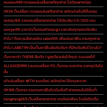
mutelu999 ทดลองเล่นสล็อตฟรีทุกค่าย ไม่ต้องฝากก่อน
OK59 เว็บสล็อต ทดลองเล่นฟรีทุกค่าย สมัครง่ายไม่กี่ขั้นตอน
teddy168 รวมเกมสล็อตแตกง่าย ได้เงินจริง กว่า 1,100 เกม
somjai99 บาคาร่าเว็บตรงค่าคอมสูง แจกจริงทุกยอดเดิมพัน
ทำไม? ถึงควรเลือกสมัคร labet555 เพื่อเล่นคาสิโน ครบทุกค่าย
ทำไม LABET99 เป็นเว็บคาสิโนอันดับต้นๆ ที่นักเดิมพันไว้วางใจ?
เว็บบาคาร่า THE88 อันดับ 1 ยูสเดียวเล่นได้หมด ระบบออโต้
ALLGOOD999 รวมเกมสล็อต PG เว็บตรง แตกง่าย แจกทุกวันไม่
อั้น
เข้าเล่นสล็อต 4KTH ระบบใหม่ สมัครง่าย ใช้งานสะดวก
OK918 เว็บตรง รวมเกมคาสิโนโปรโมชั่นดี ฝากถอนไม่มีขั้นต่ำ
hengheng569 เว็บสล็อตแตกง่าย เกมใหม่เพียบ โบนัสจัดเต็ม