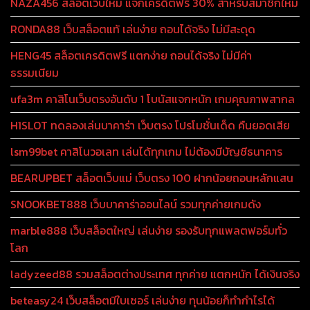
NAZA456 สล็อตเว็บใหม่ แจกเครดิตฟรี 30% สำหรับสมาชิกใหม่
RONDA88 เว็บสล็อตแท้ เล่นง่าย ถอนได้จริง ไม่มีสะดุด
HENG45 สล็อตเครดิตฟรี แตกง่าย ถอนได้จริง ไม่มีค่า
ธรรมเนียม
ufa3m คาสิโนเว็บตรงอันดับ 1 โบนัสแจกหนัก เกมคุณภาพสากล
H1SLOT ทดลองเล่นบาคาร่า เว็บตรง โปรโมชั่นเด็ด คืนยอดเสีย
lsm99bet คาสิโนวอเลท เล่นได้ทุกเกม ไม่ต้องมีบัญชีธนาคาร
BEARUPBET สล็อตเว็บแม่ เว็บตรง 100 ฝากน้อยถอนหลักแสน
SNOOKBET888 เว็บบาคาร่าออนไลน์ รวมทุกค่ายเกมดัง
marble888 เว็บสล็อตใหญ่ เล่นง่าย รองรับทุกแพลตฟอร์มทั่ว
โลก
ladyzeed88 รวมสล็อตต่างประเทศ ทุกค่าย แตกหนัก ได้เงินจริง
beteasy24 เว็บสล็อตมีใบเซอร์ เล่นง่าย ทุนน้อยก็ทำกำไรได้