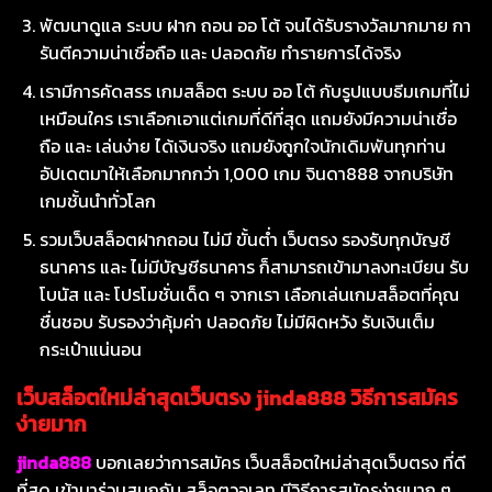
พัฒนาดูแล ระบบ ฝาก ถอน ออ โต้ จนได้รับรางวัลมากมาย กา
รันตีความน่าเชื่อถือ และ ปลอดภัย ทำรายการได้จริง
เรามีการคัดสรร เกมสล็อต ระบบ ออ โต้ กับรูปแบบธีมเกมที่ไม่
เหมือนใคร เราเลือกเอาแต่เกมที่ดีที่สุด แถมยังมีความน่าเชื่อ
ถือ และ เล่นง่าย ได้เงินจริง แถมยังถูกใจนักเดิมพันทุกท่าน
อัปเดตมาให้เลือกมากกว่า 1,000 เกม จินดา888 จากบริษัท
เกมชั้นนำทั่วโลก
รวมเว็บสล็อตฝากถอน ไม่มี ขั้นต่ำ เว็บตรง รองรับทุกบัญชี
ธนาคาร และ ไม่มีบัญชีธนาคาร ก็สามารถเข้ามาลงทะเบียน รับ
โบนัส และ โปรโมชั่นเด็ด ๆ จากเรา เลือกเล่นเกมสล็อตที่คุณ
ชื่นชอบ รับรองว่าคุ้มค่า ปลอดภัย ไม่มีผิดหวัง รับเงินเต็ม
กระเป๋าแน่นอน
เว็บสล็อตใหม่ล่าสุดเว็บตรง jinda888 วิธีการสมัคร
ง่ายมาก
jinda888
บอกเลยว่าการสมัคร เว็บสล็อตใหม่ล่าสุดเว็บตรง ที่ดี
ที่สุด เข้ามาร่วมสนุกกับ สล็อตวอเลท มีวิธีการสมัครง่ายมาก ๆ