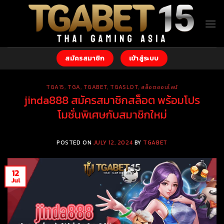
Skip
to
content
สมัครสมาชิก
เข้าสู่ระบบ
TGA15
,
TGA
,
TGABET
,
TGASLOT
,
สล็อตออนไลน์
jinda888 สมัครสมาชิกสล็อต พร้อมโปร
โมชั่นพิเศษกับสมาชิกใหม่
POSTED ON
JULY 12, 2024
BY
TGABET
12
Jul