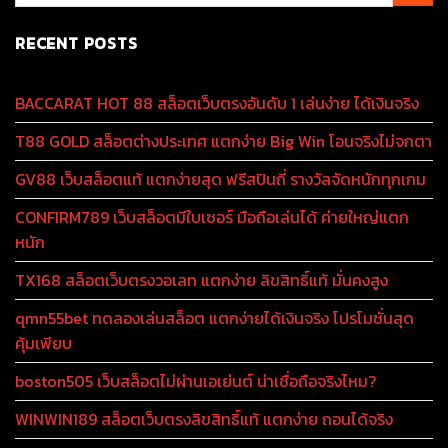
RECENT POSTS
BACCARAT HOT 88 สล็อตเว็บตรงอันดับ 1 เล่นง่าย ได้เงินจริง
T88 GOLD สล็อตต่างประเทศ แตกง่าย Big Win โอนจริงไม่จกตา
GV88 เว็บสล็อตแท้ แตกง่ายสุด ฟรีสปินถี่ รางวัลจัดหนักทุกเกม
CONFIRM789 เว็บสล็อตมีใบเซอร์ มือถือเล่นได้ ค่ายใหญ่แตก
หนัก
TX168 สล็อตเว็บตรงวอเลท แตกง่าย ลิขสิทธิ์แท้ มั่นคงสูง
qmn55bet ทดลองเล่นสล็อต แตกง่ายได้เงินจริง โปรโมชั่นสุด
คุ้มเพียบ
boston505 เว็บสล็อตไม่ผ่านเอเย่นต์ น่าเชื่อถือจริงไหม?
WINWIN189 สล็อตเว็บตรงลิขสิทธิ์แท้ แตกง่าย ถอนได้จริง