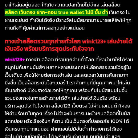
มาให้เล่นอยู่ตลอด ให้เกิดความแปลกใหม่ไม่จำเจ เล่นสล็อต
สล็อต เว็บตรง ฝาก-ถอน true wallet ไม่มี ขั้น ต่ํา
เว็บตรง ไม่
ผ่านเอเย่นต์ ทำเงินได้จริง มีรางวัลโบนัสมากมายมารอเสิร์ฟให้ทุก
ท่านถึงที่ คุ้มค่าแก่การลงทุนอย่างแน่นอน
ทางเข้าสล็อตรวมทุกค่ายทั่วโลก wink123+ เล่นง่ายได้
เงินจริง พร้อมบริการสุดประทับใจจาก
wink123+
ทางเข้า สล็อต ที่รวมทุกค่ายทั่วโลก ที่เรานำมาให้ได้ร่วม
สนุกไปกับเกมมันส์ๆ หลากหลายประเภทให้เลือกสรร รวมไว้อยู่ใน
เว็บเดียว เพื่อให้ง่ายต่อการเข้าเล่น และลดเวลาในการค้นหามาก
ยิ่งขึ้น เว็บสล็อตระดับโลกเบอร์ 1 เราคัดเกมที่มีคุณภาพมาให้เล่น
เป็นอย่างดี มีเงินรางวัลแจกให้ทุกเกม พร้อมกับโบนัสแบบไม่อั้น
รวมช่องทางในการสร้างรายได้ดีๆ เล่นง่ายได้เงินจริง พร้อม
บริการสุดประทับใจจาก สล็อต123 เว็บตรง ไม่ผ่านเอเย่นต์ ที่คอย
ให้คำปรึกษาในทุกๆ เรื่อง ไม่ว่าจะเป็นการแนะนำเกมสล็อตที่โบนัส
แตกบ่อย หรือเรื่องอื่นๆ ก็ตาม เป็นเว็บตรงที่ปลอดภัย 100% ได้
เงินครบทุกบาทแน่นอน ฝากถอนไม่มีขั้นต่ำ ทำรายการได้เอง
อัตโนมัติ งบน้อยก็เล่นได้ พร้อมรับค่าตอบแทนที่คุ้มค่า แจก