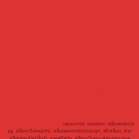
http://tga789.com/
https://tga1168.net/
https://tga1168.top/
https://tga1168.life/
https://678xbet.net/
https://678xbet.co
https://ans-allstars.com/
https://rico168.net/
https://rico168.com/
https://one5bet.net/
https://one5bet.co/
https://tga199.com/
https://reborn789.net/
https://true-
walletslot.net
https://reborn789.me/
https://jazz55.net/
https://walletslottrue.com
https://true-walletslot.net
https://slot-freecredit.top
https://true-walletslot.com
https://jazz55.top/
https://jazz-55.co/
https://jazz-55.com/
https://jazz-55.net/
https://jazz55.co/
https://g2gbetvip888.com/
https://g2gbetwallet.com/
https://g2gbetwallet.net/
https://xn--82ca8bbo3nc4a9d.com/
https://g2gbetwallet.co/
https://tga689.com
https://tga689.me/
https://tgabet689.com
https://tgabet689.net/
https://tgabet689.co
https://walletslottrue.com/
https://wallet-slottrue.com/
https://true-walletslot.net/
https://true-walletslot.com/
https://slot-freecredit.top/
reborn789 , One5bet , สล็อตแตกง่าย
pg , สล็อต เว็บใหญ่ PG , สล็อตฝาก10รับ100ล่าสุด , พีจี สล็อต , ค่าย
สล็อตออนไลน์ ชั้นนำ , แจกฟรีสปิน , สล็อต เว็บตรง ฝาก-ถอน true