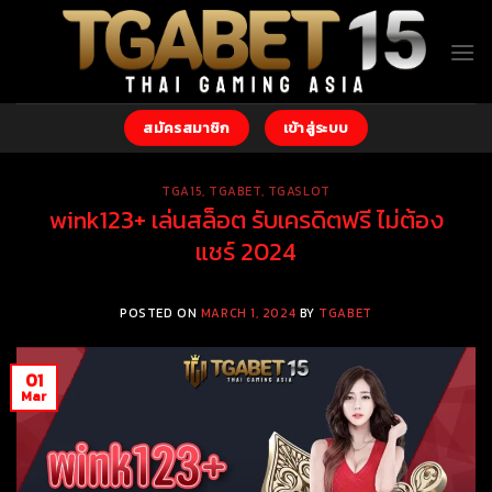
Skip
to
content
สมัครสมาชิก
เข้าสู่ระบบ
TGA15
,
TGABET
,
TGASLOT
wink123+ เล่นสล็อต รับเครดิตฟรี ไม่ต้อง
แชร์ 2024
POSTED ON
MARCH 1, 2024
BY
TGABET
01
Mar