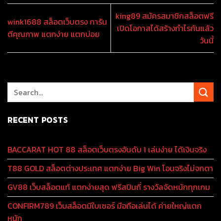
king89 สมัครสมาชิกสล็อตฟรี
wink1688 สล็อตเว็บตรง การัน
เปิดโอกาสได้สร้างกำไรกันแล้ว
ตีคุณภาพ แตกง่าย แตกบ่อย
วันนี้
RECENT POSTS
BACCARAT HOT 88 สล็อตเว็บตรงอันดับ 1 เล่นง่าย ได้เงินจริง
T88 GOLD สล็อตต่างประเทศ แตกง่าย Big Win โอนจริงไม่จกตา
GV88 เว็บสล็อตแท้ แตกง่ายสุด ฟรีสปินถี่ รางวัลจัดหนักทุกเกม
CONFIRM789 เว็บสล็อตมีใบเซอร์ มือถือเล่นได้ ค่ายใหญ่แตก
หนัก