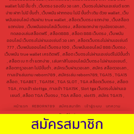
wallet ไม่มี ขั้น ต่ํา , เว็บตรง รองรับ วอ เลท , เว็บตรงไม่ผ่านเอเย่นต์ แตก
ง่าย ฝาก ไม่มี ขั้นต่ำ , เว็บพนัน ฝากถอน ไม่มี ขั้นต่ำ เติม ด้วย wallet , เว็บ
พนันออนไลน์ เติมผ่าน true wallet , สล็อตเว็บตรง แตกง่าย , เว็บสล็อต
แตกบ่อย , เว็บพนันออนไลน์เว็บตรง , สล็อตแตกง่าย ทุนน้อยวอเลท ,
ทดลองเล่นสล็อตฟรี , สล็อต888 , สล็อต 888 เว็บตรง , เว็บพนัน
ออนไลน์ เว็บตรงไม่ผ่านเอเย่นต์ วอ เลท , สล็อตเว็บตรงไม่ผ่านเอเย่นต์
777 , เว็บพนันออนไลน์ เว็บตรง 100 , เว็บพนันออนไลน์ 888 เว็บตรง ,
เว็บพนัน true wallet เครดิตฟรี , สล็อต เว็บตรงไม่ผ่านเอเย่นต์ไม่มีขั้นต่ำ
, สล็อต เบ ท ต่ำ แตกง่าย , เล่นคาสิโนออนไลน์เว็บตรง ไม่ผ่านเอเยนต์ ,
สล็อตทรูวอเลท ไม่มีขั้นต่ำ , สมัครเว็บผ่านวอเลท , สมัคร สล็อตวอเลท ,
ทางเข้าเล่นเกม reborn789 , สมัครเล่น reborn789, TGA15 , TGA15
สล็อต , TGABET , TGA15K , TGA SLOT , TGA สล็อตเว็บตรง , สล็อต
TGA , ทางเข้า slottga , ทางเข้า TGA15K , Slot tga เว็บตรงไม่ผ่านเอ
เยนต์ , สล็อต TGA เว็บตรง , TGA สล็อต , slot15 , สมัคร TGA15 ,
หน้าแรก
REBORN789
สมัครสมาชิก
เข้าสู่ระบบ
บทความ
One5bet