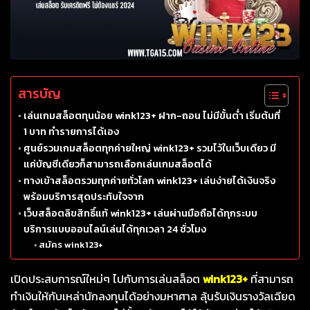
สารบัญ
เล่นเกมสล็อตทุนน้อย wink123+ ฝาก-ถอน ไม่มีขั้นต่ำ เริ่มต้นที่
1 บาท ทำรายการได้เอง
ศูนย์รวมเกมสล็อตทุกค่ายใหญ่ wink123+ รวมไว้ในเว็บเดียว มี
แค่บัญชีเดียวก็สามารถเลือกเล่นเกมสล็อตได้
ทางเข้าสล็อตรวมทุกค่ายทั่วโลก wink123+ เล่นง่ายได้เงินจริง
พร้อมบริการสุดประทับใจจาก
เว็บสล็อตลิขสิทธิ์แท้ wink123+ เล่นผ่านมือถือได้ทุกระบบ
บริการแบบออนไลน์เล่นได้ทุกเวลา 24 ชั่วโมง
สมัคร wink123+
เปิดประสบการณ์ใหม่ๆ ไปกับการเล่นสล็อต
wink123+
ที่สามารถ
ทำเงินให้กับเหล่านักลงทุนได้อย่างมหาศาล ลุ้นรับเงินรางวัลเฉียด